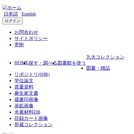
日本語
English
ログイン
お問合わせ
サイトポリシー
寄附
九大コレクション
HOME
探す・調べる
図書館を使う
図書・雑誌
リポジトリ(QIR)
学位論文
貴重資料
麻生家文書
蔵書印画像
炭鉱画像
水素材料DB
目録カード画像
所蔵コレクション