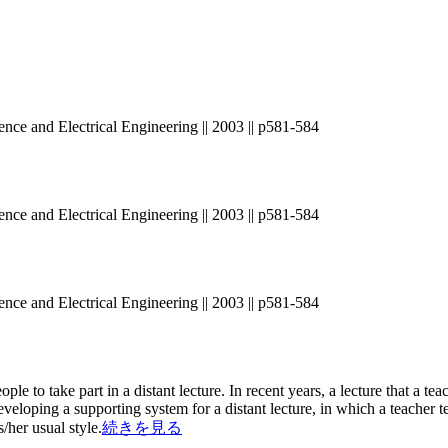
ence and Electrical Engineering || 2003 || p581-584
ence and Electrical Engineering || 2003 || p581-584
ence and Electrical Engineering || 2003 || p581-584
to take part in a distant lecture. In recent years, a lecture that a te
veloping a supporting system for a distant lecture, in which a teacher 
/her usual style.
続きを見る