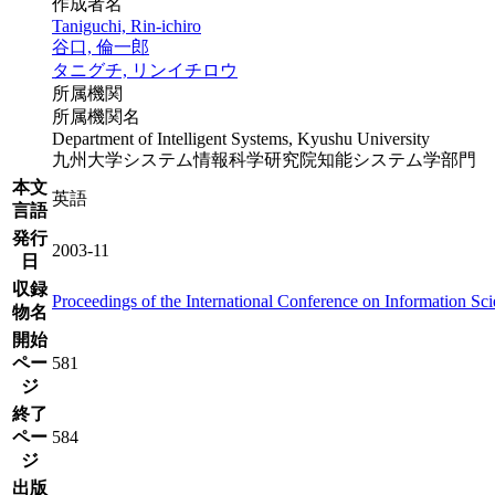
作成者名
Taniguchi, Rin-ichiro
谷口, 倫一郎
タニグチ, リンイチロウ
所属機関
所属機関名
Department of Intelligent Systems, Kyushu University
九州大学システム情報科学研究院知能システム学部門
本文
英語
言語
発行
2003-11
日
収録
Proceedings of the International Conference on Information Sc
物名
開始
ペー
581
ジ
終了
ペー
584
ジ
出版