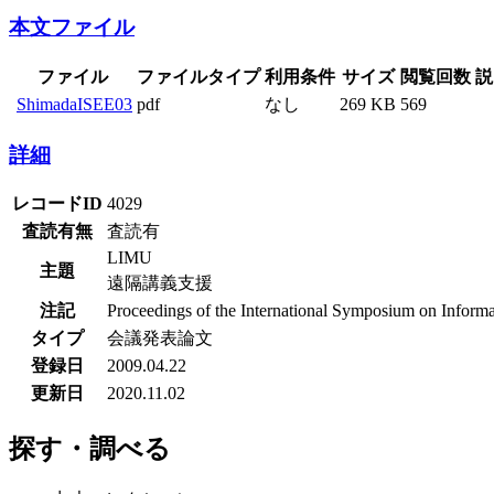
本文ファイル
ファイル
ファイルタイプ
利用条件
サイズ
閲覧回数
説
ShimadaISEE03
pdf
なし
269 KB
569
詳細
レコードID
4029
査読有無
査読有
LIMU
主題
遠隔講義支援
注記
Proceedings of the International Symposium on Infor
タイプ
会議発表論文
登録日
2009.04.22
更新日
2020.11.02
探す・調べる