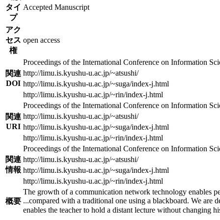
タイ
Accepted Manuscript
プ
アク
セス
open access
権
Proceedings of the International Conference on Information Sci
http://limu.is.kyushu-u.ac.jp/~atsushi/
関連
DOI
http://limu.is.kyushu-u.ac.jp/~suga/index-j.html
http://limu.is.kyushu-u.ac.jp/~rin/index-j.html
Proceedings of the International Conference on Information Sci
http://limu.is.kyushu-u.ac.jp/~atsushi/
関連
URI
http://limu.is.kyushu-u.ac.jp/~suga/index-j.html
http://limu.is.kyushu-u.ac.jp/~rin/index-j.html
Proceedings of the International Conference on Information Sci
関連
http://limu.is.kyushu-u.ac.jp/~atsushi/
情報
http://limu.is.kyushu-u.ac.jp/~suga/index-j.html
http://limu.is.kyushu-u.ac.jp/~rin/index-j.html
The growth of a communication network technology enables people 
...
compared with a traditional one using a blackboard. We are de
概要
enables the teacher to hold a distant lecture without changing his