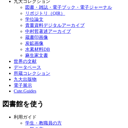
九大コレクション
図書・雑誌・電子ブック・電子ジャーナル
リポジトリ（QIR）
学位論文
貴重資料デジタルアーカイブ
中村哲著述アーカイブ
蔵書印画像
炭鉱画像
水素材料DB
麻生家文書
世界の文献
データベース
所蔵コレクション
九大出版物
電子展示
Cute.Guides
図書館を使う
利用ガイド
学生・教職員の方