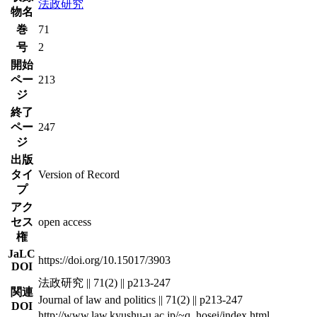
法政研究
物名
巻
71
号
2
開始
ペー
213
ジ
終了
ペー
247
ジ
出版
タイ
Version of Record
プ
アク
セス
open access
権
JaLC
https://doi.org/10.15017/3903
DOI
法政研究 || 71(2) || p213-247
関連
Journal of law and politics || 71(2) || p213-247
DOI
http://www.law.kyushu-u.ac.jp/~q_hosei/index.html