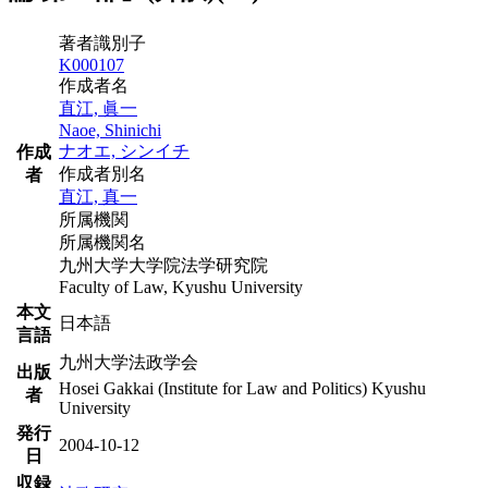
著者識別子
K000107
作成者名
直江, 眞一
Naoe, Shinichi
ナオエ, シンイチ
作成
作成者別名
者
直江, 真一
所属機関
所属機関名
九州大学大学院法学研究院
Faculty of Law, Kyushu University
本文
日本語
言語
九州大学法政学会
出版
Hosei Gakkai (Institute for Law and Politics) Kyushu
者
University
発行
2004-10-12
日
収録