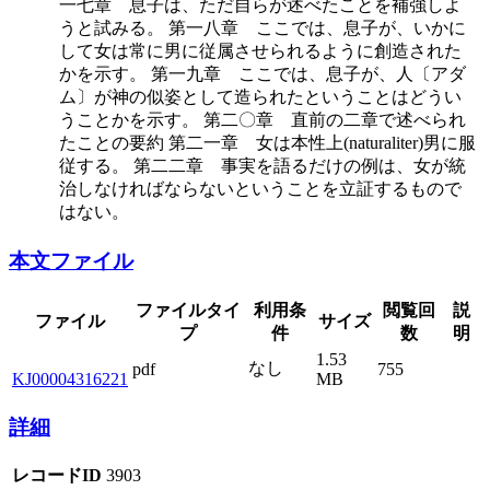
一七章 息子は、ただ自らが述べたことを補強しよ
うと試みる。 第一八章 ここでは、息子が、いかに
して女は常に男に従属させられるように創造された
かを示す。 第一九章 ここでは、息子が、人〔アダ
ム〕が神の似姿として造られたということはどうい
うことかを示す。 第二〇章 直前の二章で述べられ
たことの要約 第二一章 女は本性上(naturaliter)男に服
従する。 第二二章 事実を語るだけの例は、女が統
治しなければならないということを立証するもので
はない。
本文ファイル
ファイルタイ
利用条
閲覧回
説
ファイル
サイズ
プ
件
数
明
1.53
なし
pdf
755
KJ00004316221
MB
詳細
レコードID
3903