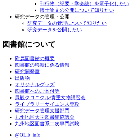
刊行物（紀要・学会誌）を電子化したい
博士論文の公開について知りたい
研究データの管理・公開
研究データの管理について知りたい
研究データを公開したい
図書館について
附属図書館の概要
図書館の移転に係る情報
研究開発室
出版物
オリジナルグッズ
図書館へのご寄付等
展観クロニクル/貴重文物講習会
ライブラリーサイエンス専攻
研究データ管理支援部門
九州地区大学図書館協議会
九州地区図書系二次専門試験
@QLib_info