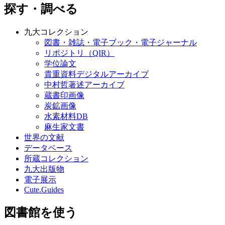
探す・調べる
九大コレクション
図書・雑誌・電子ブック・電子ジャーナル
リポジトリ（QIR）
学位論文
貴重資料デジタルアーカイブ
中村哲著述アーカイブ
蔵書印画像
炭鉱画像
水素材料DB
麻生家文書
世界の文献
データベース
所蔵コレクション
九大出版物
電子展示
Cute.Guides
図書館を使う