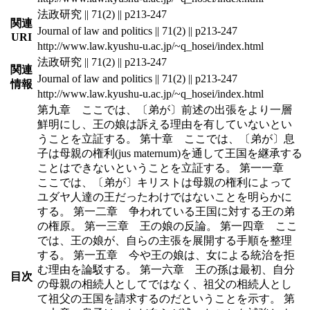
法政研究 || 71(2) || p213-247
関連
Journal of law and politics || 71(2) || p213-247
URI
http://www.law.kyushu-u.ac.jp/~q_hosei/index.html
法政研究 || 71(2) || p213-247
関連
Journal of law and politics || 71(2) || p213-247
情報
http://www.law.kyushu-u.ac.jp/~q_hosei/index.html
第九章 ここでは、〔弟が〕前述の出張をより一層
鮮明にし、王の娘は訴える理由を有していないとい
うことを立証する。 第十章 ここでは、〔弟が〕息
子は母親の権利(jus maternum)を通して王国を継承する
ことはできないということを立証する。 第一一章
ここでは、〔弟が〕キリストは母親の権利によって
ユダヤ人達の王だったわけではないことを明らかに
する。 第一二章 争われている王国に対する王の弟
の権原。 第一三章 王の娘の反論。 第一四章 ここ
では、王の娘が、自らの主張を展開する手順を整理
する。 第一五章 今や王の娘は、女による統治を拒
む理由を論駁する。 第一六章 王の孫は最初、自分
目次
の母親の相続人としてではなく、祖父の相続人とし
て祖父の王国を請求するのだということを示す。 第