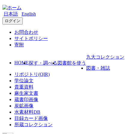
日本語
English
ログイン
お問合わせ
サイトポリシー
寄附
九大コレクション
HOME
探す・調べる
図書館を使う
図書・雑誌
リポジトリ(QIR)
学位論文
貴重資料
麻生家文書
蔵書印画像
炭鉱画像
水素材料DB
目録カード画像
所蔵コレクション