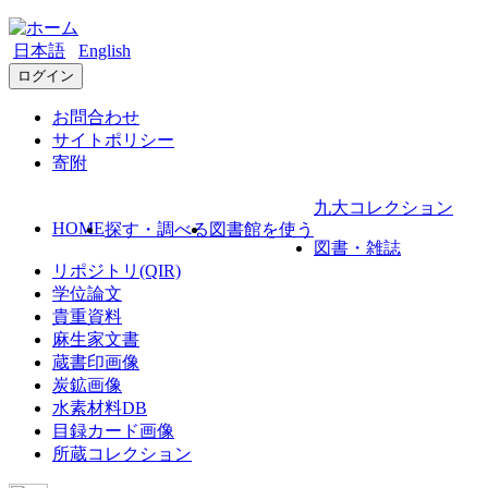
日本語
English
ログイン
お問合わせ
サイトポリシー
寄附
九大コレクション
HOME
探す・調べる
図書館を使う
図書・雑誌
リポジトリ(QIR)
学位論文
貴重資料
麻生家文書
蔵書印画像
炭鉱画像
水素材料DB
目録カード画像
所蔵コレクション