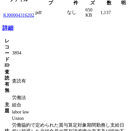
プ
件
ズ
数
明
650
なし
pdf
1,137
KJ00004316202
KB
詳細
レ
コ
3894
ー
ド
ID
査
読
査読有
有
無
労働法
主
組合
題
labor law
Union
労働協約で定められた賞与算定対象期間勤務し支給日