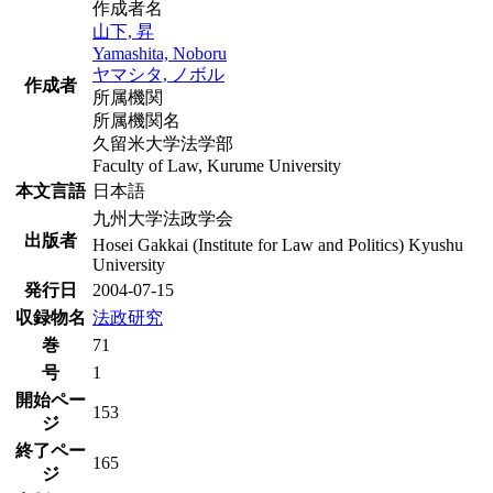
作成者名
山下, 昇
Yamashita, Noboru
ヤマシタ, ノボル
作成者
所属機関
所属機関名
久留米大学法学部
Faculty of Law, Kurume University
本文言語
日本語
九州大学法政学会
出版者
Hosei Gakkai (Institute for Law and Politics) Kyushu
University
発行日
2004-07-15
収録物名
法政研究
巻
71
号
1
開始ペー
153
ジ
終了ペー
165
ジ