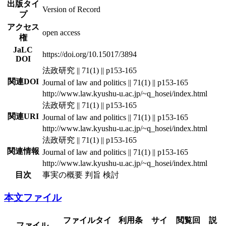
出版タイ
Version of Record
プ
アクセス
open access
権
JaLC
https://doi.org/10.15017/3894
DOI
法政研究 || 71(1) || p153-165
関連DOI
Journal of law and politics || 71(1) || p153-165
http://www.law.kyushu-u.ac.jp/~q_hosei/index.html
法政研究 || 71(1) || p153-165
関連URI
Journal of law and politics || 71(1) || p153-165
http://www.law.kyushu-u.ac.jp/~q_hosei/index.html
法政研究 || 71(1) || p153-165
関連情報
Journal of law and politics || 71(1) || p153-165
http://www.law.kyushu-u.ac.jp/~q_hosei/index.html
目次
事実の概要 判旨 検討
本文ファイル
ファイルタイ
利用条
サイ
閲覧回
説
ファイル