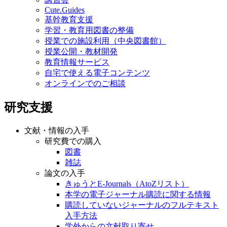
Cute.Guides
基幹教育支援
学習・教育用図書の整備
授業での施設利用（中央図書館）
授業公開・教材開発
教育情報サービス
自宅で使える電子コンテンツ
オンラインでのご相談
研究支援
文献・情報の入手
研究費での購入
図書
雑誌
論文の入手
きゅうとE-Journals（AtoZリスト）
本学の電子ジャーナル購読に関する情報
購読していないジャーナルのフルテキスト
入手方法
学外からの文献取り寄せ