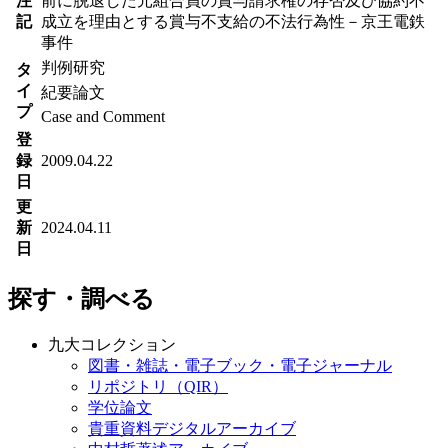
注
前に脱退した元組合員の賞与請求権の存否及び協約不
記
成立を理由とする賞与不支給の不法行為性－京王電鉄
事件
判例研究
タ
イ
紀要論文
プ
Case and Comment
登
録
2009.04.22
日
更
新
2024.04.11
日
探す・調べる
九大コレクション
図書・雑誌・電子ブック・電子ジャーナル
リポジトリ（QIR）
学位論文
貴重資料デジタルアーカイブ