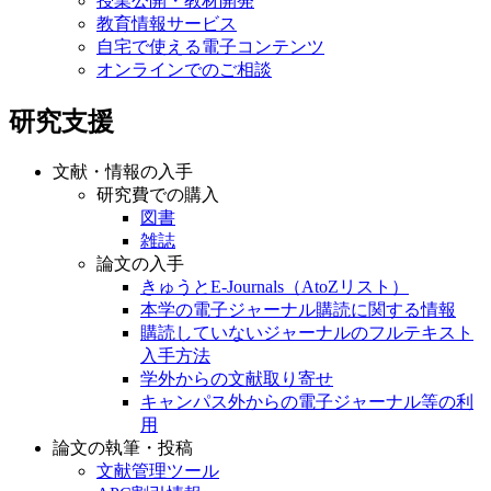
授業公開・教材開発
教育情報サービス
自宅で使える電子コンテンツ
オンラインでのご相談
研究支援
文献・情報の入手
研究費での購入
図書
雑誌
論文の入手
きゅうとE-Journals（AtoZリスト）
本学の電子ジャーナル購読に関する情報
購読していないジャーナルのフルテキスト
入手方法
学外からの文献取り寄せ
キャンパス外からの電子ジャーナル等の利
用
論文の執筆・投稿
文献管理ツール