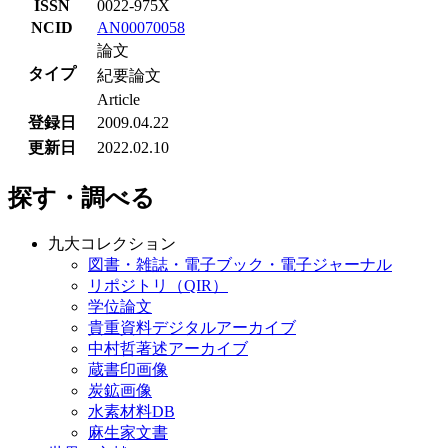
ISSN
0022-975X
NCID
AN00070058
論文
タイプ
紀要論文
Article
登録日
2009.04.22
更新日
2022.02.10
探す・調べる
九大コレクション
図書・雑誌・電子ブック・電子ジャーナル
リポジトリ（QIR）
学位論文
貴重資料デジタルアーカイブ
中村哲著述アーカイブ
蔵書印画像
炭鉱画像
水素材料DB
麻生家文書