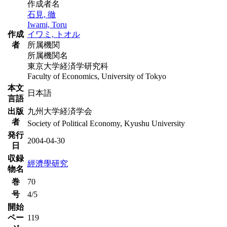
作成者名
石見, 徹
Iwami, Toru
作成
イワミ, トオル
者
所属機関
所属機関名
東京大学経済学研究科
Faculty of Economics, University of Tokyo
本文
日本語
言語
出版
九州大学経済学会
者
Society of Political Economy, Kyushu University
発行
2004-04-30
日
収録
經濟學研究
物名
巻
70
号
4/5
開始
ペー
119