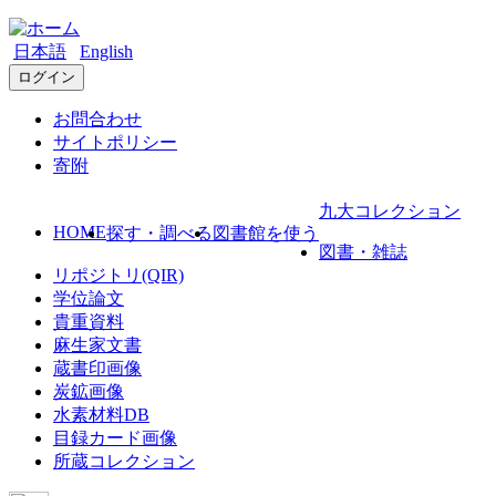
日本語
English
ログイン
お問合わせ
サイトポリシー
寄附
九大コレクション
HOME
探す・調べる
図書館を使う
図書・雑誌
リポジトリ(QIR)
学位論文
貴重資料
麻生家文書
蔵書印画像
炭鉱画像
水素材料DB
目録カード画像
所蔵コレクション