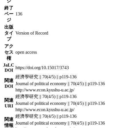
ジ
終了
ペー
136
ジ
出版
タイ
Version of Record
プ
アク
セス
open access
権
JaLC
https://doi.org/10.15017/3743
DOI
經濟學研究 || 70(4/5) || p119-136
関連
Journal of political economy || 70(4/5) || p119-136
DOI
http://www.econ.kyushu-u.ac.jp/
經濟學研究 || 70(4/5) || p119-136
関連
Journal of political economy || 70(4/5) || p119-136
URI
http://www.econ.kyushu-u.ac.jp/
經濟學研究 || 70(4/5) || p119-136
関連
Journal of political economy || 70(4/5) || p119-136
情報