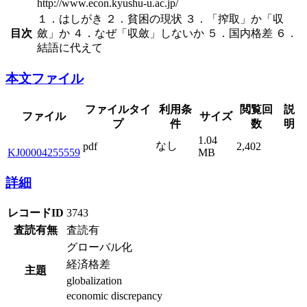
http://www.econ.kyushu-u.ac.jp/
１．はしがき ２．貧困の現状 ３．「搾取」か「収
目次
斂」か ４．なぜ「収斂」しないか ５．国内格差 ６．
結語に代えて
本文ファイル
ファイルタイ
利用条
閲覧回
説
ファイル
サイズ
プ
件
数
明
1.04
なし
pdf
2,402
KJ00004255559
MB
詳細
レコードID
3743
査読有無
査読有
グローバル化
経済格差
主題
globalization
economic discrepancy