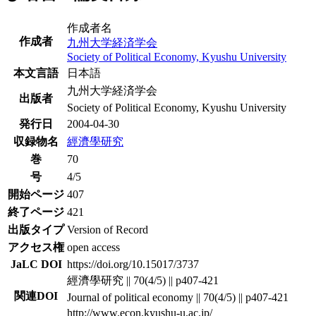
作成者名
作成者
九州大学経済学会
Society of Political Economy, Kyushu University
本文言語
日本語
九州大学経済学会
出版者
Society of Political Economy, Kyushu University
発行日
2004-04-30
収録物名
經濟學研究
巻
70
号
4/5
開始ページ
407
終了ページ
421
出版タイプ
Version of Record
アクセス権
open access
JaLC DOI
https://doi.org/10.15017/3737
經濟學研究 || 70(4/5) || p407-421
関連DOI
Journal of political economy || 70(4/5) || p407-421
http://www.econ.kyushu-u.ac.jp/