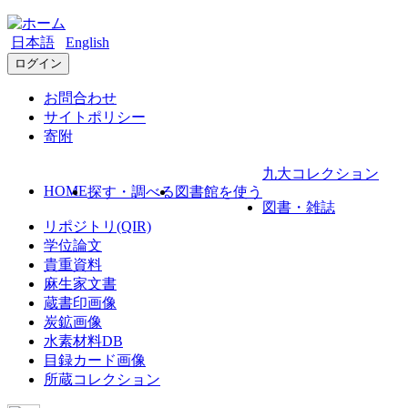
日本語
English
ログイン
お問合わせ
サイトポリシー
寄附
九大コレクション
HOME
探す・調べる
図書館を使う
図書・雑誌
リポジトリ(QIR)
学位論文
貴重資料
麻生家文書
蔵書印画像
炭鉱画像
水素材料DB
目録カード画像
所蔵コレクション