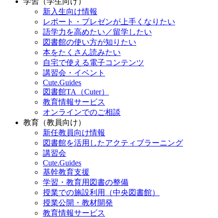
学習（学生向け）
新入生向け情報
レポート・プレゼンが上手くなりたい
語学力を高めたい／留学したい
図書館の使い方が知りたい
本をたくさん読みたい
自宅で使える電子コンテンツ
講習会・イベント
Cute.Guides
図書館TA（Cuter）
教育情報サービス
オンラインでのご相談
教育（教員向け）
新任教員向け情報
図書館を活用したアクティブラーニング
講習会
Cute.Guides
基幹教育支援
学習・教育用図書の整備
授業での施設利用（中央図書館）
授業公開・教材開発
教育情報サービス