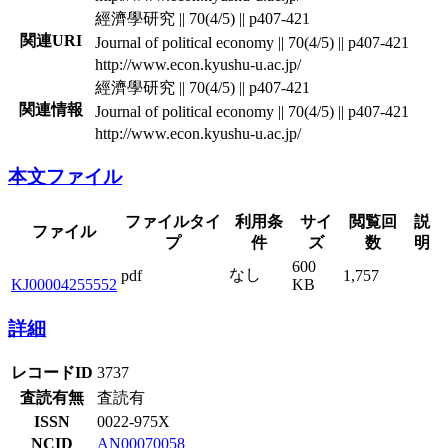
經濟學研究 || 70(4/5) || p407-421
関連URI
Journal of political economy || 70(4/5) || p407-421
http://www.econ.kyushu-u.ac.jp/
經濟學研究 || 70(4/5) || p407-421
関連情報
Journal of political economy || 70(4/5) || p407-421
http://www.econ.kyushu-u.ac.jp/
本文ファイル
ファイルタイ
利用条
サイ
閲覧回
説
ファイル
プ
件
ズ
数
明
600
なし
pdf
1,757
KJ00004255552
KB
詳細
レコードID
3737
査読有無
査読有
ISSN
0022-975X
NCID
AN00070058