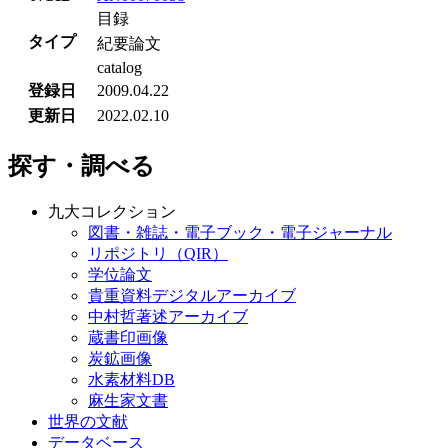
目録
タイプ
紀要論文
catalog
登録日
2009.04.22
更新日
2022.02.10
探す・調べる
九大コレクション
図書・雑誌・電子ブック・電子ジャーナル
リポジトリ（QIR）
学位論文
貴重資料デジタルアーカイブ
中村哲著述アーカイブ
蔵書印画像
炭鉱画像
水素材料DB
麻生家文書
世界の文献
データベース