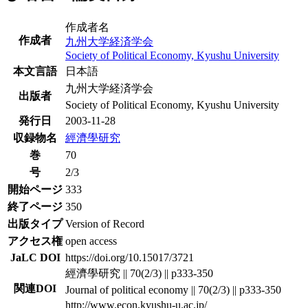
作成者名
作成者
九州大学経済学会
Society of Political Economy, Kyushu University
本文言語
日本語
九州大学経済学会
出版者
Society of Political Economy, Kyushu University
発行日
2003-11-28
収録物名
經濟學研究
巻
70
号
2/3
開始ページ
333
終了ページ
350
出版タイプ
Version of Record
アクセス権
open access
JaLC DOI
https://doi.org/10.15017/3721
經濟學研究 || 70(2/3) || p333-350
関連DOI
Journal of political economy || 70(2/3) || p333-350
http://www.econ.kyushu-u.ac.jp/