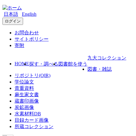
日本語
English
ログイン
お問合わせ
サイトポリシー
寄附
九大コレクション
HOME
探す・調べる
図書館を使う
図書・雑誌
リポジトリ(QIR)
学位論文
貴重資料
麻生家文書
蔵書印画像
炭鉱画像
水素材料DB
目録カード画像
所蔵コレクション