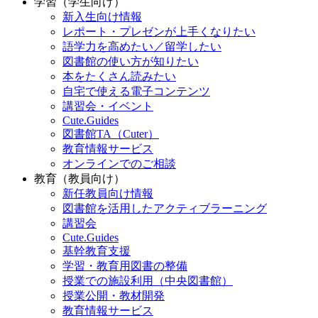
学習（学生向け）
新入生向け情報
レポート・プレゼンが上手くなりたい
語学力を高めたい／留学したい
図書館の使い方が知りたい
本をたくさん読みたい
自宅で使える電子コンテンツ
講習会・イベント
Cute.Guides
図書館TA（Cuter）
教育情報サービス
オンラインでのご相談
教育（教員向け）
新任教員向け情報
図書館を活用したアクティブラーニング
講習会
Cute.Guides
基幹教育支援
学習・教育用図書の整備
授業での施設利用（中央図書館）
授業公開・教材開発
教育情報サービス