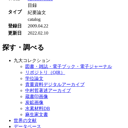
目録
タイプ
紀要論文
catalog
登録日
2009.04.22
更新日
2022.02.10
探す・調べる
九大コレクション
図書・雑誌・電子ブック・電子ジャーナル
リポジトリ（QIR）
学位論文
貴重資料デジタルアーカイブ
中村哲著述アーカイブ
蔵書印画像
炭鉱画像
水素材料DB
麻生家文書
世界の文献
データベース