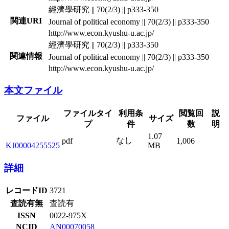
經濟學研究 || 70(2/3) || p333-350
関連URI
Journal of political economy || 70(2/3) || p333-350
http://www.econ.kyushu-u.ac.jp/
經濟學研究 || 70(2/3) || p333-350
関連情報
Journal of political economy || 70(2/3) || p333-350
http://www.econ.kyushu-u.ac.jp/
本文ファイル
ファイルタイ
利用条
閲覧回
説
ファイル
サイズ
プ
件
数
明
1.07
なし
pdf
1,006
KJ00004255525
MB
詳細
レコードID
3721
査読有無
査読有
ISSN
0022-975X
NCID
AN00070058