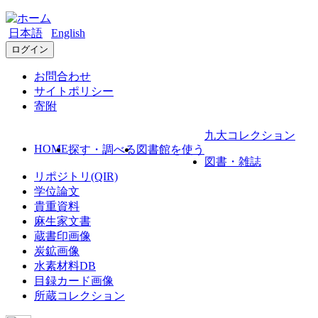
日本語
English
ログイン
お問合わせ
サイトポリシー
寄附
九大コレクション
HOME
探す・調べる
図書館を使う
図書・雑誌
リポジトリ(QIR)
学位論文
貴重資料
麻生家文書
蔵書印画像
炭鉱画像
水素材料DB
目録カード画像
所蔵コレクション