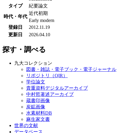
タイプ
紀要論文
近代初期
時代・年代
Early modern
登録日
2012.11.19
更新日
2026.04.10
探す・調べる
九大コレクション
図書・雑誌・電子ブック・電子ジャーナル
リポジトリ（QIR）
学位論文
貴重資料デジタルアーカイブ
中村哲著述アーカイブ
蔵書印画像
炭鉱画像
水素材料DB
麻生家文書
世界の文献
データベース