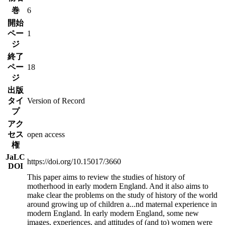
巻
6
開始
ペー
1
ジ
終了
ペー
18
ジ
出版
タイ
Version of Record
プ
アク
セス
open access
権
JaLC
https://doi.org/10.15017/3660
DOI
This paper aims to review the studies of history of
motherhood in early modern England. And it also aims to
make clear the problems on the study of history of the world
around growing up of children a
...
nd maternal experience in
modern England. In early modern England, some new
images, experiences, and attitudes of (and to) women were