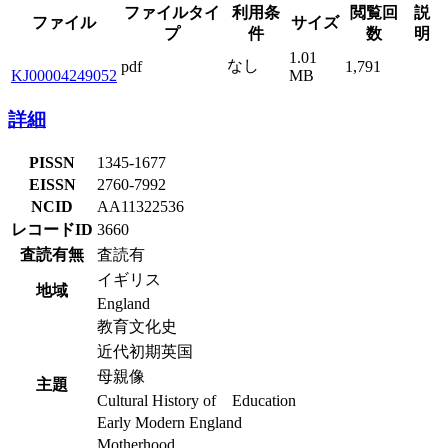
ファイルタイ
利用条
閲覧回
説
ファイル
サイズ
プ
件
数
明
1.01
なし
pdf
1,791
KJ00004249052
MB
詳細
PISSN
1345-1677
EISSN
2760-7992
NCID
AA11322536
レコードID
3660
査読有無
査読有
イギリス
地域
England
教育文化史
近代初期英国
母親像
主題
Cultural History of Education
Early Modern England
Motherhood