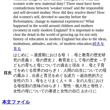
women write new maternal duty? There must have been
contradictions between 'weaker vessel' and the responsible
and self-devoted mother. How did they resolve them? How
did women's self, devoted to sanctity before the
Reformation, change to maternal experiences? What
happened in the world around children and mothers
(women) in early modern England? It is important to make
clear the detail in the world of growing up for not only
history of education in modern England but also to the ideas,
institutions, attitudes, and etc. of modern education.
続きを
見る
はじめに ～過渡期における母 Ⅰ．母と教育の歴史研
究の意義 1．母の歴史 2．教育史として母の歴史 ～子
どもの育ちと母についての過去と現在 Ⅱ．母と子育
てをめぐる世界のゆらぎ 1．人間の出生についての母
目次
の重み 2．出産と育児をめぐる諸力 ～超自然的力と
女性の力 3．母をとりまく人々 Ⅲ．女の人生におけ
る母役割の意味のゆらぎ 1．聖性・個人性と母性 2．
女性の母についての著述と女性の自己 おわりに
本文ファイル