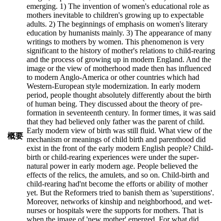
emerging. 1) The invention of women's educational role as
mothers inevitable to children's growing up to expectable
adults. 2) The beginnings of emphasis on women's literary
education by humanists mainly. 3) The appearance of many
writings to mothers by women. This phenomenon is very
significant to the history of mother's relations to child-rearing
and the process of growing up in modern England. And the
image or the view of motherhood made then has influenced
to modern Anglo-America or other countries which had
Western-European style modernization. In early modern
period, people thought absolutely differently about the birth
of human being. They discussed about the theory of pre-
formation in seventeenth century. In former times, it was said
that they had believed only father was the parent of child.
Early modern view of birth was still fluid. What view of the
概要
mechanism or meanings of child birth and parenthood did
exist in the front of the early modern English people? Child-
birth or child-rearing experiences were under the super-
natural power in early modern age. People believed the
effects of the relics, the amulets, and so on. Child-birth and
child-rearing had'nt become the efforts or ability of mother
yet. But the Reformers tried to banish them as 'superstitions'.
Moreover, networks of kinship and neighborhood, and wet-
nurses or hospitals were the supports for mothers. That is
when the image of 'new mother' emerged. For what did