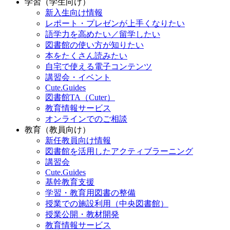
学習（学生向け）
新入生向け情報
レポート・プレゼンが上手くなりたい
語学力を高めたい／留学したい
図書館の使い方が知りたい
本をたくさん読みたい
自宅で使える電子コンテンツ
講習会・イベント
Cute.Guides
図書館TA（Cuter）
教育情報サービス
オンラインでのご相談
教育（教員向け）
新任教員向け情報
図書館を活用したアクティブラーニング
講習会
Cute.Guides
基幹教育支援
学習・教育用図書の整備
授業での施設利用（中央図書館）
授業公開・教材開発
教育情報サービス