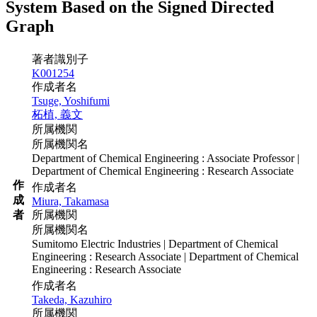
System Based on the Signed Directed
Graph
著者識別子
K001254
作成者名
Tsuge, Yoshifumi
柘植, 義文
所属機関
所属機関名
Department of Chemical Engineering : Associate Professor |
Department of Chemical Engineering : Research Associate
作
作成者名
成
Miura, Takamasa
者
所属機関
所属機関名
Sumitomo Electric Industries | Department of Chemical
Engineering : Research Associate | Department of Chemical
Engineering : Research Associate
作成者名
Takeda, Kazuhiro
所属機関