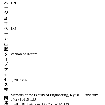
ペ
119
ー
ジ
終
了
ペ
133
ー
ジ
出
版
タ
Version of Record
イ
プ
ア
ク
セ
open access
ス
権
Memoirs of the Faculty of Engineering, Kyushu University ||
関
64(2) || p119-133
連
九州大学工学紀要 || 64(2) || p119-133