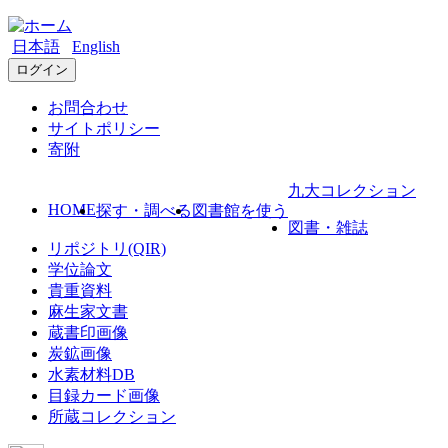
日本語
English
ログイン
お問合わせ
サイトポリシー
寄附
九大コレクション
HOME
探す・調べる
図書館を使う
図書・雑誌
リポジトリ(QIR)
学位論文
貴重資料
麻生家文書
蔵書印画像
炭鉱画像
水素材料DB
目録カード画像
所蔵コレクション