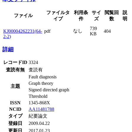
ファイルタ
利用条
サイ
閲覧回
説
ファイル
イプ
件
ズ
数
明
739
なし
KJ00004262231(64-
pdf
404
KB
2-2)
詳細
レコードID
3324
査読有無
査読有
Fault diagnosis
Graph theory
主題
Signed directed graph
Threshold
ISSN
1345-868X
NCID
AA11481788
タイプ
紀要論文
登録日
2009.04.22
更新日
2017.01.23