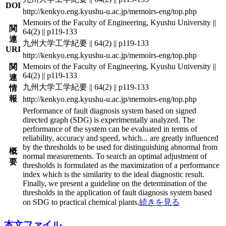
DOI
http://kenkyo.eng.kyushu-u.ac.jp/memoirs-eng/top.php
Memoirs of the Faculty of Engineering, Kyushu University ||
関
64(2) || p119-133
連
九州大学工学紀要 || 64(2) || p119-133
URI
http://kenkyo.eng.kyushu-u.ac.jp/memoirs-eng/top.php
Memoirs of the Faculty of Engineering, Kyushu University ||
関
64(2) || p119-133
連
九州大学工学紀要 || 64(2) || p119-133
情
報
http://kenkyo.eng.kyushu-u.ac.jp/memoirs-eng/top.php
Performance of fault diagnosis system based on signed
directed graph (SDG) is experimentally analyzed. The
performance of the system can be evaluated in terms of
reliability, accuracy and speed, which
...
are greatly influenced
by the thresholds to be used for distinguishing abnormal from
概
normal measurements. To search an optimal adjustment of
要
thresholds is formulated as the maximization of a performance
index which is the similarity to the ideal diagnostic result.
Finally, we present a guideline on the determination of the
thresholds in the application of fault diagnosis system based
on SDG to practical chemical plants.
続きを見る
本文ファイル