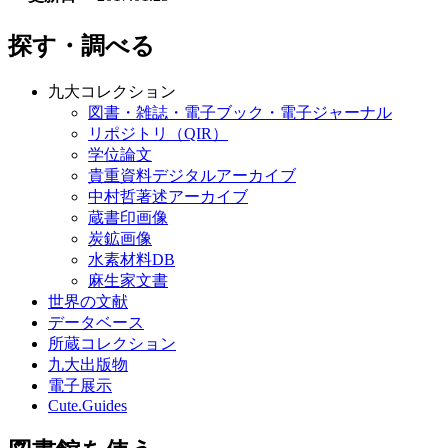
探す・調べる
九大コレクション
図書・雑誌・電子ブック・電子ジャーナル
リポジトリ（QIR）
学位論文
貴重資料デジタルアーカイブ
中村哲著述アーカイブ
蔵書印画像
炭鉱画像
水素材料DB
麻生家文書
世界の文献
データベース
所蔵コレクション
九大出版物
電子展示
Cute.Guides