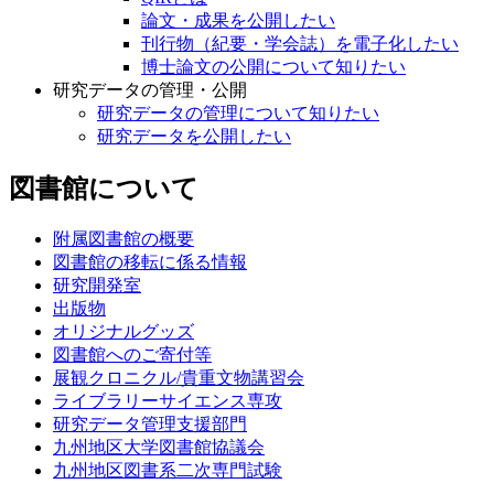
論文・成果を公開したい
刊行物（紀要・学会誌）を電子化したい
博士論文の公開について知りたい
研究データの管理・公開
研究データの管理について知りたい
研究データを公開したい
図書館について
附属図書館の概要
図書館の移転に係る情報
研究開発室
出版物
オリジナルグッズ
図書館へのご寄付等
展観クロニクル/貴重文物講習会
ライブラリーサイエンス専攻
研究データ管理支援部門
九州地区大学図書館協議会
九州地区図書系二次専門試験