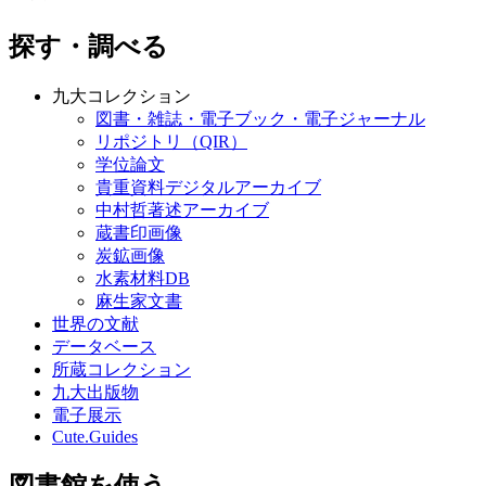
探す・調べる
九大コレクション
図書・雑誌・電子ブック・電子ジャーナル
リポジトリ（QIR）
学位論文
貴重資料デジタルアーカイブ
中村哲著述アーカイブ
蔵書印画像
炭鉱画像
水素材料DB
麻生家文書
世界の文献
データベース
所蔵コレクション
九大出版物
電子展示
Cute.Guides