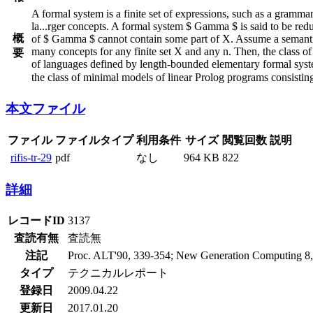
A formal system is a finite set of expressions, such as a gramm
la
...
rger concepts. A formal system $ Gamma $ is said to be red
概
of $ Gamma $ cannot contain some part of X. Assume a semantic 
many concepts for any finite set X and any n. Then, the class of 
要
of languages defined by length-bounded elementary formal system
the class of minimal models of linear Prolog programs consisting 
本文ファイル
ファイル
ファイルタイプ
利用条件
サイズ
閲覧回数
説明
rifis-tr-29
pdf
なし
964 KB
822
詳細
レコードID
3137
査読有無
査読無
注記
Proc. ALT'90, 339-354; New Generation Computing 8,
タイプ
テクニカルレポート
登録日
2009.04.22
更新日
2017.01.20