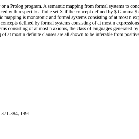
ar or a Prolog program. A semantic mapping from formal systems to conce
uced with respect to a finite set X if the concept defined by $ Gamma 
mapping is monotonic and formal systems consisting of at most n expres
concepts defined by formal systems consisting of at most n expressions i
s consisting of at most n axioms, the class of languages generated by 
of at most n definite clauses are all shown to be inferable from positive
 371-384, 1991