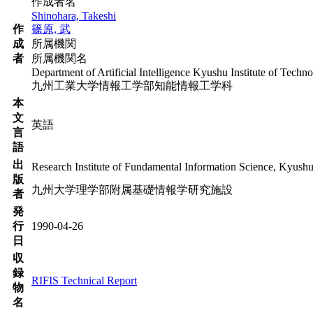
作成者名
Shinohara, Takeshi
作
篠原, 武
成
所属機関
者
所属機関名
Department of Artificial Intelligence Kyushu Institute of Techn
九州工業大学情報工学部知能情報工学科
本
文
英語
言
語
出
Research Institute of Fundamental Information Science, Kyushu
版
九州大学理学部附属基礎情報学研究施設
者
発
行
1990-04-26
日
収
録
RIFIS Technical Report
物
名