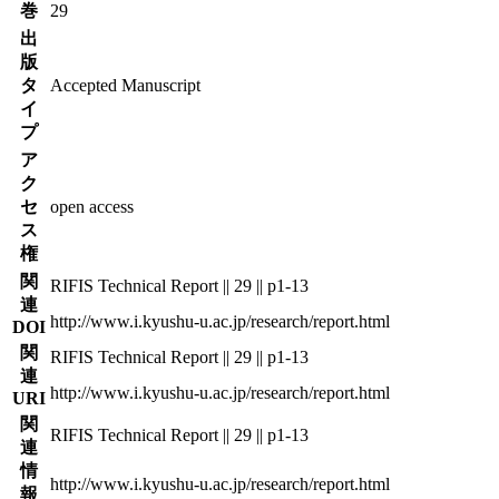
巻
29
出
版
タ
Accepted Manuscript
イ
プ
ア
ク
セ
open access
ス
権
関
RIFIS Technical Report || 29 || p1-13
連
http://www.i.kyushu-u.ac.jp/research/report.html
DOI
関
RIFIS Technical Report || 29 || p1-13
連
http://www.i.kyushu-u.ac.jp/research/report.html
URI
関
RIFIS Technical Report || 29 || p1-13
連
情
http://www.i.kyushu-u.ac.jp/research/report.html
報