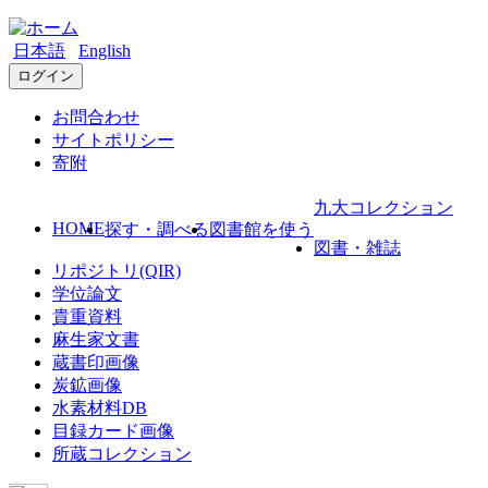
日本語
English
ログイン
お問合わせ
サイトポリシー
寄附
九大コレクション
HOME
探す・調べる
図書館を使う
図書・雑誌
リポジトリ(QIR)
学位論文
貴重資料
麻生家文書
蔵書印画像
炭鉱画像
水素材料DB
目録カード画像
所蔵コレクション