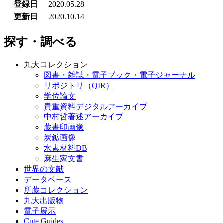
登録日
2020.05.28
更新日
2020.10.14
探す・調べる
九大コレクション
図書・雑誌・電子ブック・電子ジャーナル
リポジトリ（QIR）
学位論文
貴重資料デジタルアーカイブ
中村哲著述アーカイブ
蔵書印画像
炭鉱画像
水素材料DB
麻生家文書
世界の文献
データベース
所蔵コレクション
九大出版物
電子展示
Cute.Guides