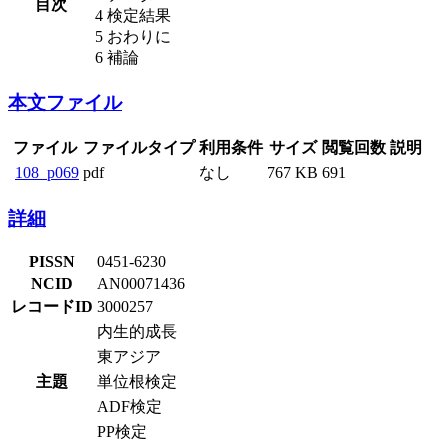
目次
4 検定結果
5 おわりに
6 補論
本文ファイル
ファイル
ファイルタイプ
利用条件
サイズ
閲覧回数
説明
108_p069
pdf
なし
767 KB
691
詳細
PISSN
0451-6230
NCID
AN00071436
レコードID
3000257
内生的成長
東アジア
主題
単位根検定
ADF検定
PP検定