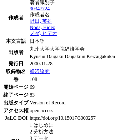
著者識別子
90347724
作成者名
作成者
野田, 英雄
Noda, Hideo
ノダ, ヒデオ
本文言語
日本語
九州大学大学院経済学会
出版者
Kyushu Daigaku Daigakuin Keizaigakukai
発行日
2000-11-28
収録物名
経済論究
巻
108
開始ページ
69
終了ページ
83
出版タイプ
Version of Record
アクセス権
open access
JaLC DOI
https://doi.org/10.15017/3000257
1 はじめに
2 分析方法
3 データ