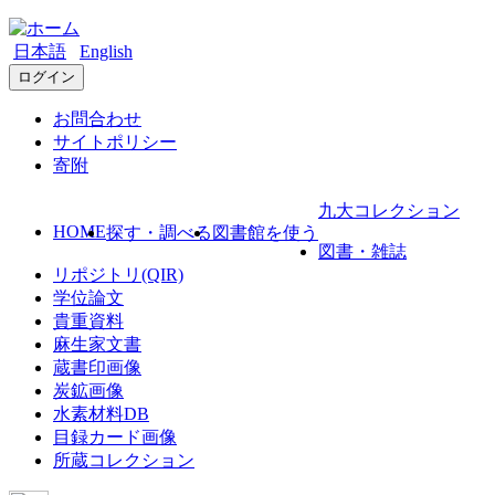
日本語
English
ログイン
お問合わせ
サイトポリシー
寄附
九大コレクション
HOME
探す・調べる
図書館を使う
図書・雑誌
リポジトリ(QIR)
学位論文
貴重資料
麻生家文書
蔵書印画像
炭鉱画像
水素材料DB
目録カード画像
所蔵コレクション