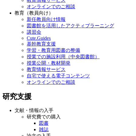
教育情報サービス
オンラインでのご相談
教育（教員向け）
新任教員向け情報
図書館を活用したアクティブラーニング
講習会
Cute.Guides
基幹教育支援
学習・教育用図書の整備
授業での施設利用（中央図書館）
授業公開・教材開発
教育情報サービス
自宅で使える電子コンテンツ
オンラインでのご相談
研究支援
文献・情報の入手
研究費での購入
図書
雑誌
論文の入手