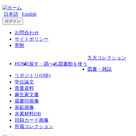
日本語
English
ログイン
お問合わせ
サイトポリシー
寄附
九大コレクション
HOME
探す・調べる
図書館を使う
図書・雑誌
リポジトリ(QIR)
学位論文
貴重資料
麻生家文書
蔵書印画像
炭鉱画像
水素材料DB
目録カード画像
所蔵コレクション