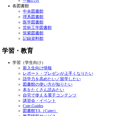
一般の方
各図書館
中央図書館
理系図書館
医学図書館
芸術工学図書館
筑紫図書館
記録資料館
学習・教育
学習（学生向け）
新入生向け情報
レポート・プレゼンが上手くなりたい
語学力を高めたい／留学したい
図書館の使い方が知りたい
本をたくさん読みたい
自宅で使える電子コンテンツ
講習会・イベント
Cute.Guides
図書館TA（Cuter）