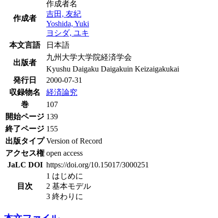
作成者名
吉田, 友紀
作成者
Yoshida, Yuki
ヨシダ, ユキ
本文言語
日本語
九州大学大学院経済学会
出版者
Kyushu Daigaku Daigakuin Keizaigakukai
発行日
2000-07-31
収録物名
経済論究
巻
107
開始ページ
139
終了ページ
155
出版タイプ
Version of Record
アクセス権
open access
JaLC DOI
https://doi.org/10.15017/3000251
1 はじめに
目次
2 基本モデル
3 終わりに