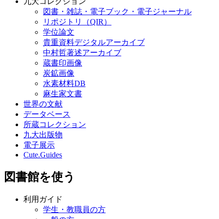
九大コレクション
図書・雑誌・電子ブック・電子ジャーナル
リポジトリ（QIR）
学位論文
貴重資料デジタルアーカイブ
中村哲著述アーカイブ
蔵書印画像
炭鉱画像
水素材料DB
麻生家文書
世界の文献
データベース
所蔵コレクション
九大出版物
電子展示
Cute.Guides
図書館を使う
利用ガイド
学生・教職員の方