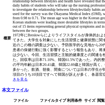
relationship between lifestyles and health have revealed that t
daily habits of students who will take up the nursing profession
to investigate the relationship between lifestyles/daily habit
used for the survey was the Okayama Medical Index (OMI), which 
from 0.98 to 0.71. The mean age was higher in the Korean grou
Korean students were leading more desirable lifestyles in term
out of 15 items representing general physical symptoms and in
between the two groups.
1972年にBreslowらによりライフスタイルが身
概要
てきた。大学生を対象にした生活習慣と健康状態に関
近のこの種の調査は少ない。予防医学的な見地から2
患者の保健行動に強く影響するという報告もあり、将
は少ない。今回、生活習慣と主観的健康度との関連を検討する
た。回収率は日本71.10%、韓国61.5%であった。内的
の平均年齢は日本20.41歳、韓国22.69歳と韓国
多かった。飲酒、朝食、間食については日本の学生が
項目のうち10項目ですへて韓国が訴えが多く、各器官
きを見る
本文ファイル
ファイル
ファイルタイプ
利用条件
サイズ
閲覧