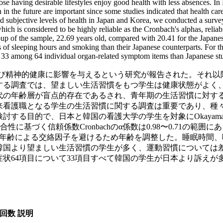
hose having desirable lifestyles enjoy good health with less absences. I
 in the future are important since some studies indicated that health care
s and subjective levels of health in Japan and Korea, we conducted a sur
is considered to be highly reliable as the Cronbach's alphas, reliabili
p of the sample, 22.69 years old, compared with 20.41 for the Japanese
s of sleeping hours and smoking than their Japanese counterparts. For t
 33 among 64 individual organ-related symptom items than Japanese stud
体的および精神的健康に影響を与えるという研究が報告された。そ
する調査では、望ましい生活習慣をもつ学生は健康状態がよく
0代の年齢層が盲点的存在であるされ、青年期の生活習慣に対す
来看護職となる学生の生活習慣に関する調査は重要であり、種
目的で、日本と韓国の看護大学の学生を対象にOkayama Medi
整合性に基づく信頼係数Cronbachのα係数は0.98〜0.71
が高く、年齢による交絡因子を避けるため年齢を調整した。睡眠時
韓国より望ましい生活習慣の学生が多く、運動習慣については差
症状64項目について33項目すべて韓国の学生が日本より訴え
回数
説明