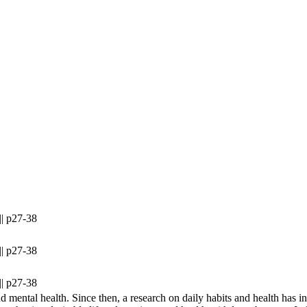
|| p27-38
|| p27-38
|| p27-38
and mental health. Since then, a research on daily habits and health has i