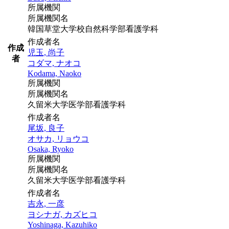
所属機関
所属機関名
韓国草堂大学校自然科学部看護学科
作成者名
作成
児玉, 尚子
者
コダマ, ナオコ
Kodama, Naoko
所属機関
所属機関名
久留米大学医学部看護学科
作成者名
尾坂, 良子
オサカ, リョウコ
Osaka, Ryoko
所属機関
所属機関名
久留米大学医学部看護学科
作成者名
吉永, 一彦
ヨシナガ, カズヒコ
Yoshinaga, Kazuhiko