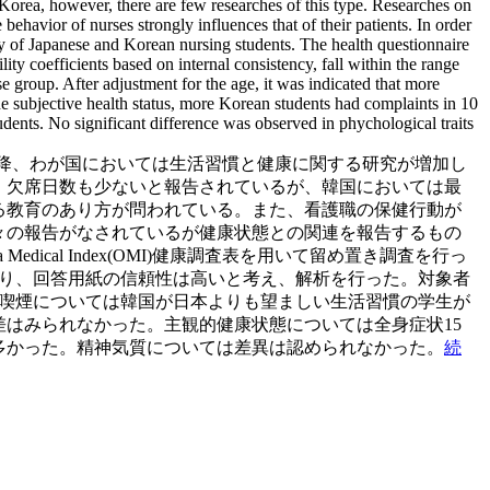
n Korea, however, there are few researches of this type. Researches on
 behavior of nurses strongly influences that of their patients. In order
vey of Japanese and Korean nursing students. The health questionnaire
ty coefficients based on internal consistency, fall within the range
 group. After adjustment for the age, it was indicated that more
he subjective health status, more Korean students had complaints in 10
ents. No significant difference was observed in phychological traits
れ以降、わが国においては生活習慣と健康に関する研究が増加し
、欠席日数も少ないと報告されているが、韓国においては最
る教育のあり方が問われている。また、看護職の保健行動が
々の報告がなされているが健康状態との関連を報告するもの
cal Index(OMI)健康調査表を用いて留め置き調査を行っ
の範囲にあり、回答用紙の信頼性は高いと考え、解析を行った。対象者
間、喫煙については韓国が日本よりも望ましい生活習慣の学生が
はみられなかった。主観的健康状態については全身症状15
が多かった。精神気質については差異は認められなかった。
続