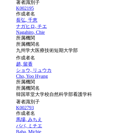
著者識別子
K002195
作成者名
長弘, 千恵
ナガヒロ, チエ
Nagahiro, Chie
所属機関
所属機関名
九州学大医療技術短期大学部
作成者名
趙, 留香
ショウ, リュウカ
Cho, Yoo Hyang
所属機関
所属機関名
韓国草堂大学校自然科学部看護学科
著者識別子
K002793
作成者名
馬場, みちえ
ババ, ミチエ
Baba, Michie