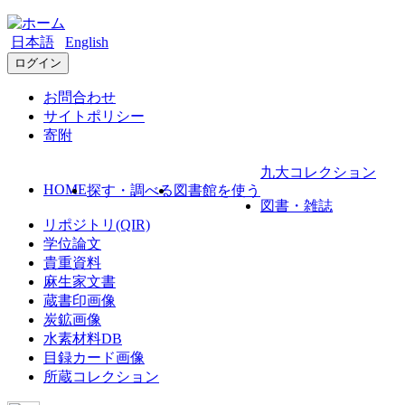
日本語
English
ログイン
お問合わせ
サイトポリシー
寄附
九大コレクション
HOME
探す・調べる
図書館を使う
図書・雑誌
リポジトリ(QIR)
学位論文
貴重資料
麻生家文書
蔵書印画像
炭鉱画像
水素材料DB
目録カード画像
所蔵コレクション