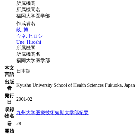
所属機関
所属機関名
福岡大学医学部
作成者名
畝, 博
ウネ, ヒロシ
Une, Hiroshi
所属機関
所属機関名
福岡大学医学部
本文
日本語
言語
出版
Kyushu University School of Health Sciences Fukuoka, Japan
者
発行
2001-02
日
収録
九州大学医療技術短期大学部紀要
物名
巻
28
開始