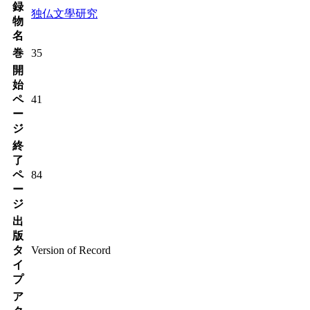
録
独仏文學研究
物
名
巻
35
開
始
ペ
41
ー
ジ
終
了
ペ
84
ー
ジ
出
版
タ
Version of Record
イ
プ
ア