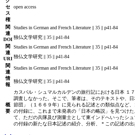
ク
セ
open access
ス
権
関
Studies in German and French Literature || 35 || p41-84
連
独仏文学研究 || 35 || p41-84
DOI
関
Studies in German and French Literature || 35 || p41-84
連
独仏文学研究 || 35 || p41-84
URI
関
Studies in German and French Literature || 35 || p41-84
連
情
独仏文学研究 || 35 || p41-84
報
カスパル・シュマルカルデンの旅行記における日本 １
調査しなかった。そこで、筆者は、そのテキストや、日
概
節団」（１６６９年）に見られる記述との類似点など、
要
の付録に、これまで未発表の「日本の略説」を見つけた
て、ただの兵隊及び測量士として東インドへいったシュマ
の付録の新たな日本記述の紹介、分析、 * この記述の