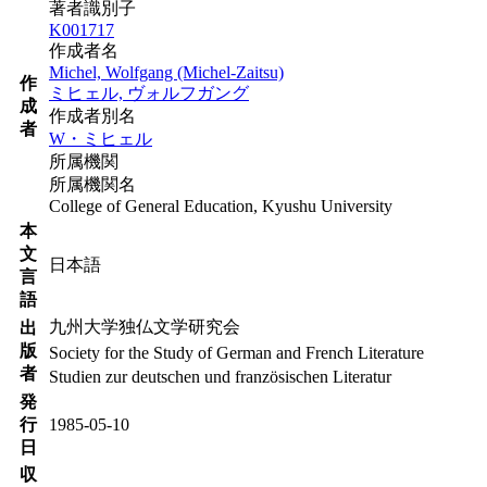
著者識別子
K001717
作成者名
Michel, Wolfgang (Michel-Zaitsu)
作
ミヒェル, ヴォルフガング
成
作成者別名
者
W・ミヒェル
所属機関
所属機関名
College of General Education, Kyushu University
本
文
日本語
言
語
九州大学独仏文学研究会
出
版
Society for the Study of German and French Literature
者
Studien zur deutschen und französischen Literatur
発
行
1985-05-10
日
収