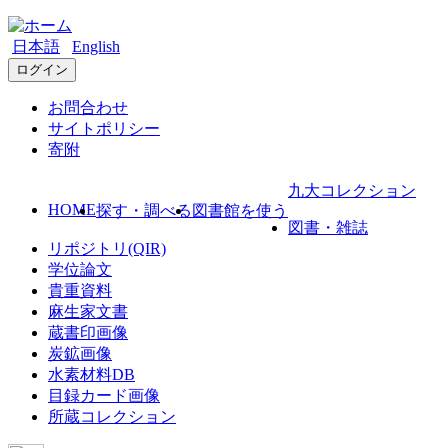
日本語
English
ログイン
お問合わせ
サイトポリシー
寄附
九大コレクション
HOME
探す・調べる
図書館を使う
図書・雑誌
リポジトリ(QIR)
学位論文
貴重資料
麻生家文書
蔵書印画像
炭鉱画像
水素材料DB
目録カード画像
所蔵コレクション