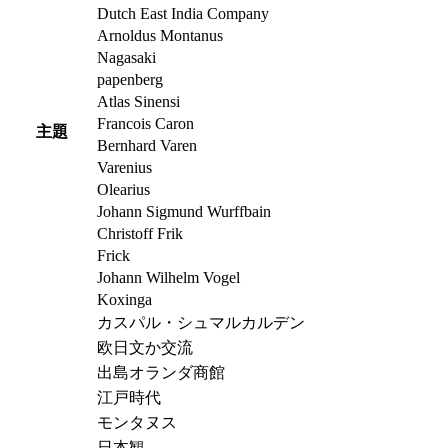
Dutch East India Company
Arnoldus Montanus
Nagasaki
papenberg
Atlas Sinensi
Francois Caron
主題
Bernhard Varen
Varenius
Olearius
Johann Sigmund Wurffbain
Christoff Frik
Frick
Johann Wilhelm Vogel
Koxinga
カスパル・シュマルカルデン
欧日文か交流
出島オランダ商館
江戸時代
モンタヌス
日本観