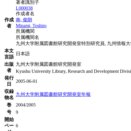
著者識別子
L000038
作成者名
作成
南, 俊朗
Minami, Toshiro
者
所属機関
所属機関名
九州大学附属図書館研究開発室特別研究員, 九州情報
本文
日本語
言語
出版
九州大学附属図書館研究開発室
者
Kyushu University Library, Research and Development Divis
発行
2005-06-01
日
収録
九州大学附属図書館研究開発室年報
物名
巻
2004/2005
号
9
開始
ペー
6