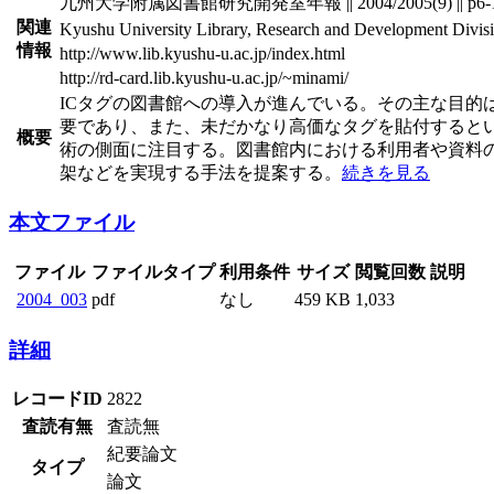
九州大学附属図書館研究開発室年報 || 2004/2005(9) || p6-
関連
Kyushu University Library, Research and Development Divisio
情報
http://www.lib.kyushu-u.ac.jp/index.html
http://rd-card.lib.kyushu-u.ac.jp/~minami/
ICタグの図書館への導入が進んでいる。その主な目的
要であり、また、未だかなり高価なタグを貼付すると
概要
術の側面に注目する。図書館内における利用者や資料
架などを実現する手法を提案する。
続きを見る
本文ファイル
ファイル
ファイルタイプ
利用条件
サイズ
閲覧回数
説明
2004_003
pdf
なし
459 KB
1,033
詳細
レコードID
2822
査読有無
査読無
紀要論文
タイプ
論文