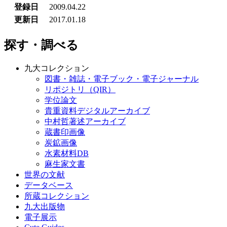
登録日
2009.04.22
更新日
2017.01.18
探す・調べる
九大コレクション
図書・雑誌・電子ブック・電子ジャーナル
リポジトリ（QIR）
学位論文
貴重資料デジタルアーカイブ
中村哲著述アーカイブ
蔵書印画像
炭鉱画像
水素材料DB
麻生家文書
世界の文献
データベース
所蔵コレクション
九大出版物
電子展示