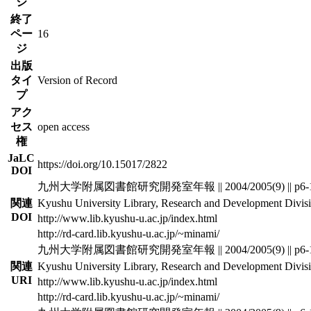
ジ
終了
ペー
16
ジ
出版
タイ
Version of Record
プ
アク
セス
open access
権
JaLC
https://doi.org/10.15017/2822
DOI
九州大学附属図書館研究開発室年報 || 2004/2005(9) || p6-
関連
Kyushu University Library, Research and Development Divisio
DOI
http://www.lib.kyushu-u.ac.jp/index.html
http://rd-card.lib.kyushu-u.ac.jp/~minami/
九州大学附属図書館研究開発室年報 || 2004/2005(9) || p6-
関連
Kyushu University Library, Research and Development Divisio
URI
http://www.lib.kyushu-u.ac.jp/index.html
http://rd-card.lib.kyushu-u.ac.jp/~minami/