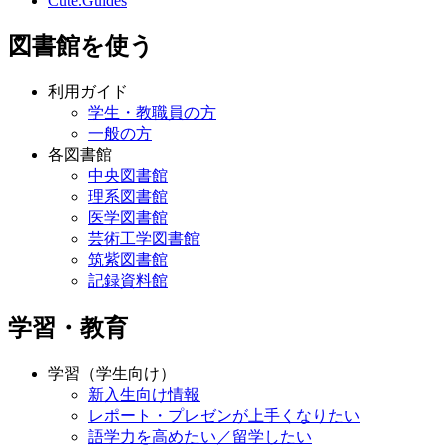
Cute.Guides
図書館を使う
利用ガイド
学生・教職員の方
一般の方
各図書館
中央図書館
理系図書館
医学図書館
芸術工学図書館
筑紫図書館
記録資料館
学習・教育
学習（学生向け）
新入生向け情報
レポート・プレゼンが上手くなりたい
語学力を高めたい／留学したい