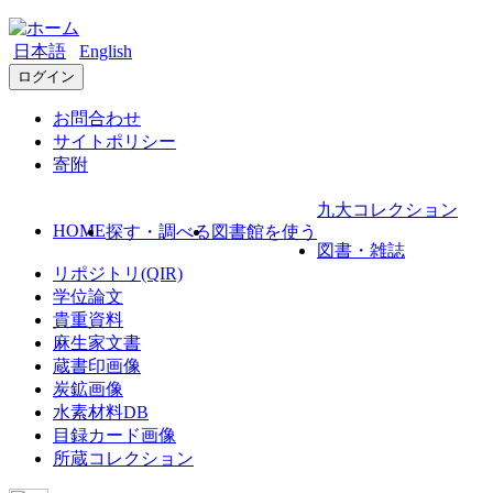
日本語
English
ログイン
お問合わせ
サイトポリシー
寄附
九大コレクション
HOME
探す・調べる
図書館を使う
図書・雑誌
リポジトリ(QIR)
学位論文
貴重資料
麻生家文書
蔵書印画像
炭鉱画像
水素材料DB
目録カード画像
所蔵コレクション