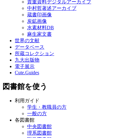
貴重資料デジタルアーカイブ
中村哲著述アーカイブ
蔵書印画像
炭鉱画像
水素材料DB
麻生家文書
世界の文献
データベース
所蔵コレクション
九大出版物
電子展示
Cute.Guides
図書館を使う
利用ガイド
学生・教職員の方
一般の方
各図書館
中央図書館
理系図書館