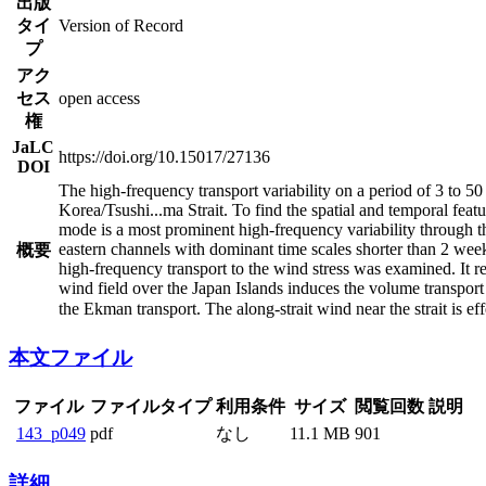
出版
タイ
Version of Record
プ
アク
セス
open access
権
JaLC
https://doi.org/10.15017/27136
DOI
The high-frequency transport variability on a period of 3 to 5
Korea/Tsushi
...
ma Strait. To find the spatial and temporal feat
mode is a most prominent high-frequency variability through the 
eastern channels with dominant time scales shorter than 2 wee
概要
high-frequency transport to the wind stress was examined. It rev
wind field over the Japan Islands induces the volume transport a
the Ekman transport. The along-strait wind near the strait is eff
本文ファイル
ファイル
ファイルタイプ
利用条件
サイズ
閲覧回数
説明
143_p049
pdf
なし
11.1 MB
901
詳細