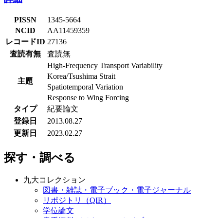
PISSN
1345-5664
NCID
AA11459359
レコードID
27136
査読有無
査読無
High-Frequency Transport Variability
Korea/Tsushima Strait
主題
Spatiotemporal Variation
Response to Wing Forcing
タイプ
紀要論文
登録日
2013.08.27
更新日
2023.02.27
探す・調べる
九大コレクション
図書・雑誌・電子ブック・電子ジャーナル
リポジトリ（QIR）
学位論文