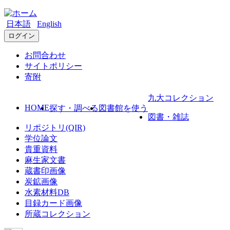
日本語
English
ログイン
お問合わせ
サイトポリシー
寄附
九大コレクション
HOME
探す・調べる
図書館を使う
図書・雑誌
リポジトリ(QIR)
学位論文
貴重資料
麻生家文書
蔵書印画像
炭鉱画像
水素材料DB
目録カード画像
所蔵コレクション