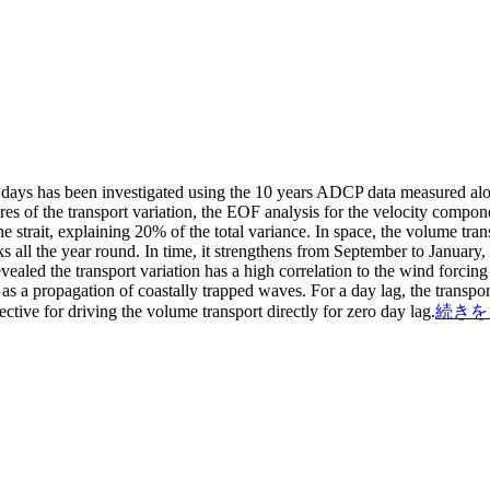
0 days has been investigated using the 10 years ADCP data measured alon
ures of the transport variation, the EOF analysis for the velocity compon
strait, explaining 20% of the total variance. In space, the volume trans
ks all the year round. In time, it strengthens from September to Janua
ealed the transport variation has a high correlation to the wind forcing 
s a propagation of coastally trapped waves. For a day lag, the transport 
ective for driving the volume transport directly for zero day lag.
続きを