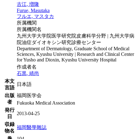
古江, 増隆
Furue, Masutaka
フルエ, マスタカ
所属機関
所属機関名
九州大学大学院医学研究院皮膚科学分野 | 九州大学病
院油症ダイオキシン研究診療センター
Department of Dermatology, Graduate School of Medical
Sciences, Kyushu University | Research and Clinical Center
for Yusho and Dioxin, Kyushu University Hospital
作成者名
石黒, 靖尚
本文
日本語
言語
出版
福岡医学会
者
Fukuoka Medical Association
発行
2013-04-25
日
収録
福岡醫學雜誌
物名
巻
104