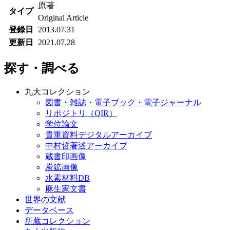
原著
タイプ
Original Article
登録日
2013.07.31
更新日
2021.07.28
探す・調べる
九大コレクション
図書・雑誌・電子ブック・電子ジャーナル
リポジトリ（QIR）
学位論文
貴重資料デジタルアーカイブ
中村哲著述アーカイブ
蔵書印画像
炭鉱画像
水素材料DB
麻生家文書
世界の文献
データベース
所蔵コレクション