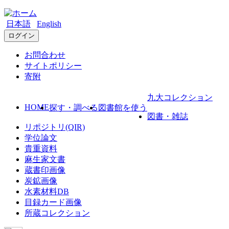
日本語
English
ログイン
お問合わせ
サイトポリシー
寄附
九大コレクション
HOME
探す・調べる
図書館を使う
図書・雑誌
リポジトリ(QIR)
学位論文
貴重資料
麻生家文書
蔵書印画像
炭鉱画像
水素材料DB
目録カード画像
所蔵コレクション