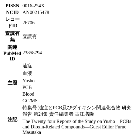
PISSN
0016-254X
NCID
AN00215478
レコー
26706
ドID
査読有
査読有
無
関連
23858794
PubMed
ID
油症
血液
Yusho
主題
PCB
Blood
GC/MS
特集号 油症とPCB及びダイキシン関連化合物 研究
報告 第24集 責任編集者 古江増隆
注記
The Twenty-four Reports of the Study on Yusho―PCBs
and Dioxin-Related Compounds―Guest Editor Furue
Masutaka