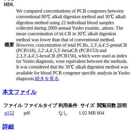
HDL
We compared concentrations of PCB congeners between
conventional 80℃ alkali digestion method and 30℃ alkali
digestion method using 22 individual blood samples
collected during 2009 annual Yusho examin
...
ations. The
mean concentration of tri-CB in 30℃ alkali digestion
method was lower than that of conventional method.
概要
However, concentration of total PCBs, 2,3',4,4',5-pentaCB
(PCB118), 2,2',4,4',5,5'-hexaCB (PCB153) and
2,3,3',4,4',5-hexaCB (PCB156), which were used as index
for Yusho diagnosis, were equivalent between the methods.
It was considered that the 30℃ alkali digestion method was
available for blood PCB congener specific analysis in Yusho
diagnosis.
続きを見る
本文ファイル
ファイル
ファイルタイプ
利用条件
サイズ
閲覧回数
説明
p152
pdf
なし
1.02 MB
604
詳細