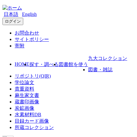
日本語
English
ログイン
お問合わせ
サイトポリシー
寄附
九大コレクション
HOME
探す・調べる
図書館を使う
図書・雑誌
リポジトリ(QIR)
学位論文
貴重資料
麻生家文書
蔵書印画像
炭鉱画像
水素材料DB
目録カード画像
所蔵コレクション