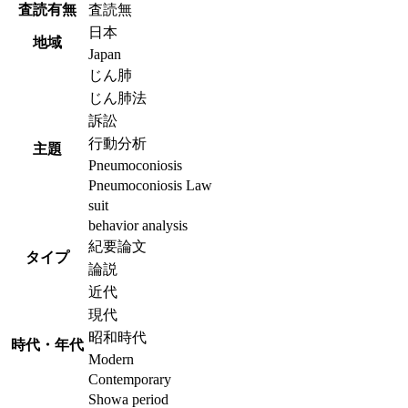
査読有無
査読無
日本
地域
Japan
じん肺
じん肺法
訴訟
行動分析
主題
Pneumoconiosis
Pneumoconiosis Law
suit
behavior analysis
紀要論文
タイプ
論説
近代
現代
昭和時代
時代・年代
Modern
Contemporary
Showa period