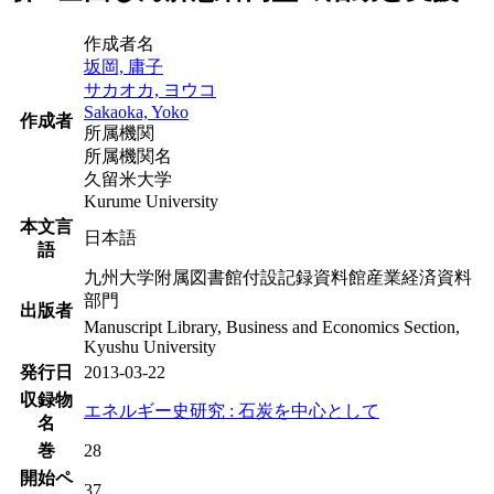
作成者名
坂岡, 庸子
サカオカ, ヨウコ
Sakaoka, Yoko
作成者
所属機関
所属機関名
久留米大学
Kurume University
本文言
日本語
語
九州大学附属図書館付設記録資料館産業経済資料
部門
出版者
Manuscript Library, Business and Economics Section,
Kyushu University
発行日
2013-03-22
収録物
エネルギー史研究 : 石炭を中心として
名
巻
28
開始ペ
37