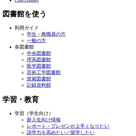
Cute.Guides
図書館を使う
利用ガイド
学生・教職員の方
一般の方
各図書館
中央図書館
理系図書館
医学図書館
芸術工学図書館
筑紫図書館
記録資料館
学習・教育
学習（学生向け）
新入生向け情報
レポート・プレゼンが上手くなりたい
語学力を高めたい／留学したい