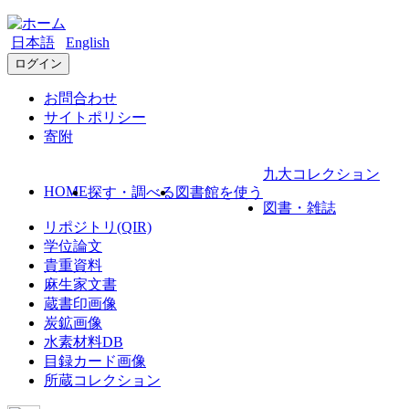
日本語
English
ログイン
お問合わせ
サイトポリシー
寄附
九大コレクション
HOME
探す・調べる
図書館を使う
図書・雑誌
リポジトリ(QIR)
学位論文
貴重資料
麻生家文書
蔵書印画像
炭鉱画像
水素材料DB
目録カード画像
所蔵コレクション