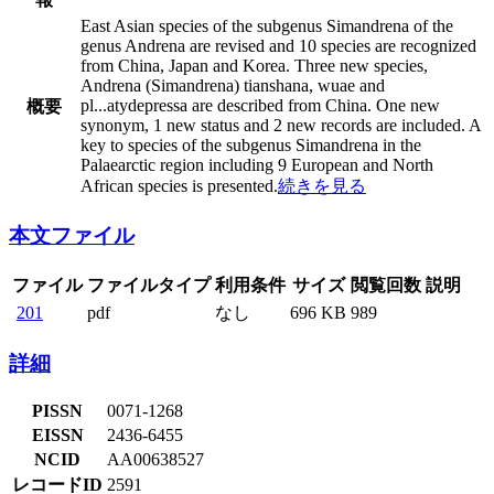
East Asian species of the subgenus Simandrena of the
genus Andrena are revised and 10 species are recognized
from China, Japan and Korea. Three new species,
Andrena (Simandrena) tianshana, wuae and
pl
...
atydepressa are described from China. One new
概要
synonym, 1 new status and 2 new records are included. A
key to species of the subgenus Simandrena in the
Palaearctic region including 9 European and North
African species is presented.
続きを見る
本文ファイル
ファイル
ファイルタイプ
利用条件
サイズ
閲覧回数
説明
201
pdf
なし
696 KB
989
詳細
PISSN
0071-1268
EISSN
2436-6455
NCID
AA00638527
レコードID
2591