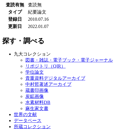
査読有無
査読無
タイプ
紀要論文
登録日
2010.07.16
更新日
2022.01.07
探す・調べる
九大コレクション
図書・雑誌・電子ブック・電子ジャーナル
リポジトリ（QIR）
学位論文
貴重資料デジタルアーカイブ
中村哲著述アーカイブ
蔵書印画像
炭鉱画像
水素材料DB
麻生家文書
世界の文献
データベース
所蔵コレクション