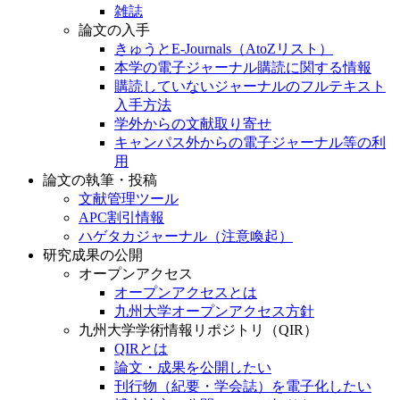
雑誌
論文の入手
きゅうとE-Journals（AtoZリスト）
本学の電子ジャーナル購読に関する情報
購読していないジャーナルのフルテキスト
入手方法
学外からの文献取り寄せ
キャンパス外からの電子ジャーナル等の利
用
論文の執筆・投稿
文献管理ツール
APC割引情報
ハゲタカジャーナル（注意喚起）
研究成果の公開
オープンアクセス
オープンアクセスとは
九州大学オープンアクセス方針
九州大学学術情報リポジトリ（QIR）
QIRとは
論文・成果を公開したい
刊行物（紀要・学会誌）を電子化したい