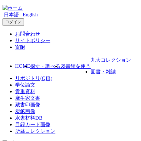
日本語
English
ログイン
お問合わせ
サイトポリシー
寄附
九大コレクション
HOME
探す・調べる
図書館を使う
図書・雑誌
リポジトリ(QIR)
学位論文
貴重資料
麻生家文書
蔵書印画像
炭鉱画像
水素材料DB
目録カード画像
所蔵コレクション