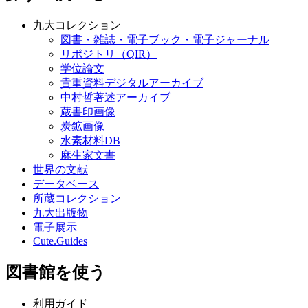
九大コレクション
図書・雑誌・電子ブック・電子ジャーナル
リポジトリ（QIR）
学位論文
貴重資料デジタルアーカイブ
中村哲著述アーカイブ
蔵書印画像
炭鉱画像
水素材料DB
麻生家文書
世界の文献
データベース
所蔵コレクション
九大出版物
電子展示
Cute.Guides
図書館を使う
利用ガイド