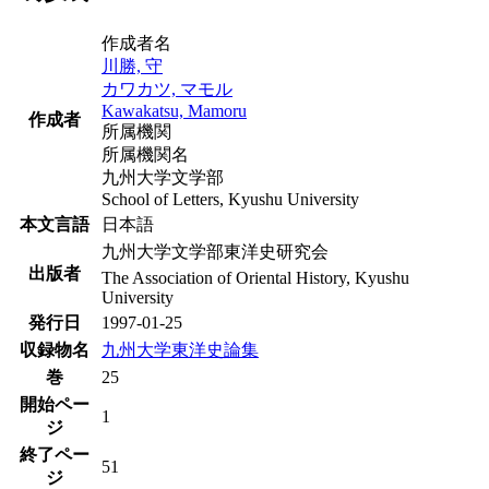
作成者名
川勝, 守
カワカツ, マモル
Kawakatsu, Mamoru
作成者
所属機関
所属機関名
九州大学文学部
School of Letters, Kyushu University
本文言語
日本語
九州大学文学部東洋史研究会
出版者
The Association of Oriental History, Kyushu
University
発行日
1997-01-25
収録物名
九州大学東洋史論集
巻
25
開始ペー
1
ジ
終了ペー
51
ジ