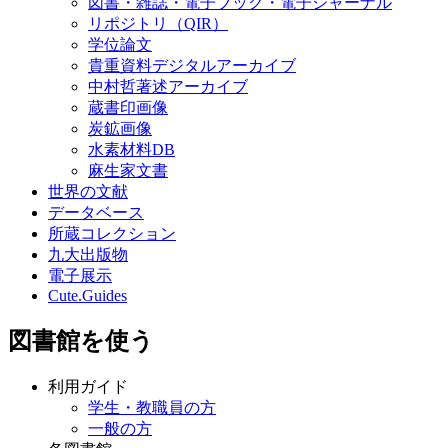
図書・雑誌・電子ブック・電子ジャーナル
リポジトリ（QIR）
学位論文
貴重資料デジタルアーカイブ
中村哲著述アーカイブ
蔵書印画像
炭鉱画像
水素材料DB
麻生家文書
世界の文献
データベース
所蔵コレクション
九大出版物
電子展示
Cute.Guides
図書館を使う
利用ガイド
学生・教職員の方
一般の方