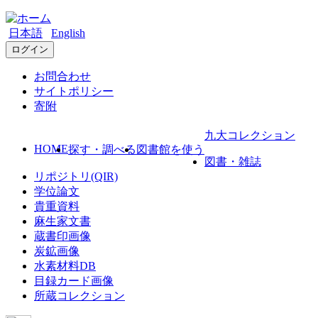
日本語
English
ログイン
お問合わせ
サイトポリシー
寄附
九大コレクション
HOME
探す・調べる
図書館を使う
図書・雑誌
リポジトリ(QIR)
学位論文
貴重資料
麻生家文書
蔵書印画像
炭鉱画像
水素材料DB
目録カード画像
所蔵コレクション