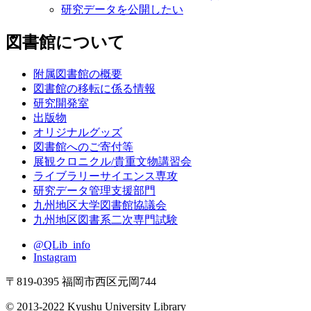
研究データを公開したい
図書館について
附属図書館の概要
図書館の移転に係る情報
研究開発室
出版物
オリジナルグッズ
図書館へのご寄付等
展観クロニクル/貴重文物講習会
ライブラリーサイエンス専攻
研究データ管理支援部門
九州地区大学図書館協議会
九州地区図書系二次専門試験
@QLib_info
Instagram
〒819-0395 福岡市西区元岡744
© 2013-2022 Kyushu University Library