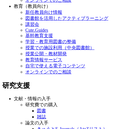
オンラインでのご相談
教育（教員向け）
新任教員向け情報
図書館を活用したアクティブラーニング
講習会
Cute.Guides
基幹教育支援
学習・教育用図書の整備
授業での施設利用（中央図書館）
授業公開・教材開発
教育情報サービス
自宅で使える電子コンテンツ
オンラインでのご相談
研究支援
文献・情報の入手
研究費での購入
図書
雑誌
論文の入手
きゅうとE-Journals（AtoZリスト）