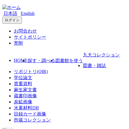
日本語
English
ログイン
お問合わせ
サイトポリシー
寄附
九大コレクション
HOME
探す・調べる
図書館を使う
図書・雑誌
リポジトリ(QIR)
学位論文
貴重資料
麻生家文書
蔵書印画像
炭鉱画像
水素材料DB
目録カード画像
所蔵コレクション