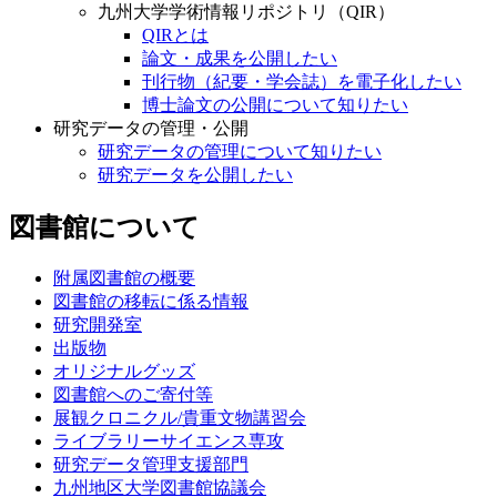
九州大学学術情報リポジトリ（QIR）
QIRとは
論文・成果を公開したい
刊行物（紀要・学会誌）を電子化したい
博士論文の公開について知りたい
研究データの管理・公開
研究データの管理について知りたい
研究データを公開したい
図書館について
附属図書館の概要
図書館の移転に係る情報
研究開発室
出版物
オリジナルグッズ
図書館へのご寄付等
展観クロニクル/貴重文物講習会
ライブラリーサイエンス専攻
研究データ管理支援部門
九州地区大学図書館協議会