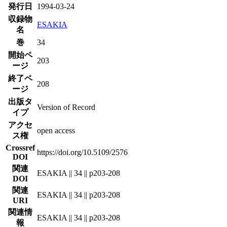
発行日
1994-03-24
収録物
ESAKIA
名
巻
34
開始ペ
203
ージ
終了ペ
208
ージ
出版タ
Version of Record
イプ
アクセ
open access
ス権
Crossref
https://doi.org/10.5109/2576
DOI
関連
ESAKIA || 34 || p203-208
DOI
関連
ESAKIA || 34 || p203-208
URI
関連情
ESAKIA || 34 || p203-208
報