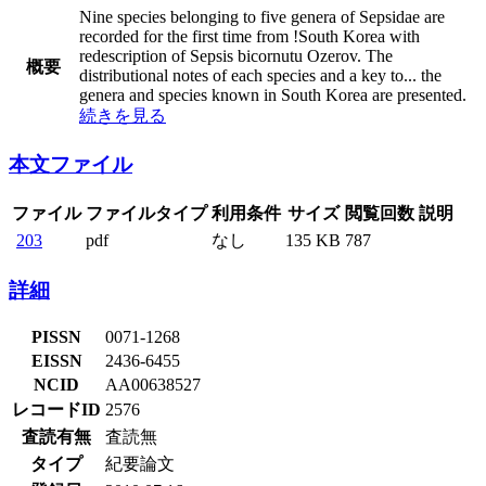
Nine species belonging to five genera of Sepsidae are
recorded for the first time from !South Korea with
redescription of Sepsis bicornutu Ozerov. The
概要
distributional notes of each species and a key to
...
the
genera and species known in South Korea are presented.
続きを見る
本文ファイル
ファイル
ファイルタイプ
利用条件
サイズ
閲覧回数
説明
203
pdf
なし
135 KB
787
詳細
PISSN
0071-1268
EISSN
2436-6455
NCID
AA00638527
レコードID
2576
査読有無
査読無
タイプ
紀要論文