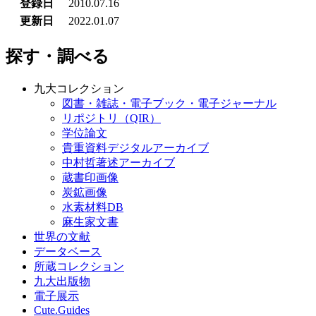
登録日
2010.07.16
更新日
2022.01.07
探す・調べる
九大コレクション
図書・雑誌・電子ブック・電子ジャーナル
リポジトリ（QIR）
学位論文
貴重資料デジタルアーカイブ
中村哲著述アーカイブ
蔵書印画像
炭鉱画像
水素材料DB
麻生家文書
世界の文献
データベース
所蔵コレクション
九大出版物
電子展示
Cute.Guides