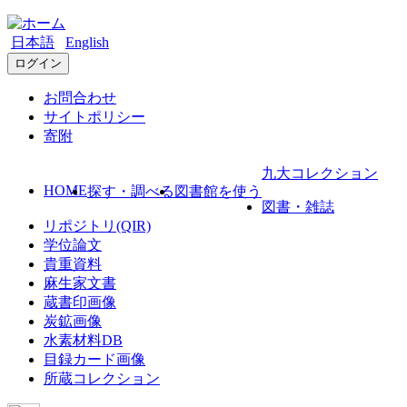
日本語
English
ログイン
お問合わせ
サイトポリシー
寄附
九大コレクション
HOME
探す・調べる
図書館を使う
図書・雑誌
リポジトリ(QIR)
学位論文
貴重資料
麻生家文書
蔵書印画像
炭鉱画像
水素材料DB
目録カード画像
所蔵コレクション