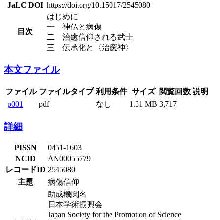
JaLC DOI
https://doi.org/10.15017/2545080
はじめに
一 神仏と病傷
目次
二 治癒信仰される武士
三 伝承化と〈治癒神〉
本文ファイル
ファイル
ファイルタイプ
利用条件
サイズ
閲覧回数
説明
p001
pdf
なし
1.31 MB
3,717
詳細
PISSN
0451-1603
NCID
AN00055779
レコードID
2545080
主題
病傷信仰
助成機関名
日本学術振興会
Japan Society for the Promotion of Science