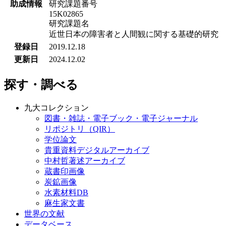
助成情報
研究課題番号
15K02865
研究課題名
近世日本の障害者と人間観に関する基礎的研究
登録日
2019.12.18
更新日
2024.12.02
探す・調べる
九大コレクション
図書・雑誌・電子ブック・電子ジャーナル
リポジトリ（QIR）
学位論文
貴重資料デジタルアーカイブ
中村哲著述アーカイブ
蔵書印画像
炭鉱画像
水素材料DB
麻生家文書
世界の文献
データベース