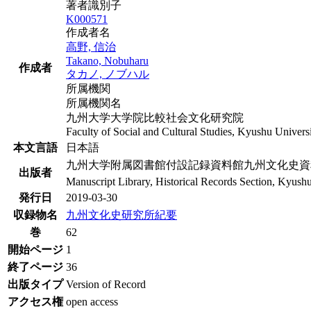
著者識別子
K000571
作成者名
高野, 信治
Takano, Nobuharu
作成者
タカノ, ノブハル
所属機関
所属機関名
九州大学大学院比較社会文化研究院
Faculty of Social and Cultural Studies, Kyushu Univers
本文言語
日本語
九州大学附属図書館付設記録資料館九州文化史資
出版者
Manuscript Library, Historical Records Section, Kyush
発行日
2019-03-30
収録物名
九州文化史研究所紀要
巻
62
開始ページ
1
終了ページ
36
出版タイプ
Version of Record
アクセス権
open access