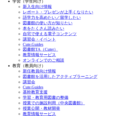
学習（学生向け）
新入生向け情報
レポート・プレゼンが上手くなりたい
語学力を高めたい／留学したい
図書館の使い方が知りたい
本をたくさん読みたい
自宅で使える電子コンテンツ
講習会・イベント
Cute.Guides
図書館TA（Cuter）
教育情報サービス
オンラインでのご相談
教育（教員向け）
新任教員向け情報
図書館を活用したアクティブラーニング
講習会
Cute.Guides
基幹教育支援
学習・教育用図書の整備
授業での施設利用（中央図書館）
授業公開・教材開発
教育情報サービス