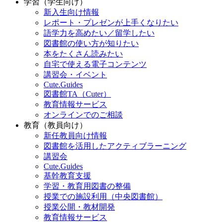
学習（学生向け）
新入生向け情報
レポート・プレゼンが上手くなりたい
語学力を高めたい／留学したい
図書館の使い方が知りたい
本をたくさん読みたい
自宅で使える電子コンテンツ
講習会・イベント
Cute.Guides
図書館TA（Cuter）
教育情報サービス
オンラインでのご相談
教育（教員向け）
新任教員向け情報
図書館を活用したアクティブラーニング
講習会
Cute.Guides
基幹教育支援
学習・教育用図書の整備
授業での施設利用（中央図書館）
授業公開・教材開発
教育情報サービス