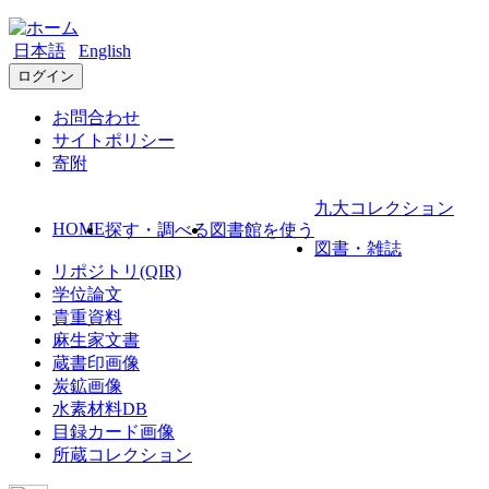
日本語
English
ログイン
お問合わせ
サイトポリシー
寄附
九大コレクション
HOME
探す・調べる
図書館を使う
図書・雑誌
リポジトリ(QIR)
学位論文
貴重資料
麻生家文書
蔵書印画像
炭鉱画像
水素材料DB
目録カード画像
所蔵コレクション