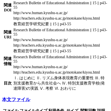
Research Bulletin of Educational Administration || 15 || p43-
関連
55
DOI
http://www.human.kyushu-u.ac.jp/
http://teachers.edu.kyushu-u.ac.jp/motokane/kiyou.html
教育経営学研究紀要 || 15 || p43-55
Research Bulletin of Educational Administration || 15 || p43-
関連
55
URI
http://www.human.kyushu-u.ac.jp/
http://teachers.edu.kyushu-u.ac.jp/motokane/kiyou.html
教育経営学研究紀要 || 15 || p43-55
Research Bulletin of Educational Administration || 15 || p43-
関連
55
情報
http://www.human.kyushu-u.ac.jp/
http://teachers.edu.kyushu-u.ac.jp/motokane/kiyou.html
Ⅰ. はじめに Ⅱ. リズム身体表現教育の重要性 Ⅲ. 特
目次
別支援教育から共生社会へ Ⅳ. 特別支援教育学校(発
達障害)の実践 Ⅴ. 考察 Ⅵ. おわりに
本文ファイル
ファイル
ファイルタイプ
利用条件
サイズ
閲覧回数
説明