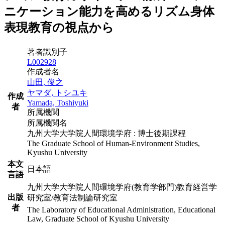
ニケーション能力を高めるリズム身体
表現教育の視点から
著者識別子
L002928
作成者名
山田, 俊之
ヤマダ, トシユキ
作成
Yamada, Toshiyuki
者
所属機関
所属機関名
九州大学大学院人間環境学府 : 博士後期課程
The Graduate School of Human-Environment Studies,
Kyushu University
本文
日本語
言語
九州大学大学院人間環境学府(教育学部門)教育経営学
出版
研究室/教育法制論研究室
者
The Laboratory of Educational Administration, Educational
Law, Graduate School of Kyushu University