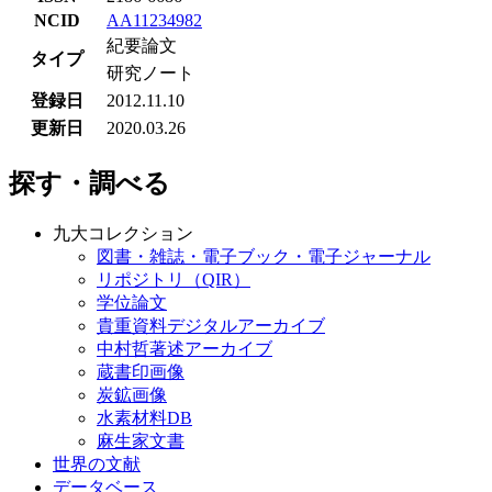
NCID
AA11234982
紀要論文
タイプ
研究ノート
登録日
2012.11.10
更新日
2020.03.26
探す・調べる
九大コレクション
図書・雑誌・電子ブック・電子ジャーナル
リポジトリ（QIR）
学位論文
貴重資料デジタルアーカイブ
中村哲著述アーカイブ
蔵書印画像
炭鉱画像
水素材料DB
麻生家文書
世界の文献
データベース