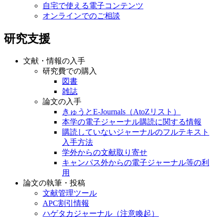
自宅で使える電子コンテンツ
オンラインでのご相談
研究支援
文献・情報の入手
研究費での購入
図書
雑誌
論文の入手
きゅうとE-Journals（AtoZリスト）
本学の電子ジャーナル購読に関する情報
購読していないジャーナルのフルテキスト
入手方法
学外からの文献取り寄せ
キャンパス外からの電子ジャーナル等の利
用
論文の執筆・投稿
文献管理ツール
APC割引情報
ハゲタカジャーナル（注意喚起）