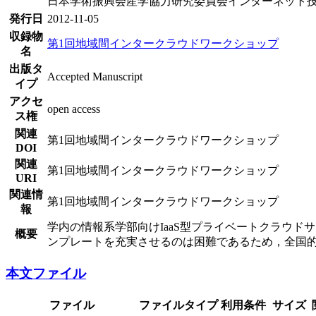
日本学術振興会産学協力研究委員会インターネット技
発行日
2012-11-05
収録物
第1回地域間インタークラウドワークショップ
名
出版タ
Accepted Manuscript
イプ
アクセ
open access
ス権
関連
第1回地域間インタークラウドワークショップ
DOI
関連
第1回地域間インタークラウドワークショップ
URI
関連情
第1回地域間インタークラウドワークショップ
報
学内の情報系学部向けIaaS型プライベートクラウド
概要
ンプレートを充実させるのは困難であるため，全国
本文ファイル
ファイル
ファイルタイプ
利用条件
サイズ