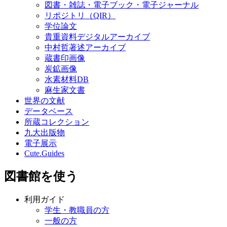
図書・雑誌・電子ブック・電子ジャーナル
リポジトリ（QIR）
学位論文
貴重資料デジタルアーカイブ
中村哲著述アーカイブ
蔵書印画像
炭鉱画像
水素材料DB
麻生家文書
世界の文献
データベース
所蔵コレクション
九大出版物
電子展示
Cute.Guides
図書館を使う
利用ガイド
学生・教職員の方
一般の方