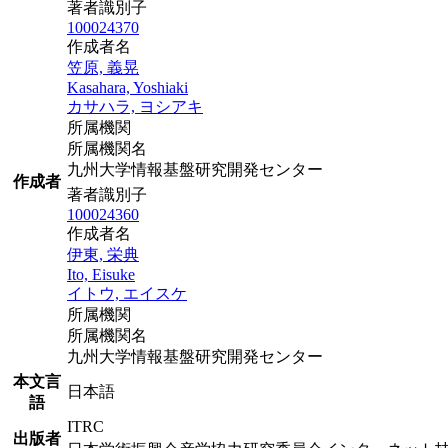
著者識別子
100024370
作成者名
笠原, 義晃
Kasahara, Yoshiaki
カサハラ, ヨシアキ
所属機関
所属機関名
九州大学情報基盤研究開発センター
作成者
著者識別子
100024360
作成者名
伊東, 栄典
Ito, Eisuke
イトウ, エイスケ
所属機関
所属機関名
九州大学情報基盤研究開発センター
本文言
日本語
語
ITRC
出版者