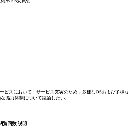
術第163委員会
サービスにおいて，サービス充実のため，多様なOSおよび多様な
的な協力体制について議論したい。
閲覧回数
説明