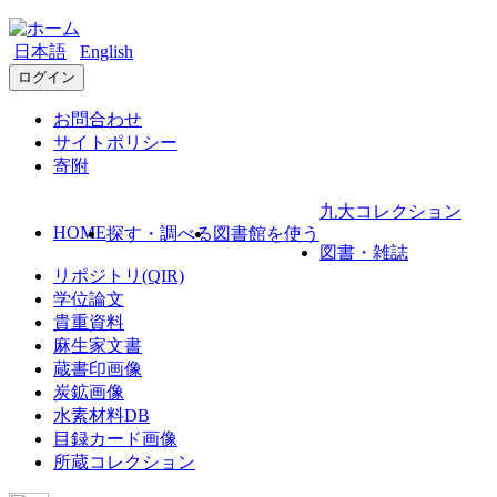
日本語
English
ログイン
お問合わせ
サイトポリシー
寄附
九大コレクション
HOME
探す・調べる
図書館を使う
図書・雑誌
リポジトリ(QIR)
学位論文
貴重資料
麻生家文書
蔵書印画像
炭鉱画像
水素材料DB
目録カード画像
所蔵コレクション