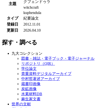
クブェンドゥラ
主題
witchcraft
kuphendula
タイプ
紀要論文
登録日
2012.11.01
更新日
2026.04.10
探す・調べる
九大コレクション
図書・雑誌・電子ブック・電子ジャーナル
リポジトリ（QIR）
学位論文
貴重資料デジタルアーカイブ
中村哲著述アーカイブ
蔵書印画像
炭鉱画像
水素材料DB
麻生家文書
世界の文献