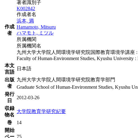
著者識別子
K002842
作成者名
浜本, 満
作成
Hamamoto, Mitsuru
ハマモト, ミツル
者
所属機関
所属機関名
九州大学大学院人間環境学研究院国際教育環境学講座 : 教
Faculty of Human-Environment Studies, Kyushu University : 
本文
日本語
言語
出版
九州大学大学院人間環境学研究院教育学部門
者
Graduate School of Human-Environment Studies, Kyushu Uni
発行
2012-03-26
日
収録
大学院教育学研究紀要
物名
巻
14
開始
ペー
75