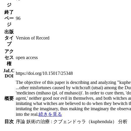
ジ
終了
ペー
96
ジ
出版
タイ
Version of Record
プ
アク
セス
open access
権
JaLC
https://doi.org/10.15017/25348
DOI
The objective of this paper is describing and analyzing "kuphe
...
other misfortunes caused by witchcraft (utsai) among the Dur
'medicines (mihaso (pl. of muhaso))'. In order to cure them, '
agent,' neither good nor evil in themselves, and both witches a
概要
imitating what witches are believed to do when they bewitch the
imitating the imaginary, thus making the imaginary the observabl
into the real.
続きを見る
目次
序論 妖術の治療 : クブェンドゥラ（kuphendula） 分析