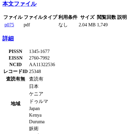
本文ファイル
ファイル
ファイルタイプ
利用条件
サイズ
閲覧回数
説明
p075
pdf
なし
2.04 MB
1,749
詳細
PISSN
1345-1677
EISSN
2760-7992
NCID
AA11322536
レコードID
25348
査読有無
査読有
日本
ケニア
ドゥルマ
地域
Japan
Kenya
Duruma
妖術