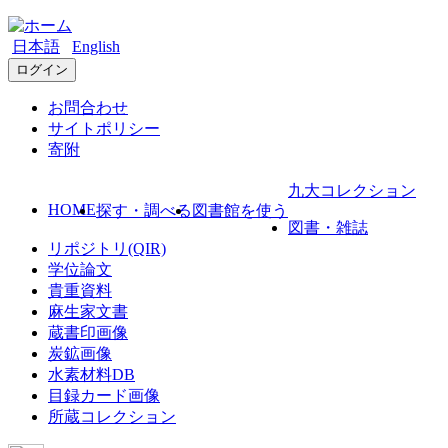
日本語
English
ログイン
お問合わせ
サイトポリシー
寄附
九大コレクション
HOME
探す・調べる
図書館を使う
図書・雑誌
リポジトリ(QIR)
学位論文
貴重資料
麻生家文書
蔵書印画像
炭鉱画像
水素材料DB
目録カード画像
所蔵コレクション