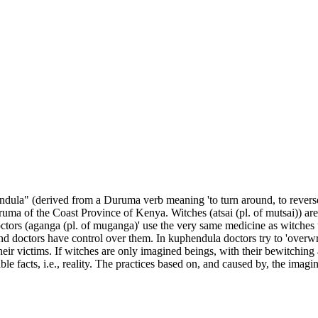
ndula" (derived from a Duruma verb meaning 'to turn around, to reverse,
uma of the Coast Province of Kenya. Witches (atsai (pl. of mutsai)) ar
doctors (aganga (pl. of muganga)' use the very same medicine as witches
nd doctors have control over them. In kuphendula doctors try to 'overwri
ir victims. If witches are only imagined beings, with their bewitching a
e facts, i.e., reality. The practices based on, and caused by, the imagin