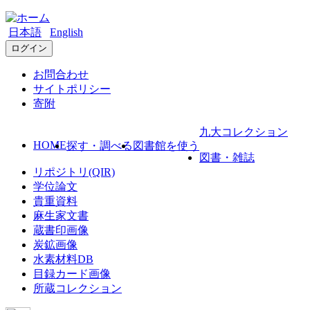
日本語
English
ログイン
お問合わせ
サイトポリシー
寄附
九大コレクション
HOME
探す・調べる
図書館を使う
図書・雑誌
リポジトリ(QIR)
学位論文
貴重資料
麻生家文書
蔵書印画像
炭鉱画像
水素材料DB
目録カード画像
所蔵コレクション