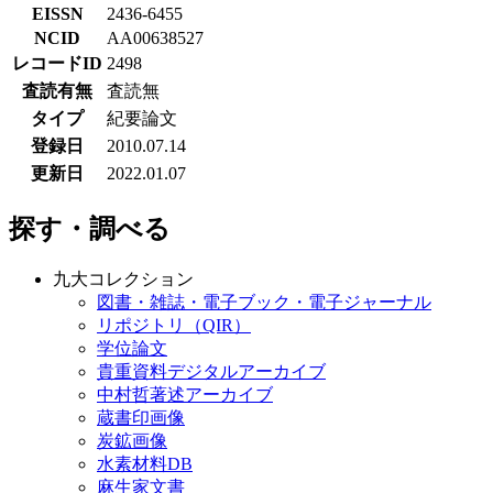
EISSN
2436-6455
NCID
AA00638527
レコードID
2498
査読有無
査読無
タイプ
紀要論文
登録日
2010.07.14
更新日
2022.01.07
探す・調べる
九大コレクション
図書・雑誌・電子ブック・電子ジャーナル
リポジトリ（QIR）
学位論文
貴重資料デジタルアーカイブ
中村哲著述アーカイブ
蔵書印画像
炭鉱画像
水素材料DB
麻生家文書