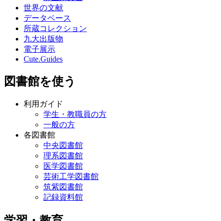
世界の文献
データベース
所蔵コレクション
九大出版物
電子展示
Cute.Guides
図書館を使う
利用ガイド
学生・教職員の方
一般の方
各図書館
中央図書館
理系図書館
医学図書館
芸術工学図書館
筑紫図書館
記録資料館
学習・教育