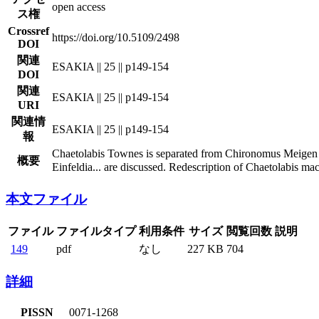
open access
ス権
Crossref
https://doi.org/10.5109/2498
DOI
関連
ESAKIA || 25 || p149-154
DOI
関連
ESAKIA || 25 || p149-154
URI
関連情
ESAKIA || 25 || p149-154
報
Chaetolabis Townes is separated from Chironomus Meigen an
概要
Einfeldia
...
are discussed. Redescription of Chaetolabis macan
本文ファイル
ファイル
ファイルタイプ
利用条件
サイズ
閲覧回数
説明
149
pdf
なし
227 KB
704
詳細
PISSN
0071-1268