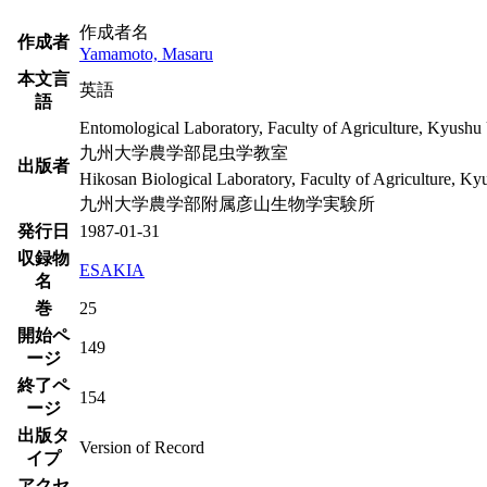
作成者名
作成者
Yamamoto, Masaru
本文言
英語
語
Entomological Laboratory, Faculty of Agriculture, Kyushu 
九州大学農学部昆虫学教室
出版者
Hikosan Biological Laboratory, Faculty of Agriculture, Ky
九州大学農学部附属彦山生物学実験所
発行日
1987-01-31
収録物
ESAKIA
名
巻
25
開始ペ
149
ージ
終了ペ
154
ージ
出版タ
Version of Record
イプ
アクセ