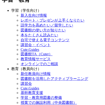
学習（学生向け）
新入生向け情報
レポート・プレゼンが上手くなりたい
語学力を高めたい／留学したい
図書館の使い方が知りたい
本をたくさん読みたい
自宅で使える電子コンテンツ
講習会・イベント
Cute.Guides
図書館TA（Cuter）
教育情報サービス
オンラインでのご相談
教育（教員向け）
新任教員向け情報
図書館を活用したアクティブラーニング
講習会
Cute.Guides
基幹教育支援
学習・教育用図書の整備
授業での施設利用（中央図書館）