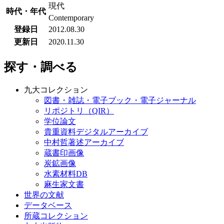
現代
時代・年代
Contemporary
登録日
2012.08.30
更新日
2020.11.30
探す・調べる
九大コレクション
図書・雑誌・電子ブック・電子ジャーナル
リポジトリ（QIR）
学位論文
貴重資料デジタルアーカイブ
中村哲著述アーカイブ
蔵書印画像
炭鉱画像
水素材料DB
麻生家文書
世界の文献
データベース
所蔵コレクション