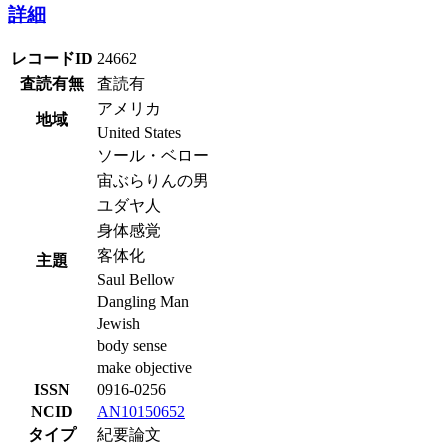
詳細
レコードID
24662
査読有無
査読有
アメリカ
地域
United States
ソール・ベロー
宙ぶらりんの男
ユダヤ人
身体感覚
客体化
主題
Saul Bellow
Dangling Man
Jewish
body sense
make objective
ISSN
0916-0256
NCID
AN10150652
タイプ
紀要論文