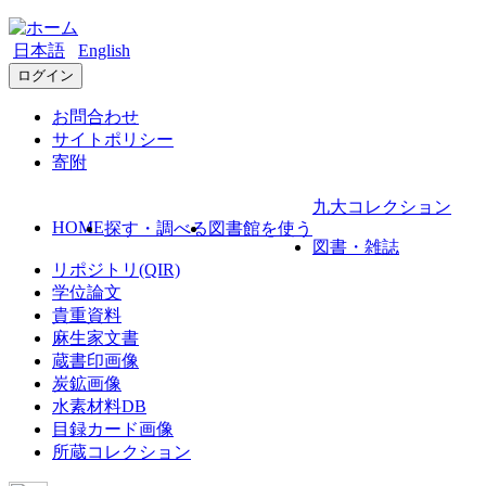
日本語
English
ログイン
お問合わせ
サイトポリシー
寄附
九大コレクション
HOME
探す・調べる
図書館を使う
図書・雑誌
リポジトリ(QIR)
学位論文
貴重資料
麻生家文書
蔵書印画像
炭鉱画像
水素材料DB
目録カード画像
所蔵コレクション