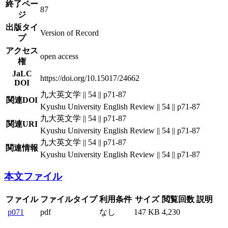
終了ペー
87
ジ
出版タイ
Version of Record
プ
アクセス
open access
権
JaLC
https://doi.org/10.15017/24662
DOI
九大英文学 || 54 || p71-87
関連DOI
Kyushu University English Review || 54 || p71-87
九大英文学 || 54 || p71-87
関連URI
Kyushu University English Review || 54 || p71-87
九大英文学 || 54 || p71-87
関連情報
Kyushu University English Review || 54 || p71-87
本文ファイル
ファイル
ファイルタイプ
利用条件
サイズ
閲覧回数
説明
p071
pdf
なし
147 KB
4,230