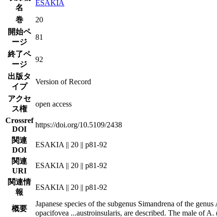
ESAKIA
名
巻
20
開始ペ
81
ージ
終了ペ
92
ージ
出版タ
Version of Record
イプ
アクセ
open access
ス権
Crossref
https://doi.org/10.5109/2438
DOI
関連
ESAKIA || 20 || p81-92
DOI
関連
ESAKIA || 20 || p81-92
URI
関連情
ESAKIA || 20 || p81-92
報
Japanese species of the subgenus Simandrena of the genus
概要
opacifovea
...
austroinsularis, are described. The male of A.