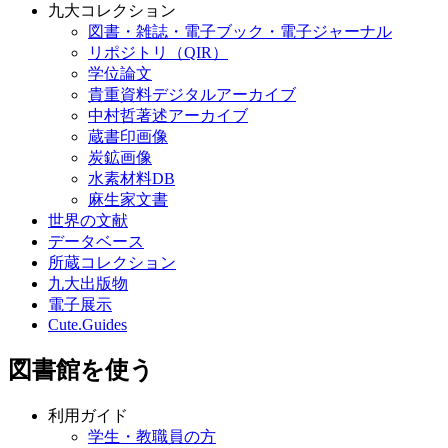
九大コレクション
図書・雑誌・電子ブック・電子ジャーナル
リポジトリ（QIR）
学位論文
貴重資料デジタルアーカイブ
中村哲著述アーカイブ
蔵書印画像
炭鉱画像
水素材料DB
麻生家文書
世界の文献
データベース
所蔵コレクション
九大出版物
電子展示
Cute.Guides
図書館を使う
利用ガイド
学生・教職員の方