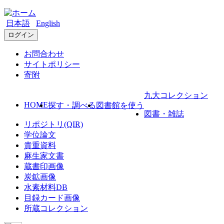
日本語
English
ログイン
お問合わせ
サイトポリシー
寄附
九大コレクション
HOME
探す・調べる
図書館を使う
図書・雑誌
リポジトリ(QIR)
学位論文
貴重資料
麻生家文書
蔵書印画像
炭鉱画像
水素材料DB
目録カード画像
所蔵コレクション