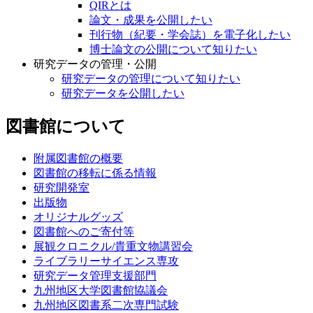
QIRとは
論文・成果を公開したい
刊行物（紀要・学会誌）を電子化したい
博士論文の公開について知りたい
研究データの管理・公開
研究データの管理について知りたい
研究データを公開したい
図書館について
附属図書館の概要
図書館の移転に係る情報
研究開発室
出版物
オリジナルグッズ
図書館へのご寄付等
展観クロニクル/貴重文物講習会
ライブラリーサイエンス専攻
研究データ管理支援部門
九州地区大学図書館協議会
九州地区図書系二次専門試験