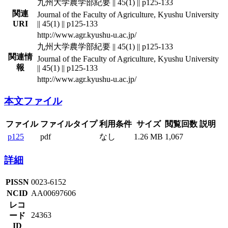
九州大学農学部紀要 || 45(1) || p125-133
関連
Journal of the Faculty of Agriculture, Kyushu University
URI
|| 45(1) || p125-133
http://www.agr.kyushu-u.ac.jp/
九州大学農学部紀要 || 45(1) || p125-133
関連情
Journal of the Faculty of Agriculture, Kyushu University
報
|| 45(1) || p125-133
http://www.agr.kyushu-u.ac.jp/
本文ファイル
ファイル
ファイルタイプ
利用条件
サイズ
閲覧回数
説明
p125
pdf
なし
1.26 MB
1,067
詳細
PISSN
0023-6152
NCID
AA00697606
レコ
24363
ード
ID