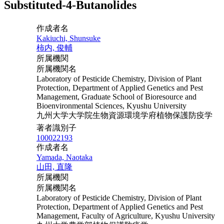
Substituted-4-Butanolides
作成者名
Kakiuchi, Shunsuke
柿内, 俊輔
所属機関
所属機関名
Laboratory of Pesticide Chemistry, Division of Plant
Protection, Department of Applied Genetics and Pest
Management, Graduate School of Bioresource and
Bioenvironmental Sciences, Kyushu University
九州大学大学院生物資源環境学府植物保護防疫学
著者識別子
100022193
作成者名
Yamada, Naotaka
山田, 直隆
所属機関
所属機関名
Laboratory of Pesticide Chemistry, Division of Plant
Protection, Department of Applied Genetics and Pest
Management, Faculty of Agriculture, Kyushu University