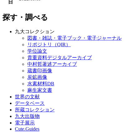
日
探す・調べる
九大コレクション
図書・雑誌・電子ブック・電子ジャーナル
リポジトリ（QIR）
学位論文
貴重資料デジタルアーカイブ
中村哲著述アーカイブ
蔵書印画像
炭鉱画像
水素材料DB
麻生家文書
世界の文献
データベース
所蔵コレクション
九大出版物
電子展示
Cute.Guides