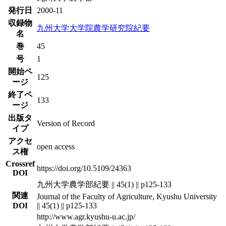
発行日
2000-11
収録物
九州大学大学院農学研究院紀要
名
巻
45
号
1
開始ペ
125
ージ
終了ペ
133
ージ
出版タ
Version of Record
イプ
アクセ
open access
ス権
Crossref
https://doi.org/10.5109/24363
DOI
九州大学農学部紀要 || 45(1) || p125-133
関連
Journal of the Faculty of Agriculture, Kyushu University
DOI
|| 45(1) || p125-133
http://www.agr.kyushu-u.ac.jp/