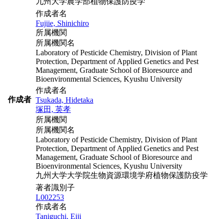
九州大学農学部植物保護防疫学
作成者名
Fujiie, Shinichiro
所属機関
所属機関名
Laboratory of Pesticide Chemistry, Division of Plant
Protection, Department of Applied Genetics and Pest
Management, Graduate School of Bioresource and
Bioenvironmental Sciences, Kyushu University
作成者名
作成者
Tsukada, Hidetaka
塚田, 英孝
所属機関
所属機関名
Laboratory of Pesticide Chemistry, Division of Plant
Protection, Department of Applied Genetics and Pest
Management, Graduate School of Bioresource and
Bioenvironmental Sciences, Kyushu University
九州大学大学院生物資源環境学府植物保護防疫学
著者識別子
L002253
作成者名
Taniguchi, Eiji