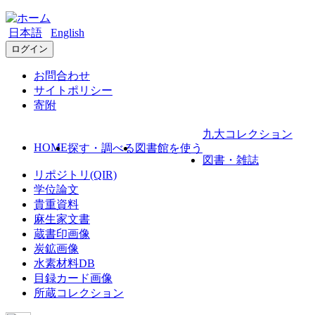
日本語
English
ログイン
お問合わせ
サイトポリシー
寄附
九大コレクション
HOME
探す・調べる
図書館を使う
図書・雑誌
リポジトリ(QIR)
学位論文
貴重資料
麻生家文書
蔵書印画像
炭鉱画像
水素材料DB
目録カード画像
所蔵コレクション