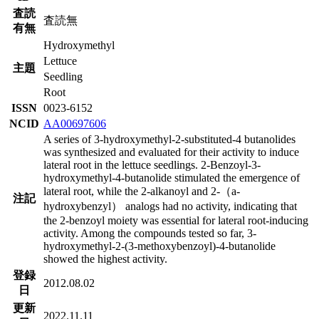
査読
査読無
有無
Hydroxymethyl
Lettuce
主題
Seedling
Root
ISSN
0023-6152
NCID
AA00697606
A series of 3-hydroxymethyl-2-substituted-4 butanolides
was synthesized and evaluated for their activity to induce
lateral root in the lettuce seedlings. 2-Benzoyl-3-
hydroxymethyl-4-butanolide stimulated the emergence of
lateral root, while the 2-alkanoyl and 2-（a-
注記
hydroxybenzyl） analogs had no activity, indicating that
the 2-benzoyl moiety was essential for lateral root-inducing
activity. Among the compounds tested so far, 3-
hydroxymethyl-2-(3-methoxybenzoyl)-4-butanolide
showed the highest activity.
登録
2012.08.02
日
更新
2022.11.11