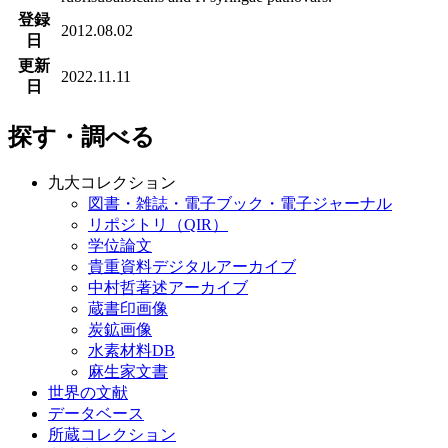
登録
2012.08.02
日
更新
2022.11.11
日
探す・調べる
九大コレクション
図書・雑誌・電子ブック・電子ジャーナル
リポジトリ（QIR）
学位論文
貴重資料デジタルアーカイブ
中村哲著述アーカイブ
蔵書印画像
炭鉱画像
水素材料DB
麻生家文書
世界の文献
データベース
所蔵コレクション