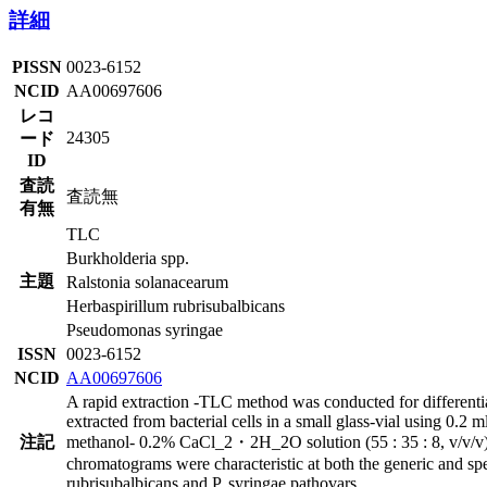
詳細
PISSN
0023-6152
NCID
AA00697606
レコ
24305
ード
ID
査読
査読無
有無
TLC
Burkholderia spp.
主題
Ralstonia solanacearum
Herbaspirillum rubrisubalbicans
Pseudomonas syringae
ISSN
0023-6152
NCID
AA00697606
A rapid extraction -TLC method was conducted for differenti
extracted from bacterial cells in a small glass-vial using 0.
注記
methanol- 0.2% CaCl_2・2H_2O solution (55 : 35 : 8, v/v/v) f
chromatograms were characteristic at both the generic and spec
rubrisubalbicans and P. syringae pathovars.