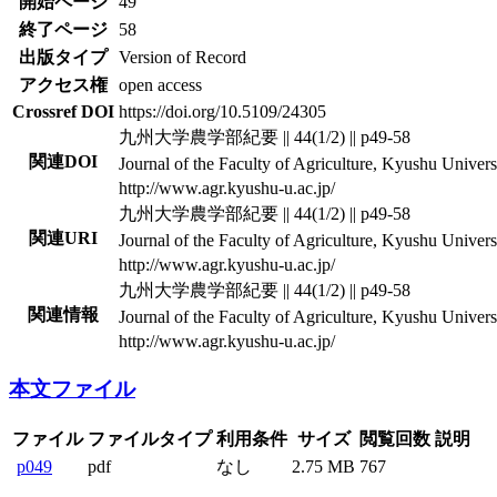
開始ページ
49
終了ページ
58
出版タイプ
Version of Record
アクセス権
open access
Crossref DOI
https://doi.org/10.5109/24305
九州大学農学部紀要 || 44(1/2) || p49-58
関連DOI
Journal of the Faculty of Agriculture, Kyushu Universit
http://www.agr.kyushu-u.ac.jp/
九州大学農学部紀要 || 44(1/2) || p49-58
関連URI
Journal of the Faculty of Agriculture, Kyushu Universit
http://www.agr.kyushu-u.ac.jp/
九州大学農学部紀要 || 44(1/2) || p49-58
関連情報
Journal of the Faculty of Agriculture, Kyushu Universit
http://www.agr.kyushu-u.ac.jp/
本文ファイル
ファイル
ファイルタイプ
利用条件
サイズ
閲覧回数
説明
p049
pdf
なし
2.75 MB
767