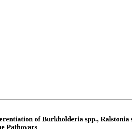
rentiation of Burkholderia spp., Ralstoni
ae Pathovars