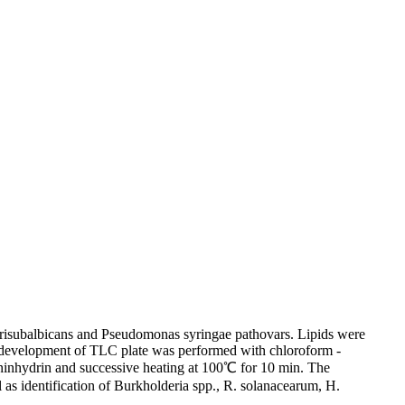
brisubalbicans and Pseudomonas syringae pathovars. Lipids were
The development of TLC plate was performed with chloroform -
ninhydrin and successive heating at 100℃ for 10 min. The
l as identification of Burkholderia spp., R. solanacearum, H.