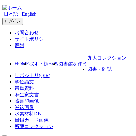
日本語
English
ログイン
お問合わせ
サイトポリシー
寄附
九大コレクション
HOME
探す・調べる
図書館を使う
図書・雑誌
リポジトリ(QIR)
学位論文
貴重資料
麻生家文書
蔵書印画像
炭鉱画像
水素材料DB
目録カード画像
所蔵コレクション