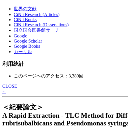
世界の文献
CiNii Research (Articles)
CiNii Books
CiNii Research (Dissertations)
国立国会図書館サーチ
Google
Google Scholar
Google Books
カーリル
利用統計
このページへのアクセス：3,389回
CLOSE
»
＜紀要論文＞
A Rapid Extraction - TLC Method for Diffe
rubrisubalbicans and Pseudomonas syring