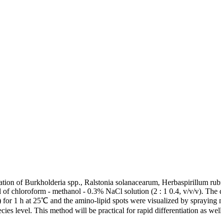
ation of Burkholderia spp., Ralstonia solanacearum, Herbaspirillum ru
2 ml of chloroform - methanol - 0.3% NaCl solution (2 : 1 0.4, v/v/v). 
or 1 h at 25℃ and the amino-lipid spots were visualized by spraying 
ies level. This method will be practical for rapid differentiation as wel