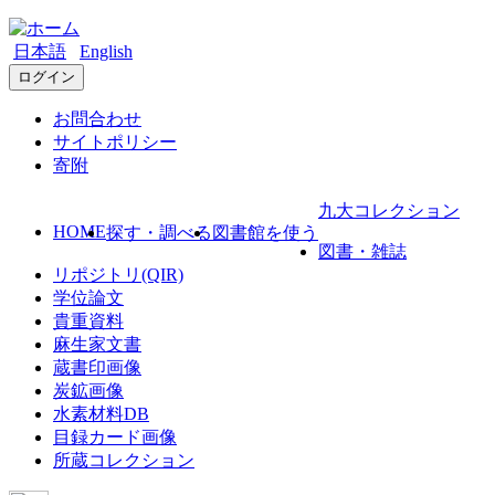
日本語
English
ログイン
お問合わせ
サイトポリシー
寄附
九大コレクション
HOME
探す・調べる
図書館を使う
図書・雑誌
リポジトリ(QIR)
学位論文
貴重資料
麻生家文書
蔵書印画像
炭鉱画像
水素材料DB
目録カード画像
所蔵コレクション