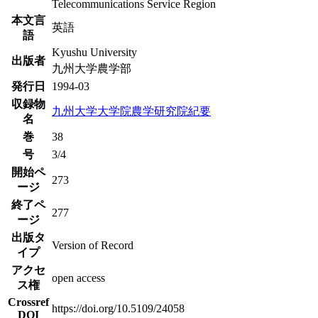
Telecommunications Service Region
本文言
英語
語
Kyushu University
出版者
九州大学農学部
発行日
1994-03
収録物
九州大学大学院農学研究院紀要
名
巻
38
号
3/4
開始ペ
273
ージ
終了ペ
277
ージ
出版タ
Version of Record
イプ
アクセ
open access
ス権
Crossref
https://doi.org/10.5109/24058
DOI