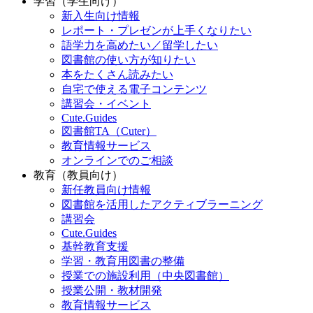
学習（学生向け）
新入生向け情報
レポート・プレゼンが上手くなりたい
語学力を高めたい／留学したい
図書館の使い方が知りたい
本をたくさん読みたい
自宅で使える電子コンテンツ
講習会・イベント
Cute.Guides
図書館TA（Cuter）
教育情報サービス
オンラインでのご相談
教育（教員向け）
新任教員向け情報
図書館を活用したアクティブラーニング
講習会
Cute.Guides
基幹教育支援
学習・教育用図書の整備
授業での施設利用（中央図書館）
授業公開・教材開発
教育情報サービス