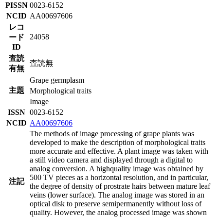
PISSN
0023-6152
NCID
AA00697606
レコ
24058
ード
ID
査読
査読無
有無
Grape germplasm
主題
Morphological traits
Image
ISSN
0023-6152
NCID
AA00697606
The methods of image processing of grape plants was
developed to make the description of morphological traits
more accurate and effective. A plant image was taken with
a still video camera and displayed through a digital to
analog conversion. A highquality image was obtained by
500 TV pieces as a horizontal resolution, and in particular,
注記
the degree of density of prostrate hairs between mature leaf
veins (lower surface). The analog image was stored in an
optical disk to preserve semipermanently without loss of
quality. However, the analog processed image was shown