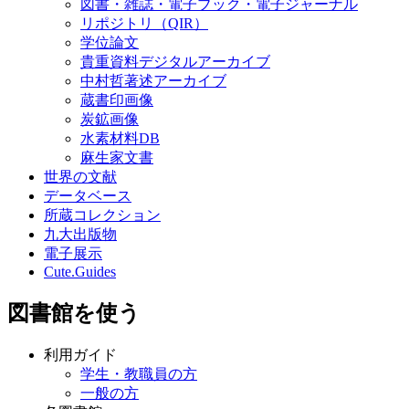
図書・雑誌・電子ブック・電子ジャーナル
リポジトリ（QIR）
学位論文
貴重資料デジタルアーカイブ
中村哲著述アーカイブ
蔵書印画像
炭鉱画像
水素材料DB
麻生家文書
世界の文献
データベース
所蔵コレクション
九大出版物
電子展示
Cute.Guides
図書館を使う
利用ガイド
学生・教職員の方
一般の方