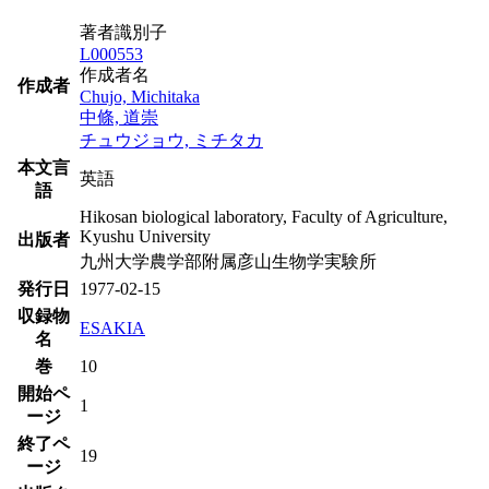
著者識別子
L000553
作成者名
作成者
Chujo, Michitaka
中條, 道崇
チュウジョウ, ミチタカ
本文言
英語
語
Hikosan biological laboratory, Faculty of Agriculture,
Kyushu University
出版者
九州大学農学部附属彦山生物学実験所
発行日
1977-02-15
収録物
ESAKIA
名
巻
10
開始ペ
1
ージ
終了ペ
19
ージ