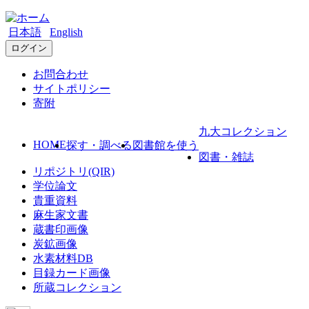
日本語
English
ログイン
お問合わせ
サイトポリシー
寄附
九大コレクション
HOME
探す・調べる
図書館を使う
図書・雑誌
リポジトリ(QIR)
学位論文
貴重資料
麻生家文書
蔵書印画像
炭鉱画像
水素材料DB
目録カード画像
所蔵コレクション