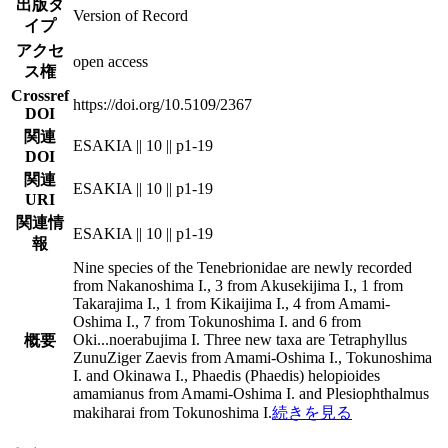
出版タ
Version of Record
イプ
アクセ
open access
ス権
Crossref
https://doi.org/10.5109/2367
DOI
関連
ESAKIA || 10 || p1-19
DOI
関連
ESAKIA || 10 || p1-19
URI
関連情
ESAKIA || 10 || p1-19
報
Nine species of the Tenebrionidae are newly recorded
from Nakanoshima I., 3 from Akusekijima I., 1 from
Takarajima I., 1 from Kikaijima I., 4 from Amami-
Oshima I., 7 from Tokunoshima I. and 6 from
Oki
...
noerabujima I. Three new taxa are Tetraphyllus
概要
ZunuZiger Zaevis from Amami-Oshima I., Tokunoshima
I. and Okinawa I., Phaedis (Phaedis) helopioides
amamianus from Amami-Oshima I. and Plesiophthalmus
makiharai from Tokunoshima I.
続きを見る