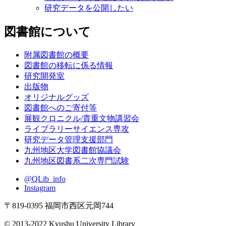
研究データを公開したい
図書館について
附属図書館の概要
図書館の移転に係る情報
研究開発室
出版物
オリジナルグッズ
図書館へのご寄付等
展観クロニクル/貴重文物講習会
ライブラリーサイエンス専攻
研究データ管理支援部門
九州地区大学図書館協議会
九州地区図書系二次専門試験
@QLib_info
Instagram
〒819-0395 福岡市西区元岡744
© 2013-2022 Kyushu University Library