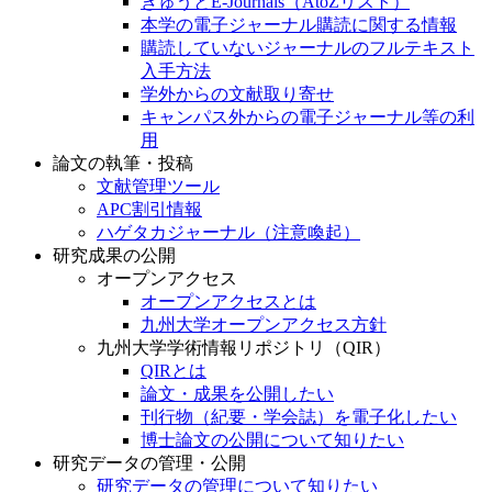
きゅうとE-Journals（AtoZリスト）
本学の電子ジャーナル購読に関する情報
購読していないジャーナルのフルテキスト
入手方法
学外からの文献取り寄せ
キャンパス外からの電子ジャーナル等の利
用
論文の執筆・投稿
文献管理ツール
APC割引情報
ハゲタカジャーナル（注意喚起）
研究成果の公開
オープンアクセス
オープンアクセスとは
九州大学オープンアクセス方針
九州大学学術情報リポジトリ（QIR）
QIRとは
論文・成果を公開したい
刊行物（紀要・学会誌）を電子化したい
博士論文の公開について知りたい
研究データの管理・公開
研究データの管理について知りたい