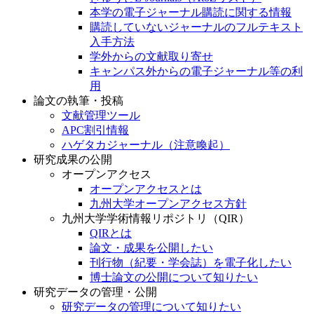
論文の入手
きゅうとE-Journals（AtoZリスト）
本学の電子ジャーナル購読に関する情報
購読していないジャーナルのフルテキスト
入手方法
学外からの文献取り寄せ
キャンパス外からの電子ジャーナル等の利
用
論文の執筆・投稿
文献管理ツール
APC割引情報
ハゲタカジャーナル（注意喚起）
研究成果の公開
オープンアクセス
オープンアクセスとは
九州大学オープンアクセス方針
九州大学学術情報リポジトリ（QIR）
QIRとは
論文・成果を公開したい
刊行物（紀要・学会誌）を電子化したい
博士論文の公開について知りたい