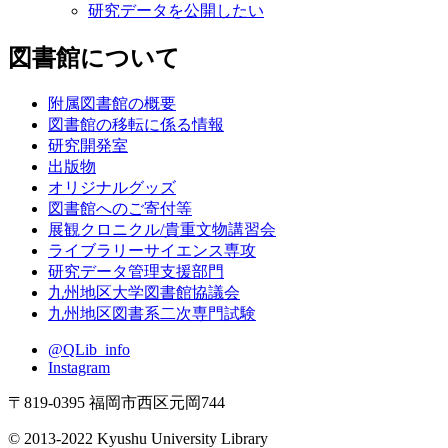
研究データの管理・公開
研究データの管理について知りたい
研究データを公開したい
図書館について
附属図書館の概要
図書館の移転に係る情報
研究開発室
出版物
オリジナルグッズ
図書館へのご寄付等
展観クロニクル/貴重文物講習会
ライブラリーサイエンス専攻
研究データ管理支援部門
九州地区大学図書館協議会
九州地区図書系二次専門試験
@QLib_info
Instagram
〒819-0395 福岡市西区元岡744