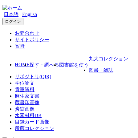
日本語
English
ログイン
お問合わせ
サイトポリシー
寄附
九大コレクション
HOME
探す・調べる
図書館を使う
図書・雑誌
リポジトリ(QIR)
学位論文
貴重資料
麻生家文書
蔵書印画像
炭鉱画像
水素材料DB
目録カード画像
所蔵コレクション