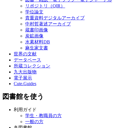
九大コレクション
図書・雑誌・電子ブック・電子ジャーナル
リポジトリ（QIR）
学位論文
貴重資料デジタルアーカイブ
中村哲著述アーカイブ
蔵書印画像
炭鉱画像
水素材料DB
麻生家文書
世界の文献
データベース
所蔵コレクション
九大出版物
電子展示
Cute.Guides
図書館を使う
利用ガイド
学生・教職員の方