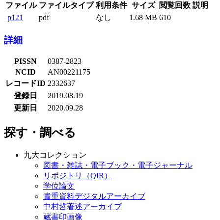
ファイル
ファイルタイプ
利用条件
サイズ
閲覧回数
説明
p121
pdf
なし
1.68 MB
610
詳細
PISSN
0387-2823
NCID
AN00221175
レコードID
2332637
登録日
2019.08.19
更新日
2020.09.28
探す・調べる
九大コレクション
図書・雑誌・電子ブック・電子ジャーナル
リポジトリ（QIR）
学位論文
貴重資料デジタルアーカイブ
中村哲著述アーカイブ
蔵書印画像