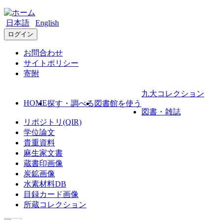
日本語
English
ログイン
お問合わせ
サイトポリシー
寄附
九大コレクション
HOME
探す・調べる
図書館を使う
図書・雑誌
リポジトリ(QIR)
学位論文
貴重資料
麻生家文書
蔵書印画像
炭鉱画像
水素材料DB
目録カード画像
所蔵コレクション