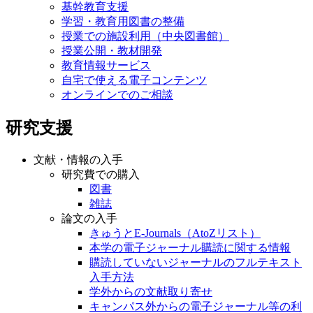
基幹教育支援
学習・教育用図書の整備
授業での施設利用（中央図書館）
授業公開・教材開発
教育情報サービス
自宅で使える電子コンテンツ
オンラインでのご相談
研究支援
文献・情報の入手
研究費での購入
図書
雑誌
論文の入手
きゅうとE-Journals（AtoZリスト）
本学の電子ジャーナル購読に関する情報
購読していないジャーナルのフルテキスト
入手方法
学外からの文献取り寄せ
キャンパス外からの電子ジャーナル等の利