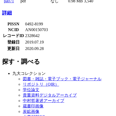
pa071
pdf
なし
0.98 MB
3,540
詳細
PISSN
0492-8199
NCID
AN00150703
レコードID
2328642
登録日
2019.07.19
更新日
2020.09.28
探す・調べる
九大コレクション
図書・雑誌・電子ブック・電子ジャーナル
リポジトリ（QIR）
学位論文
貴重資料デジタルアーカイブ
中村哲著述アーカイブ
蔵書印画像
炭鉱画像