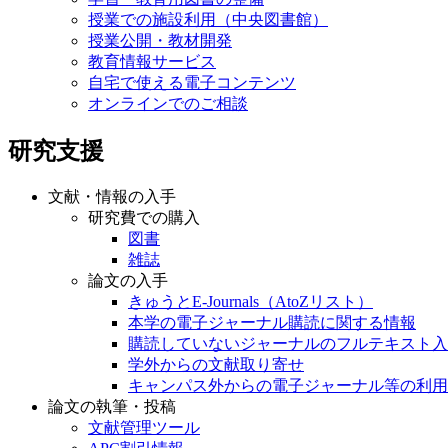
授業での施設利用（中央図書館）
授業公開・教材開発
教育情報サービス
自宅で使える電子コンテンツ
オンラインでのご相談
研究支援
文献・情報の入手
研究費での購入
図書
雑誌
論文の入手
きゅうとE-Journals（AtoZリスト）
本学の電子ジャーナル購読に関する情報
購読していないジャーナルのフルテキスト入
学外からの文献取り寄せ
キャンパス外からの電子ジャーナル等の利用
論文の執筆・投稿
文献管理ツール