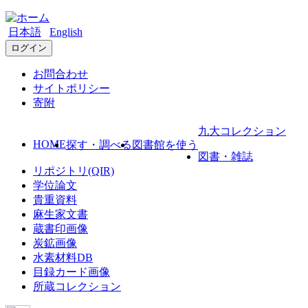
日本語
English
ログイン
お問合わせ
サイトポリシー
寄附
九大コレクション
HOME
探す・調べる
図書館を使う
図書・雑誌
リポジトリ(QIR)
学位論文
貴重資料
麻生家文書
蔵書印画像
炭鉱画像
水素材料DB
目録カード画像
所蔵コレクション