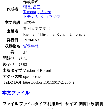
作成者名
朝長, 昌三
作成者
Tomonaga, Shozo
トモナガ, ショウゾウ
本文言語
日本語
九州大学文学部
出版者
Faculty of Literature, Kyushu University
発行日
1978-03-31
収録物名
哲學年報
巻
37
開始ページ
71
終了ページ
83
出版タイプ
Version of Record
アクセス権
open access
JaLC DOI
https://doi.org/10.15017/2328642
本文ファイル
ファイル
ファイルタイプ
利用条件
サイズ
閲覧回数
説明