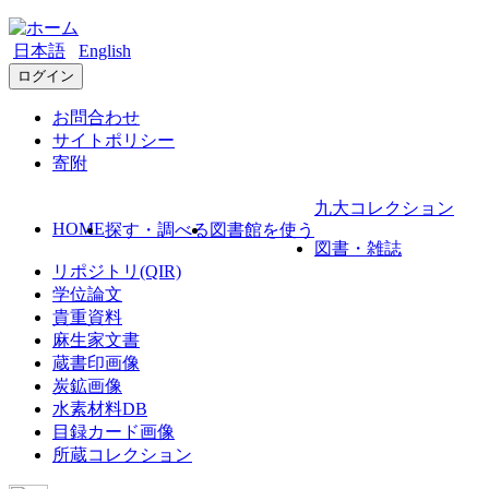
日本語
English
ログイン
お問合わせ
サイトポリシー
寄附
九大コレクション
HOME
探す・調べる
図書館を使う
図書・雑誌
リポジトリ(QIR)
学位論文
貴重資料
麻生家文書
蔵書印画像
炭鉱画像
水素材料DB
目録カード画像
所蔵コレクション