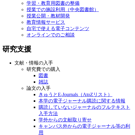
学習・教育用図書の整備
授業での施設利用（中央図書館）
授業公開・教材開発
教育情報サービス
自宅で使える電子コンテンツ
オンラインでのご相談
研究支援
文献・情報の入手
研究費での購入
図書
雑誌
論文の入手
きゅうとE-Journals（AtoZリスト）
本学の電子ジャーナル購読に関する情報
購読していないジャーナルのフルテキスト
入手方法
学外からの文献取り寄せ
キャンパス外からの電子ジャーナル等の利
用