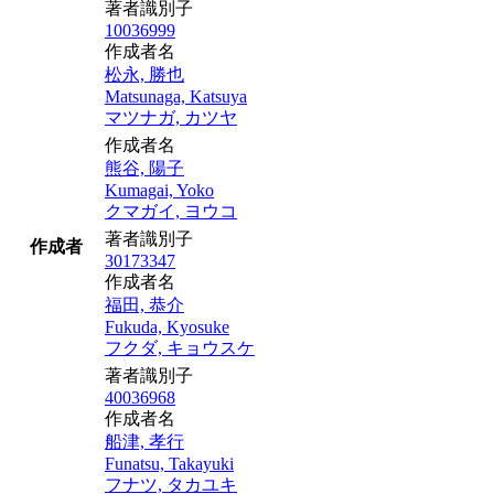
著者識別子
10036999
作成者名
松永, 勝也
Matsunaga, Katsuya
マツナガ, カツヤ
作成者名
熊谷, 陽子
Kumagai, Yoko
クマガイ, ヨウコ
著者識別子
作成者
30173347
作成者名
福田, 恭介
Fukuda, Kyosuke
フクダ, キョウスケ
著者識別子
40036968
作成者名
船津, 孝行
Funatsu, Takayuki
フナツ, タカユキ