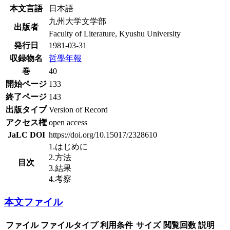
本文言語
日本語
九州大学文学部
出版者
Faculty of Literature, Kyushu University
発行日
1981-03-31
収録物名
哲學年報
巻
40
開始ページ
133
終了ページ
143
出版タイプ
Version of Record
アクセス権
open access
JaLC DOI
https://doi.org/10.15017/2328610
1.はじめに
2.方法
目次
3.結果
4.考察
本文ファイル
ファイル
ファイルタイプ
利用条件
サイズ
閲覧回数
説明