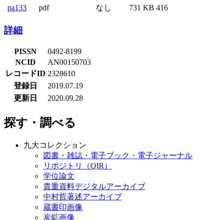
pa133
pdf
なし
731 KB
416
詳細
PISSN
0492-8199
NCID
AN00150703
レコードID
2328610
登録日
2019.07.19
更新日
2020.09.28
探す・調べる
九大コレクション
図書・雑誌・電子ブック・電子ジャーナル
リポジトリ（QIR）
学位論文
貴重資料デジタルアーカイブ
中村哲著述アーカイブ
蔵書印画像
炭鉱画像