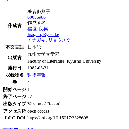
著者識別子
60036986
作成者名
作成者
稲垣, 良典
Inagaki, Ryosuke
イナガキ, リョウスケ
本文言語
日本語
九州大学文学部
出版者
Faculty of Literature, Kyushu University
発行日
1982-03-31
収録物名
哲學年報
巻
41
開始ページ
1
終了ページ
22
出版タイプ
Version of Record
アクセス権
open access
JaLC DOI
https://doi.org/10.15017/2328608