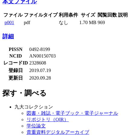
本文ファイル
ファイル
ファイルタイプ
利用条件
サイズ
閲覧回数
説明
p001
pdf
なし
1.70 MB
969
詳細
PISSN
0492-8199
NCID
AN00150703
レコードID
2328608
登録日
2019.07.19
更新日
2020.09.28
探す・調べる
九大コレクション
図書・雑誌・電子ブック・電子ジャーナル
リポジトリ（QIR）
学位論文
貴重資料デジタルアーカイブ