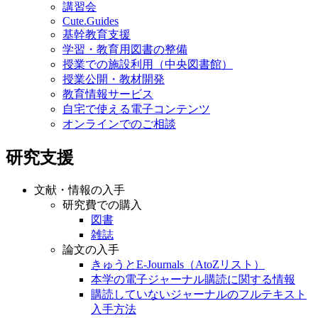
講習会
Cute.Guides
基幹教育支援
学習・教育用図書の整備
授業での施設利用（中央図書館）
授業公開・教材開発
教育情報サービス
自宅で使える電子コンテンツ
オンラインでのご相談
研究支援
文献・情報の入手
研究費での購入
図書
雑誌
論文の入手
きゅうとE-Journals（AtoZリスト）
本学の電子ジャーナル購読に関する情報
購読していないジャーナルのフルテキスト
入手方法