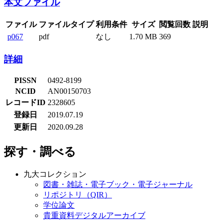
本文ファイル
ファイル
ファイルタイプ
利用条件
サイズ
閲覧回数
説明
p067
pdf
なし
1.70 MB
369
詳細
PISSN
0492-8199
NCID
AN00150703
レコードID
2328605
登録日
2019.07.19
更新日
2020.09.28
探す・調べる
九大コレクション
図書・雑誌・電子ブック・電子ジャーナル
リポジトリ（QIR）
学位論文
貴重資料デジタルアーカイブ