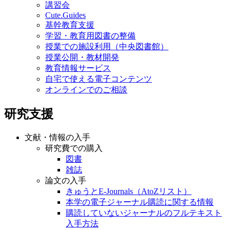
講習会
Cute.Guides
基幹教育支援
学習・教育用図書の整備
授業での施設利用（中央図書館）
授業公開・教材開発
教育情報サービス
自宅で使える電子コンテンツ
オンラインでのご相談
研究支援
文献・情報の入手
研究費での購入
図書
雑誌
論文の入手
きゅうとE-Journals（AtoZリスト）
本学の電子ジャーナル購読に関する情報
購読していないジャーナルのフルテキスト
入手方法