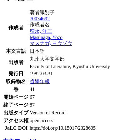
著者識別子
70034692
作成者名
作成者
増永, 洋三
Masunaga, Yozo
マスナガ, ヨウゾウ
本文言語
日本語
九州大学文学部
出版者
Faculty of Literature, Kyushu University
発行日
1982-03-31
収録物名
哲學年報
巻
41
開始ページ
67
終了ページ
87
出版タイプ
Version of Record
アクセス権
open access
JaLC DOI
https://doi.org/10.15017/2328605