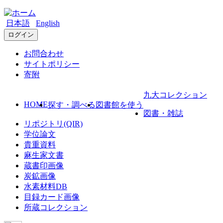
日本語
English
ログイン
お問合わせ
サイトポリシー
寄附
九大コレクション
HOME
探す・調べる
図書館を使う
図書・雑誌
リポジトリ(QIR)
学位論文
貴重資料
麻生家文書
蔵書印画像
炭鉱画像
水素材料DB
目録カード画像
所蔵コレクション