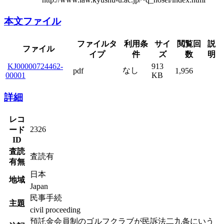
本文ファイル
ファイルタ
利用条
サイ
閲覧回
説
ファイル
イプ
件
ズ
数
明
KJ00000724462-
913
なし
pdf
1,956
00001
KB
詳細
レコ
2326
ード
ID
査読
査読有
有無
日本
地域
Japan
民事手続
主題
civil proceeding
預託金会員制のゴルフクラブが民訴法二九条にいう