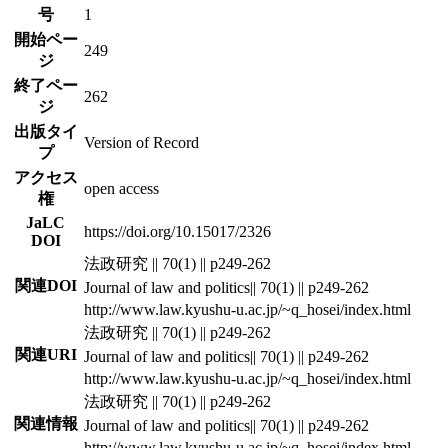
号
1
開始ペー
249
ジ
終了ペー
262
ジ
出版タイ
Version of Record
プ
アクセス
open access
権
JaLC
https://doi.org/10.15017/2326
DOI
法政研究 || 70(1) || p249-262
関連DOI
Journal of law and politics|| 70(1) || p249-262
http://www.law.kyushu-u.ac.jp/~q_hosei/index.html
法政研究 || 70(1) || p249-262
関連URI
Journal of law and politics|| 70(1) || p249-262
http://www.law.kyushu-u.ac.jp/~q_hosei/index.html
法政研究 || 70(1) || p249-262
関連情報
Journal of law and politics|| 70(1) || p249-262
http://www.law.kyushu-u.ac.jp/~q_hosei/index.html