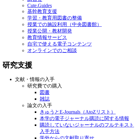
Cute.Guides
基幹教育支援
学習・教育用図書の整備
授業での施設利用（中央図書館）
授業公開・教材開発
教育情報サービス
自宅で使える電子コンテンツ
オンラインでのご相談
研究支援
文献・情報の入手
研究費での購入
図書
雑誌
論文の入手
きゅうとE-Journals（AtoZリスト）
本学の電子ジャーナル購読に関する情報
購読していないジャーナルのフルテキスト
入手方法
学外からの文献取り寄せ