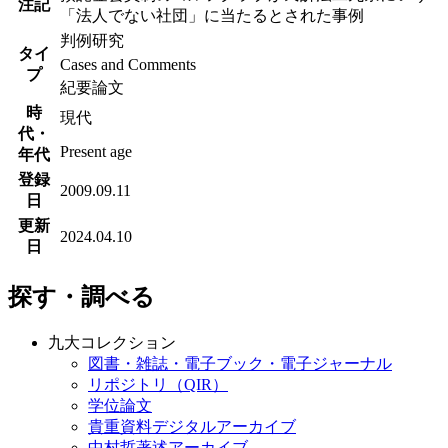
注記
「法人でない社団」に当たるとされた事例
判例研究
タイ
Cases and Comments
プ
紀要論文
時
現代
代・
Present age
年代
登録
2009.09.11
日
更新
2024.04.10
日
探す・調べる
九大コレクション
図書・雑誌・電子ブック・電子ジャーナル
リポジトリ（QIR）
学位論文
貴重資料デジタルアーカイブ
中村哲著述アーカイブ