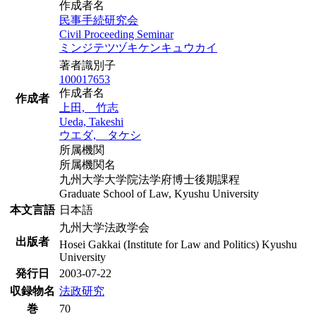
作成者名
民事手続研究会
Civil Proceeding Seminar
ミンジテツヅキケンキュウカイ
著者識別子
100017653
作成者名
作成者
上田, 竹志
Ueda, Takeshi
ウエダ, タケシ
所属機関
所属機関名
九州大学大学院法学府博士後期課程
Graduate School of Law, Kyushu University
本文言語
日本語
九州大学法政学会
出版者
Hosei Gakkai (Institute for Law and Politics) Kyushu
University
発行日
2003-07-22
収録物名
法政研究
巻
70