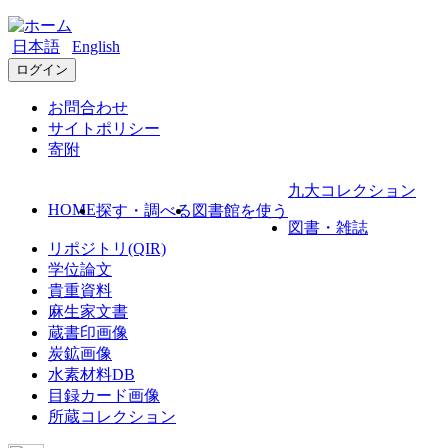
日本語
English
ログイン
お問合わせ
サイトポリシー
寄附
九大コレクション
HOME
探す・調べる
図書館を使う
図書・雑誌
リポジトリ(QIR)
学位論文
貴重資料
麻生家文書
蔵書印画像
炭鉱画像
水素材料DB
目録カード画像
所蔵コレクション