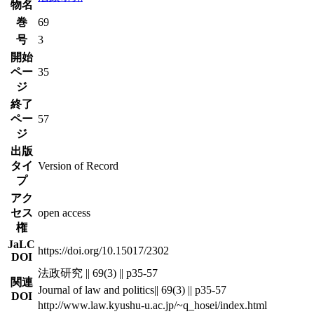
物名
巻
69
号
3
開始
ペー
35
ジ
終了
ペー
57
ジ
出版
タイ
Version of Record
プ
アク
セス
open access
権
JaLC
https://doi.org/10.15017/2302
DOI
法政研究 || 69(3) || p35-57
関連
Journal of law and politics|| 69(3) || p35-57
DOI
http://www.law.kyushu-u.ac.jp/~q_hosei/index.html