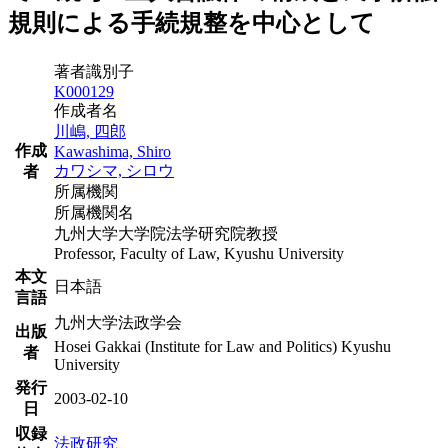
規則による手続規整を中心として
著者識別子
K000129
作成者名
川嶋, 四郎
作成
Kawashima, Shiro
カワシマ, シロウ
者
所属機関
所属機関名
九州大学大学院法学研究院教授
Professor, Faculty of Law, Kyushu University
本文
日本語
言語
九州大学法政学会
出版
Hosei Gakkai (Institute for Law and Politics) Kyushu
者
University
発行
2003-02-10
日
収録
法政研究