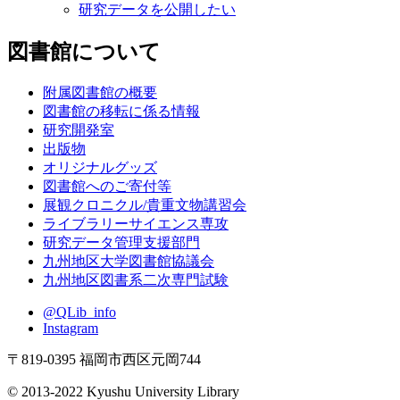
研究データを公開したい
図書館について
附属図書館の概要
図書館の移転に係る情報
研究開発室
出版物
オリジナルグッズ
図書館へのご寄付等
展観クロニクル/貴重文物講習会
ライブラリーサイエンス専攻
研究データ管理支援部門
九州地区大学図書館協議会
九州地区図書系二次専門試験
@QLib_info
Instagram
〒819-0395 福岡市西区元岡744
© 2013-2022 Kyushu University Library