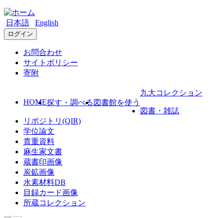
日本語
English
ログイン
お問合わせ
サイトポリシー
寄附
九大コレクション
HOME
探す・調べる
図書館を使う
図書・雑誌
リポジトリ(QIR)
学位論文
貴重資料
麻生家文書
蔵書印画像
炭鉱画像
水素材料DB
目録カード画像
所蔵コレクション