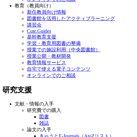
教育（教員向け）
新任教員向け情報
図書館を活用したアクティブラーニング
講習会
Cute.Guides
基幹教育支援
学習・教育用図書の整備
授業での施設利用（中央図書館）
授業公開・教材開発
教育情報サービス
自宅で使える電子コンテンツ
オンラインでのご相談
研究支援
文献・情報の入手
研究費での購入
図書
雑誌
論文の入手
きゅうとE-Journals（AtoZリスト）