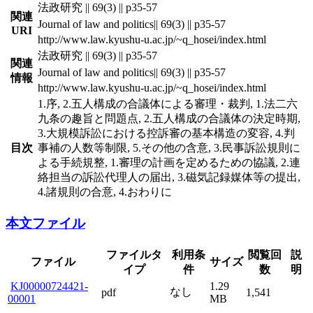
法政研究 || 69(3) || p35-57
関連
Journal of law and politics|| 69(3) || p35-57
URI
http://www.law.kyushu-u.ac.jp/~q_hosei/index.html
法政研究 || 69(3) || p35-57
関連
Journal of law and politics|| 69(3) || p35-57
情報
http://www.law.kyushu-u.ac.jp/~q_hosei/index.html
1.序, 2.五人構成の合議体による審理・裁判, 1.法二六
九条の趣旨と問題点, 2.五人構成の合議体の決定時期,
3.大規模訴訟における控訴審の基本構造の変容, 4.判
目次
事補の人数等制限, 5.その他の含意, 3.民事訴訟規則に
よる手続規整, 1.審理の計画を定めるための協議, 2.連
絡担当の訴訟代理人の届出, 3.磁気記録媒体等の提出,
4.諸規則の合意, 4.おわりに
本文ファイル
ファイルタ
利用条
閲覧回
説
ファイル
サイズ
イプ
件
数
明
KJ00000724421-
1.29
なし
pdf
1,541
00001
MB