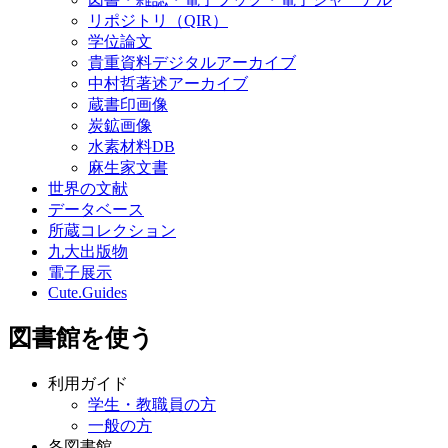
リポジトリ（QIR）
学位論文
貴重資料デジタルアーカイブ
中村哲著述アーカイブ
蔵書印画像
炭鉱画像
水素材料DB
麻生家文書
世界の文献
データベース
所蔵コレクション
九大出版物
電子展示
Cute.Guides
図書館を使う
利用ガイド
学生・教職員の方
一般の方
各図書館