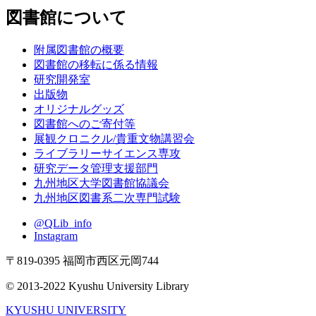
図書館について
附属図書館の概要
図書館の移転に係る情報
研究開発室
出版物
オリジナルグッズ
図書館へのご寄付等
展観クロニクル/貴重文物講習会
ライブラリーサイエンス専攻
研究データ管理支援部門
九州地区大学図書館協議会
九州地区図書系二次専門試験
@QLib_info
Instagram
〒819-0395 福岡市西区元岡744
© 2013-2022 Kyushu University Library
KYUSHU UNIVERSITY