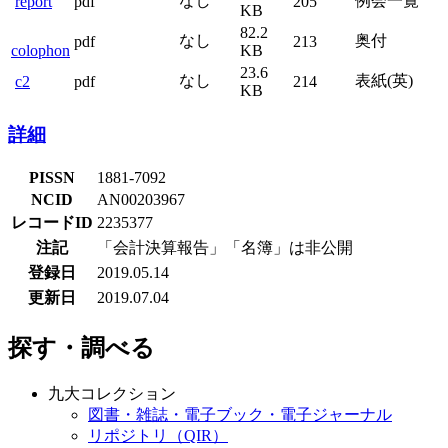
なし
例会一覧
report
pdf
205
KB
82.2
なし
奥付
pdf
213
colophon
KB
23.6
なし
表紙(英)
c2
pdf
214
KB
詳細
PISSN
1881-7092
NCID
AN00203967
レコードID
2235377
注記
「会計決算報告」「名簿」は非公開
登録日
2019.05.14
更新日
2019.07.04
探す・調べる
九大コレクション
図書・雑誌・電子ブック・電子ジャーナル
リポジトリ（QIR）