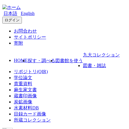
日本語
English
ログイン
お問合わせ
サイトポリシー
寄附
九大コレクション
HOME
探す・調べる
図書館を使う
図書・雑誌
リポジトリ(QIR)
学位論文
貴重資料
麻生家文書
蔵書印画像
炭鉱画像
水素材料DB
目録カード画像
所蔵コレクション