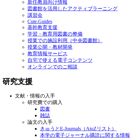
新任教員向け情報
図書館を活用したアクティブラーニング
講習会
Cute.Guides
基幹教育支援
学習・教育用図書の整備
授業での施設利用（中央図書館）
授業公開・教材開発
教育情報サービス
自宅で使える電子コンテンツ
オンラインでのご相談
研究支援
文献・情報の入手
研究費での購入
図書
雑誌
論文の入手
きゅうとE-Journals（AtoZリスト）
本学の電子ジャーナル購読に関する情報