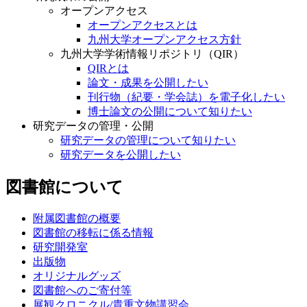
オープンアクセス
オープンアクセスとは
九州大学オープンアクセス方針
九州大学学術情報リポジトリ（QIR）
QIRとは
論文・成果を公開したい
刊行物（紀要・学会誌）を電子化したい
博士論文の公開について知りたい
研究データの管理・公開
研究データの管理について知りたい
研究データを公開したい
図書館について
附属図書館の概要
図書館の移転に係る情報
研究開発室
出版物
オリジナルグッズ
図書館へのご寄付等
展観クロニクル/貴重文物講習会