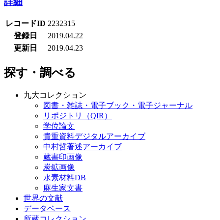
詳細
レコードID
2232315
登録日
2019.04.22
更新日
2019.04.23
探す・調べる
九大コレクション
図書・雑誌・電子ブック・電子ジャーナル
リポジトリ（QIR）
学位論文
貴重資料デジタルアーカイブ
中村哲著述アーカイブ
蔵書印画像
炭鉱画像
水素材料DB
麻生家文書
世界の文献
データベース
所蔵コレクション