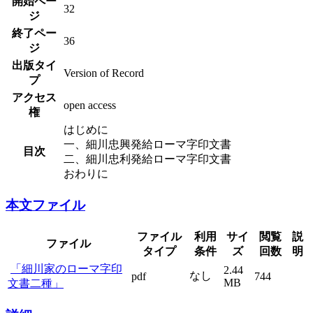
開始ペー
32
ジ
終了ペー
36
ジ
出版タイ
Version of Record
プ
アクセス
open access
権
はじめに
一、細川忠興発給ローマ字印文書
目次
二、細川忠利発給ローマ字印文書
おわりに
本文ファイル
ファイル
利用
サイ
閲覧
説
ファイル
タイプ
条件
ズ
回数
明
「細川家のローマ字印
2.44
なし
pdf
744
MB
文書二種」