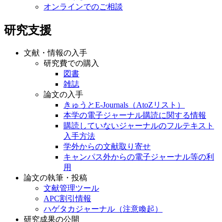
オンラインでのご相談
研究支援
文献・情報の入手
研究費での購入
図書
雑誌
論文の入手
きゅうとE-Journals（AtoZリスト）
本学の電子ジャーナル購読に関する情報
購読していないジャーナルのフルテキスト
入手方法
学外からの文献取り寄せ
キャンパス外からの電子ジャーナル等の利
用
論文の執筆・投稿
文献管理ツール
APC割引情報
ハゲタカジャーナル（注意喚起）
研究成果の公開