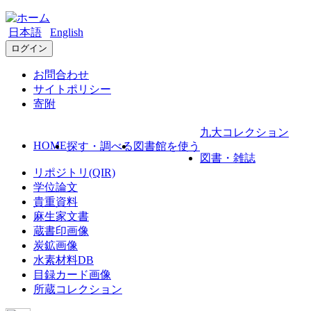
日本語
English
ログイン
お問合わせ
サイトポリシー
寄附
九大コレクション
HOME
探す・調べる
図書館を使う
図書・雑誌
リポジトリ(QIR)
学位論文
貴重資料
麻生家文書
蔵書印画像
炭鉱画像
水素材料DB
目録カード画像
所蔵コレクション