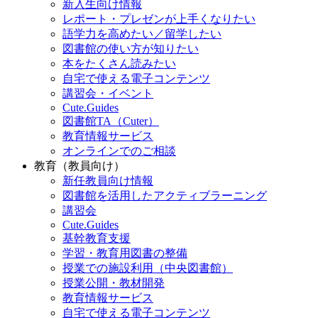
新入生向け情報
レポート・プレゼンが上手くなりたい
語学力を高めたい／留学したい
図書館の使い方が知りたい
本をたくさん読みたい
自宅で使える電子コンテンツ
講習会・イベント
Cute.Guides
図書館TA（Cuter）
教育情報サービス
オンラインでのご相談
教育（教員向け）
新任教員向け情報
図書館を活用したアクティブラーニング
講習会
Cute.Guides
基幹教育支援
学習・教育用図書の整備
授業での施設利用（中央図書館）
授業公開・教材開発
教育情報サービス
自宅で使える電子コンテンツ