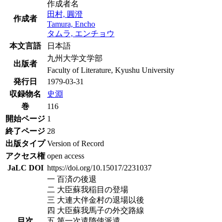
作成者名
田村, 圓澄
作成者
Tamura, Encho
タムラ, エンチョウ
本文言語
日本語
九州大学文学部
出版者
Faculty of Literature, Kyushu University
発行日
1979-03-31
収録物名
史淵
巻
116
開始ページ
1
終了ページ
28
出版タイプ
Version of Record
アクセス権
open access
JaLC DOI
https://doi.org/10.15017/2231037
一 百済の後退
二 大臣蘇我稲目の登場
三 大連大伴金村の退場以後
四 大臣蘇我馬子の外交路線
目次
五 第一次遣隋使派遣