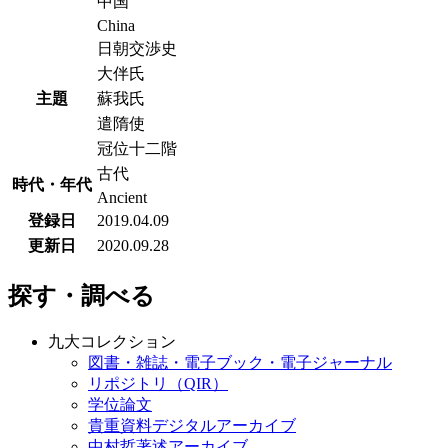
中国
China
日朝交渉史
大伴氏
主題
蘇我氏
遣隋使
冠位十二階
古代
時代・年代
Ancient
登録日
2019.04.09
更新日
2020.09.28
探す・調べる
九大コレクション
図書・雑誌・電子ブック・電子ジャーナル
リポジトリ（QIR）
学位論文
貴重資料デジタルアーカイブ
中村哲著述アーカイブ