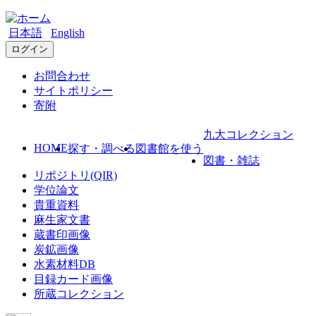
日本語
English
ログイン
お問合わせ
サイトポリシー
寄附
九大コレクション
HOME
探す・調べる
図書館を使う
図書・雑誌
リポジトリ(QIR)
学位論文
貴重資料
麻生家文書
蔵書印画像
炭鉱画像
水素材料DB
目録カード画像
所蔵コレクション