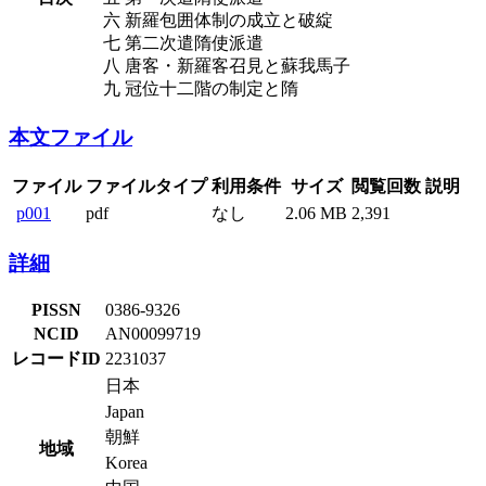
六 新羅包囲体制の成立と破綻
七 第二次遣隋使派遣
八 唐客・新羅客召見と蘇我馬子
九 冠位十二階の制定と隋
本文ファイル
ファイル
ファイルタイプ
利用条件
サイズ
閲覧回数
説明
p001
pdf
なし
2.06 MB
2,391
詳細
PISSN
0386-9326
NCID
AN00099719
レコードID
2231037
日本
Japan
朝鮮
地域
Korea