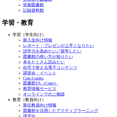
筑紫図書館
記録資料館
学習・教育
学習（学生向け）
新入生向け情報
レポート・プレゼンが上手くなりたい
語学力を高めたい／留学したい
図書館の使い方が知りたい
本をたくさん読みたい
自宅で使える電子コンテンツ
講習会・イベント
Cute.Guides
図書館TA（Cuter）
教育情報サービス
オンラインでのご相談
教育（教員向け）
新任教員向け情報
図書館を活用したアクティブラーニング
講習会