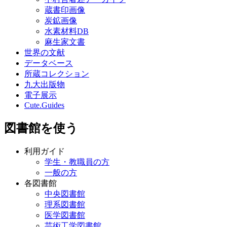
蔵書印画像
炭鉱画像
水素材料DB
麻生家文書
世界の文献
データベース
所蔵コレクション
九大出版物
電子展示
Cute.Guides
図書館を使う
利用ガイド
学生・教職員の方
一般の方
各図書館
中央図書館
理系図書館
医学図書館
芸術工学図書館