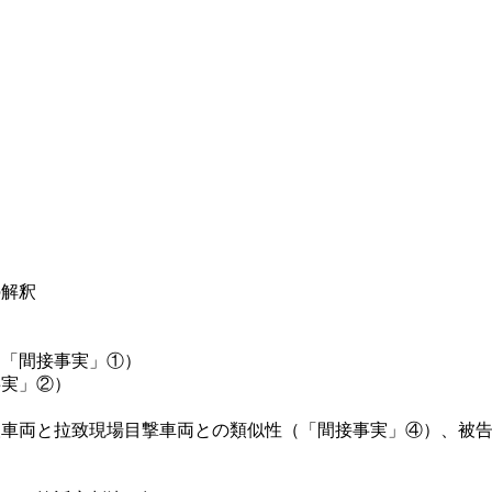
の解釈
（「間接事実」①）
事実」②）
人車両と拉致現場目撃車両との類似性（「間接事実」④）、被