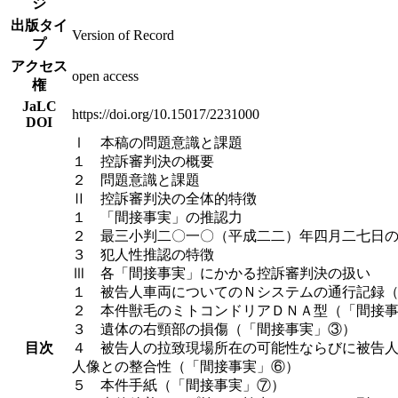
ジ
出版タイ
Version of Record
プ
アクセス
open access
権
JaLC
https://doi.org/10.15017/2231000
DOI
Ⅰ 本稿の問題意識と課題
１ 控訴審判決の概要
２ 問題意識と課題
Ⅱ 控訴審判決の全体的特徴
１ 「間接事実」の推認力
２ 最三小判二〇一〇（平成二二）年四月二七日
３ 犯人性推認の特徴
Ⅲ 各「間接事実」にかかる控訴審判決の扱い
１ 被告人車両についてのＮシステムの通行記録
２ 本件獣毛のミトコンドリアＤＮＡ型（「間接
３ 遺体の右頸部の損傷（「間接事実」③）
目次
４ 被告人の拉致現場所在の可能性ならびに被告
人像との整合性（「間接事実」⑥）
５ 本件手紙（「間接事実」⑦）