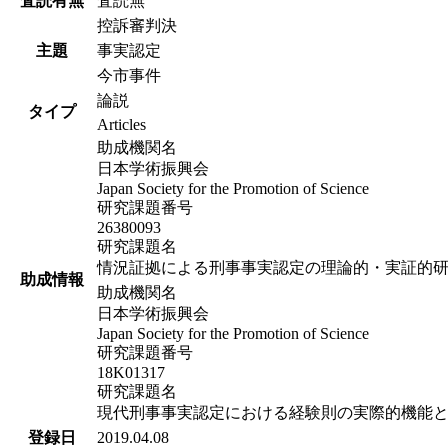
査読有無
査読無
控訴審判決
主題
事実認定
今市事件
論説
タイプ
Articles
助成機関名
日本学術振興会
Japan Society for the Promotion of Science
研究課題番号
26380093
研究課題名
情況証拠による刑事事実認定の理論的・実証的
助成情報
助成機関名
日本学術振興会
Japan Society for the Promotion of Science
研究課題番号
18K01317
研究課題名
現代刑事事実認定における経験則の実際的機能
登録日
2019.04.08