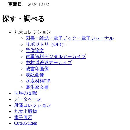
更新日
2024.12.02
探す・調べる
九大コレクション
図書・雑誌・電子ブック・電子ジャーナル
リポジトリ（QIR）
学位論文
貴重資料デジタルアーカイブ
中村哲著述アーカイブ
蔵書印画像
炭鉱画像
水素材料DB
麻生家文書
世界の文献
データベース
所蔵コレクション
九大出版物
電子展示
Cute.Guides