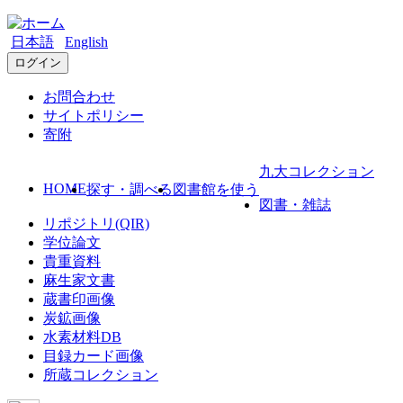
日本語
English
ログイン
お問合わせ
サイトポリシー
寄附
九大コレクション
HOME
探す・調べる
図書館を使う
図書・雑誌
リポジトリ(QIR)
学位論文
貴重資料
麻生家文書
蔵書印画像
炭鉱画像
水素材料DB
目録カード画像
所蔵コレクション