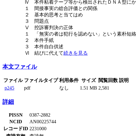
Ⅳ 本件粘着テープ等から検出されたＤＮＡ型に
１ 間接事実の総合評価との関係
２ 基本的思考と当てはめ
３ 問題点
Ⅴ 控訴審判決の正体
１ 「無実の者は犯行を認めない」という素朴短
２ 本件手紙
３ 本件自白供述
Ⅵ 結びに代えて
続きを見る
本文ファイル
ファイル
ファイルタイプ
利用条件
サイズ
閲覧回数
説明
p245
pdf
なし
1.51 MB
2,581
詳細
PISSN
0387-2882
NCID
AN00225744
レコードID
2231000