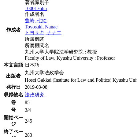
著者識別子
100017665
作成者名
豊崎, 七絵
Toyosaki, Nanae
作成者
トヨサキ, ナナエ
所属機関
所属機関名
九州大学大学院法学研究院 : 教授
Faculty of Law, Kyushu University : Professor
本文言語
日本語
九州大学法政学会
出版者
Hosei Gakkai (Institute for Law and Politics) Kyushu Uni
発行日
2019-03-08
収録物名
法政研究
巻
85
号
3/4
開始ペー
245
ジ
終了ペー
283