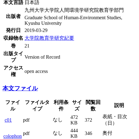
本文言語
日本語
九州大学大学院人間環境学研究院教育学部門
出版者
Graduate School of Human-Environment Studies,
Kyushu University
発行日
2019-03-29
収録物名
大学院教育学研究紀要
巻
21
出版タイ
Version of Record
プ
アクセス
open access
権
本文ファイル
ファイ
ファイルタ
利用条
サイ
閲覧回
説明
ル
イプ
件
ズ
数
表紙・目次
472
なし
c01
pdf
372
KB
（日）
444
なし
奥付
pdf
346
colophon
KB