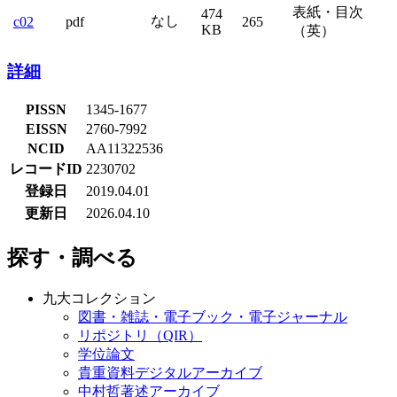
表紙・目次
474
なし
c02
pdf
265
KB
（英）
詳細
PISSN
1345-1677
EISSN
2760-7992
NCID
AA11322536
レコードID
2230702
登録日
2019.04.01
更新日
2026.04.10
探す・調べる
九大コレクション
図書・雑誌・電子ブック・電子ジャーナル
リポジトリ（QIR）
学位論文
貴重資料デジタルアーカイブ
中村哲著述アーカイブ