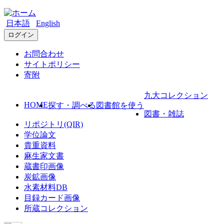
日本語
English
ログイン
お問合わせ
サイトポリシー
寄附
九大コレクション
HOME
探す・調べる
図書館を使う
図書・雑誌
リポジトリ(QIR)
学位論文
貴重資料
麻生家文書
蔵書印画像
炭鉱画像
水素材料DB
目録カード画像
所蔵コレクション