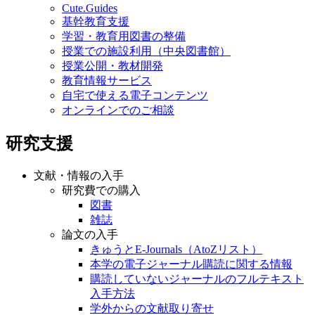
Cute.Guides
基幹教育支援
学習・教育用図書の整備
授業での施設利用（中央図書館）
授業公開・教材開発
教育情報サービス
自宅で使える電子コンテンツ
オンラインでのご相談
研究支援
文献・情報の入手
研究費での購入
図書
雑誌
論文の入手
きゅうとE-Journals（AtoZリスト）
本学の電子ジャーナル購読に関する情報
購読していないジャーナルのフルテキスト
入手方法
学外からの文献取り寄せ