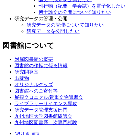
刊行物（紀要・学会誌）を電子化したい
博士論文の公開について知りたい
研究データの管理・公開
研究データの管理について知りたい
研究データを公開したい
図書館について
附属図書館の概要
図書館の移転に係る情報
研究開発室
出版物
オリジナルグッズ
図書館へのご寄付等
展観クロニクル/貴重文物講習会
ライブラリーサイエンス専攻
研究データ管理支援部門
九州地区大学図書館協議会
九州地区図書系二次専門試験
@QLib_info