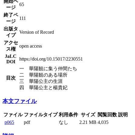
開始ペ
65
ージ
終了ペ
111
ージ
出版タ
Version of Record
イプ
アクセ
open access
ス権
JaLC
https://doi.org/10.15017/2230551
DOI
一 華陽観に集う仲間たち
二 華陽観のある場所
目次
三 華陽公主の生涯
四 華陽公主と楊貴妃
本文ファイル
ファイル
ファイルタイプ
利用条件
サイズ
閲覧回数
説明
p065
pdf
なし
2.21 MB
4,035