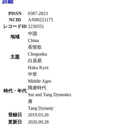
詳細
PISSN
0387-2823
NCID
AN00221175
レコードID
2230551
中国
地域
China
長恨歌
Chogonka
主題
白居易
Haku Kyoi
中世
Middle Ages
隋唐時代
時代・年代
Sui and Tang Dynasties
唐
Tang Dynasty
登録日
2019.03.26
更新日
2020.09.28