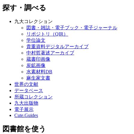
探す・調べる
九大コレクション
図書・雑誌・電子ブック・電子ジャーナル
リポジトリ（QIR）
学位論文
貴重資料デジタルアーカイブ
中村哲著述アーカイブ
蔵書印画像
炭鉱画像
水素材料DB
麻生家文書
世界の文献
データベース
所蔵コレクション
九大出版物
電子展示
Cute.Guides
図書館を使う