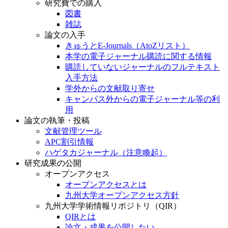
研究費での購入
図書
雑誌
論文の入手
きゅうとE-Journals（AtoZリスト）
本学の電子ジャーナル購読に関する情報
購読していないジャーナルのフルテキスト
入手方法
学外からの文献取り寄せ
キャンパス外からの電子ジャーナル等の利
用
論文の執筆・投稿
文献管理ツール
APC割引情報
ハゲタカジャーナル（注意喚起）
研究成果の公開
オープンアクセス
オープンアクセスとは
九州大学オープンアクセス方針
九州大学学術情報リポジトリ（QIR）
QIRとは
論文・成果を公開したい