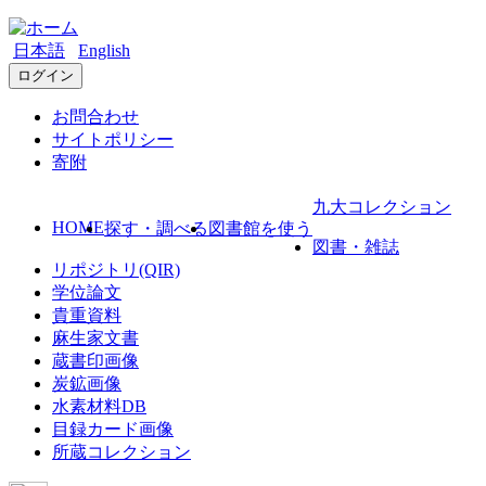
日本語
English
ログイン
お問合わせ
サイトポリシー
寄附
九大コレクション
HOME
探す・調べる
図書館を使う
図書・雑誌
リポジトリ(QIR)
学位論文
貴重資料
麻生家文書
蔵書印画像
炭鉱画像
水素材料DB
目録カード画像
所蔵コレクション