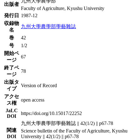
九州大學農學部
出版者
Faculty of Agriculture, Kyushu University
発行日
1987-12
収録物
九州大學農學部學藝雜誌
名
巻
42
号
1/2
開始ペ
67
ージ
終了ペ
78
ージ
出版タ
Version of Record
イプ
アクセ
open access
ス権
JaLC
https://doi.org/10.15017/22252
DOI
九州大學農學部學藝雜誌 || 42(1/2) || p67-78
関連
Science bulletin of the Faculty of Agriculture, Kyushu
DOI
University || 42(1/2) || p67-78