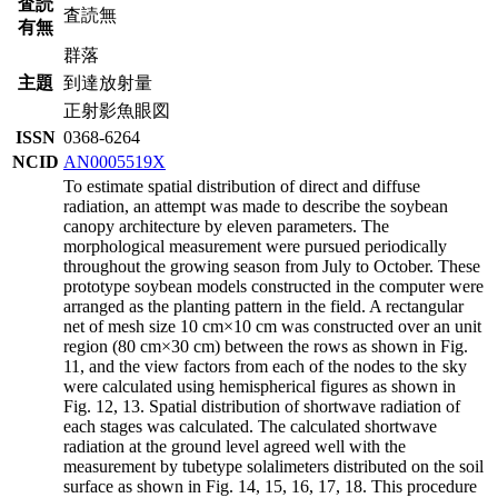
査読
査読無
有無
群落
主題
到達放射量
正射影魚眼図
ISSN
0368-6264
NCID
AN0005519X
To estimate spatial distribution of direct and diffuse
radiation, an attempt was made to describe the soybean
canopy architecture by eleven parameters. The
morphological measurement were pursued periodically
throughout the growing season from July to October. These
prototype soybean models constructed in the computer were
arranged as the planting pattern in the field. A rectangular
net of mesh size 10 cm×10 cm was constructed over an unit
region (80 cm×30 cm) between the rows as shown in Fig.
11, and the view factors from each of the nodes to the sky
were calculated using hemispherical figures as shown in
Fig. 12, 13. Spatial distribution of shortwave radiation of
each stages was calculated. The calculated shortwave
radiation at the ground level agreed well with the
measurement by tubetype solalimeters distributed on the soil
surface as shown in Fig. 14, 15, 16, 17, 18. This procedure