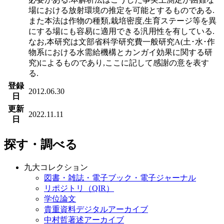
場における放射環境の推定を可能とするものである.
また本法は作物の種類,栽培密度,生育ステージ等を異
にする場にも容易に適用できる汎用性を有している.
なお,本研究は文部省科学研究費一般研究A(土･水･作
物系における水需給機構とカンガイ効果に関する研
究)によるものであり,ここに記して感謝の意を表す
る.
登録
2012.06.30
日
更新
2022.11.11
日
探す・調べる
九大コレクション
図書・雑誌・電子ブック・電子ジャーナル
リポジトリ（QIR）
学位論文
貴重資料デジタルアーカイブ
中村哲著述アーカイブ