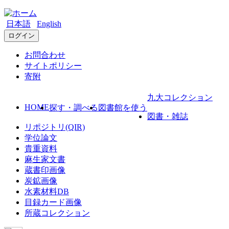
日本語
English
ログイン
お問合わせ
サイトポリシー
寄附
九大コレクション
HOME
探す・調べる
図書館を使う
図書・雑誌
リポジトリ(QIR)
学位論文
貴重資料
麻生家文書
蔵書印画像
炭鉱画像
水素材料DB
目録カード画像
所蔵コレクション