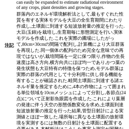
can easily be expanded to estimate radiational environment
of any crops, plant densities and growing stages.
群落内のエネルギ環境解析法として,最もすぐれた性
質を有する実体モデルを大豆の全生育期間にわたり
作成し,土壌面に到達する短波放射量の推定を行った.
大豆(玉錦)を栽培し,生育期毎に形態測定を行い,実体
モデルを作成した.これを実際の圃場にしたがっ
て,80cm×30cmの間隔で配列し,計算機により大豆群落
注記
を再現した.同一個体の配列のため完全な意味での再
現ではないが,栽培間隔を一定に保つ限り,作物の生長
速度は高さ方向,横方向共にほぼ均一であり,かつ葉の
発生状態も大豆特有の特徴を保つため,モデル群落は
実際の群落の代用として十分利用に供し得る機能を
有することが確認された.畦間土壌面に到達する諸エ
ネルギ量を推定するために,4本の作物によって囲まれ
る単位領域を10cmメッシュによって分割し,各節点(24
点)について正射影魚眼図を作成した.これにより葉層
の発達に伴う天空の形態係数変化を求め,土壌面到達
短波放射量の推定を行った結果,管型日射計による実
測値とほぼ一致した.場所毎に異なる土壌面の放射環
境を実測するには無数の日射計を土壌面に配置する
必要がある.本解析法はこうした事実上測定が困難な