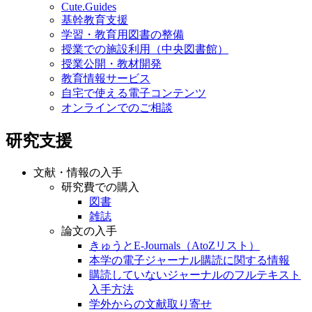
Cute.Guides
基幹教育支援
学習・教育用図書の整備
授業での施設利用（中央図書館）
授業公開・教材開発
教育情報サービス
自宅で使える電子コンテンツ
オンラインでのご相談
研究支援
文献・情報の入手
研究費での購入
図書
雑誌
論文の入手
きゅうとE-Journals（AtoZリスト）
本学の電子ジャーナル購読に関する情報
購読していないジャーナルのフルテキスト
入手方法
学外からの文献取り寄せ