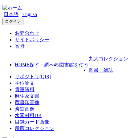
日本語
English
ログイン
お問合わせ
サイトポリシー
寄附
九大コレクション
HOME
探す・調べる
図書館を使う
図書・雑誌
リポジトリ(QIR)
学位論文
貴重資料
麻生家文書
蔵書印画像
炭鉱画像
水素材料DB
目録カード画像
所蔵コレクション