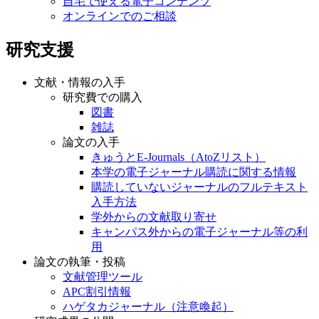
自宅で使える電子コンテンツ
オンラインでのご相談
研究支援
文献・情報の入手
研究費での購入
図書
雑誌
論文の入手
きゅうとE-Journals（AtoZリスト）
本学の電子ジャーナル購読に関する情報
購読していないジャーナルのフルテキスト
入手方法
学外からの文献取り寄せ
キャンパス外からの電子ジャーナル等の利
用
論文の執筆・投稿
文献管理ツール
APC割引情報
ハゲタカジャーナル（注意喚起）