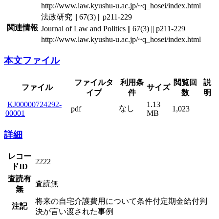
http://www.law.kyushu-u.ac.jp/~q_hosei/index.html
法政研究 || 67(3) || p211-229
関連情報
Journal of Law and Politics || 67(3) || p211-229
http://www.law.kyushu-u.ac.jp/~q_hosei/index.html
本文ファイル
ファイルタ
利用条
閲覧回
説
ファイル
サイズ
イプ
件
数
明
KJ00000724292-
1.13
なし
pdf
1,023
00001
MB
詳細
レコー
2222
ドID
査読有
査読無
無
将来の自宅介護費用について条件付定期金給付判
注記
決が言い渡された事例