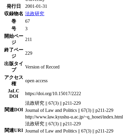
発行日
2001-01-31
収録物名
法政研究
巻
67
号
3
開始ペー
211
ジ
終了ペー
229
ジ
出版タイ
Version of Record
プ
アクセス
open access
権
JaLC
https://doi.org/10.15017/2222
DOI
法政研究 || 67(3) || p211-229
関連DOI
Journal of Law and Politics || 67(3) || p211-229
http://www.law.kyushu-u.ac.jp/~q_hosei/index.html
法政研究 || 67(3) || p211-229
関連URI
Journal of Law and Politics || 67(3) || p211-229