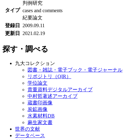
判例研究
タイプ
cases and comments
紀要論文
登録日
2009.09.11
更新日
2021.02.19
探す・調べる
九大コレクション
図書・雑誌・電子ブック・電子ジャーナル
リポジトリ（QIR）
学位論文
貴重資料デジタルアーカイブ
中村哲著述アーカイブ
蔵書印画像
炭鉱画像
水素材料DB
麻生家文書
世界の文献
データベース