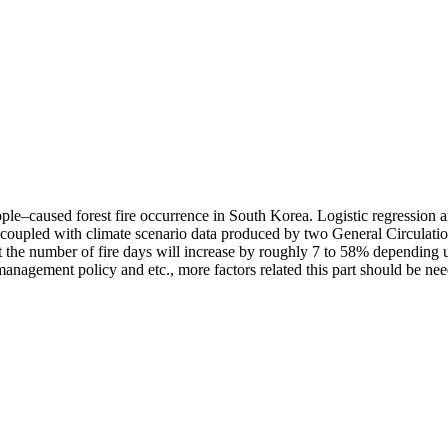
ple–caused forest fire occurrence in South Korea. Logistic regression 
n coupled with climate scenario data produced by two General Circul
st the number of fire days will increase by roughly 7 to 58% depending u
 management policy and etc., more factors related this part should be nee