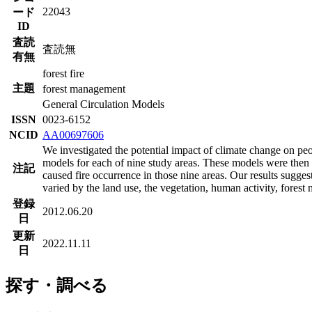
22043
ード
ID
査読
査読無
有無
forest fire
主題
forest management
General Circulation Models
ISSN
0023-6152
NCID
AA00697606
We investigated the potential impact of climate change on peo
models for each of nine study areas. These models were the
注記
caused fire occurrence in those nine areas. Our results sugge
varied by the land use, the vegetation, human activity, forest
登録
2012.06.20
日
更新
2022.11.11
日
探す・調べる