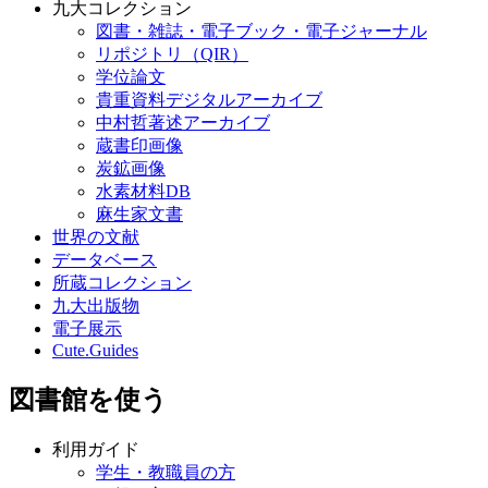
九大コレクション
図書・雑誌・電子ブック・電子ジャーナル
リポジトリ（QIR）
学位論文
貴重資料デジタルアーカイブ
中村哲著述アーカイブ
蔵書印画像
炭鉱画像
水素材料DB
麻生家文書
世界の文献
データベース
所蔵コレクション
九大出版物
電子展示
Cute.Guides
図書館を使う
利用ガイド
学生・教職員の方