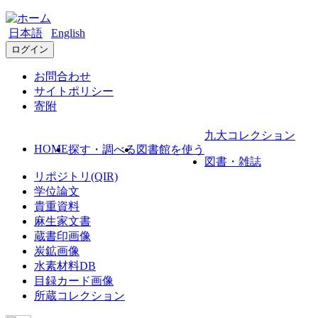
日本語
English
ログイン
お問合わせ
サイトポリシー
寄附
九大コレクション
HOME
探す・調べる
図書館を使う
図書・雑誌
リポジトリ(QIR)
学位論文
貴重資料
麻生家文書
蔵書印画像
炭鉱画像
水素材料DB
目録カード画像
所蔵コレクション