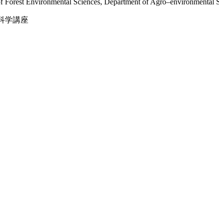
 Forest Environmental Sciences, Department of Agro–environmental Sc
科学講座