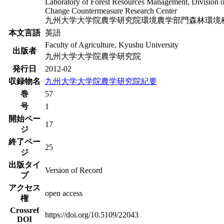
Laboratory of Forest Resources Management, Division of
Change Countermeasure Research Center
九州大学大学院農学研究院環境農学部門森林環境
本文言語
英語
Faculty of Agriculture, Kyushu University
出版者
九州大学大学院農学研究院
発行日
2012-02
収録物名
九州大学大学院農学研究院紀要
巻
57
号
1
開始ペー
17
ジ
終了ペー
25
ジ
出版タイ
Version of Record
プ
アクセス
open access
権
Crossref
https://doi.org/10.5109/22043
DOI