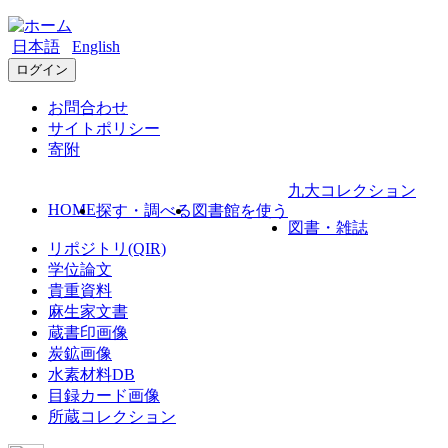
日本語
English
ログイン
お問合わせ
サイトポリシー
寄附
九大コレクション
HOME
探す・調べる
図書館を使う
図書・雑誌
リポジトリ(QIR)
学位論文
貴重資料
麻生家文書
蔵書印画像
炭鉱画像
水素材料DB
目録カード画像
所蔵コレクション