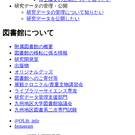
研究データの管理・公開
研究データの管理について知りたい
研究データを公開したい
図書館について
附属図書館の概要
図書館の移転に係る情報
研究開発室
出版物
オリジナルグッズ
図書館へのご寄付等
展観クロニクル/貴重文物講習会
ライブラリーサイエンス専攻
研究データ管理支援部門
九州地区大学図書館協議会
九州地区図書系二次専門試験
@QLib_info
Instagram