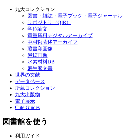
九大コレクション
図書・雑誌・電子ブック・電子ジャーナル
リポジトリ（QIR）
学位論文
貴重資料デジタルアーカイブ
中村哲著述アーカイブ
蔵書印画像
炭鉱画像
水素材料DB
麻生家文書
世界の文献
データベース
所蔵コレクション
九大出版物
電子展示
Cute.Guides
図書館を使う
利用ガイド